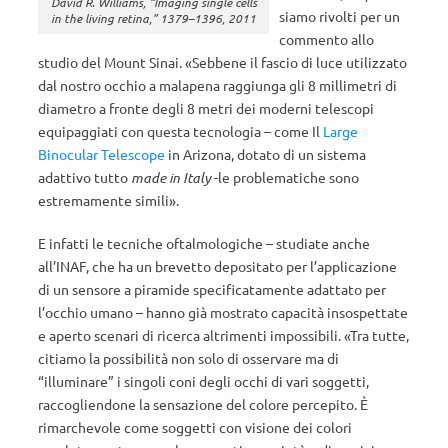
David R. Williams, “Imaging single cells
siamo rivolti per un
in the living retina,” 1379–1396, 2011
commento allo
studio del Mount Sinai. «Sebbene il fascio di luce utilizzato
dal nostro occhio a malapena raggiunga gli 8 millimetri di
diametro a fronte degli 8 metri dei moderni telescopi
equipaggiati con questa tecnologia – come Il
Large
Binocular Telescope
in Arizona, dotato di un sistema
adattivo tutto
made in Italy
-le problematiche sono
estremamente simili».
E infatti le tecniche oftalmologiche – studiate anche
all’INAF, che ha un brevetto depositato per l’applicazione
di un sensore a piramide specificatamente adattato per
l’occhio umano – hanno già mostrato capacità insospettate
e aperto scenari di ricerca altrimenti impossibili. «Tra tutte,
citiamo la possibilità non solo di osservare ma di
“illuminare” i singoli coni degli occhi di vari soggetti,
raccogliendone la sensazione del colore percepito. È
rimarchevole come soggetti con visione dei colori