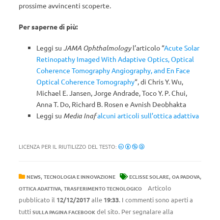
prossime avvincenti scoperte.
Per saperne di più:
Leggi su
JAMA Ophthalmology
l’articolo “
Acute Solar
Retinopathy Imaged With Adaptive Optics, Optical
Coherence Tomography Angiography, and En Face
Optical Coherence Tomography
“, di Chris Y. Wu,
Michael E. Jansen, Jorge Andrade, Toco Y. P. Chui,
Anna T. Do, Richard B. Rosen e Avnish Deobhakta
Leggi su
Media Inaf
alcuni articoli sull’ottica adattiva
LICENZA PER IL RIUTILIZZO DEL TESTO:
,
,
,
NEWS
TECNOLOGIA E INNOVAZIONE
ECLISSE SOLARE
OA PADOVA
,
Articolo
OTTICA ADATTIVA
TRASFERIMENTO TECNOLOGICO
pubblicato il
12/12/2017
alle
19:33
. I commenti sono aperti a
tutti
del sito. Per segnalare alla
SULLA PAGINA FACEBOOK