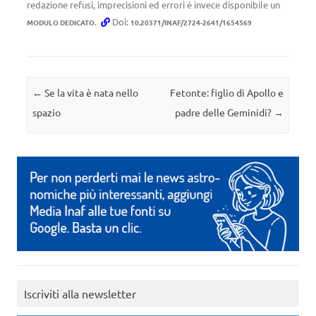
redazione refusi, imprecisioni ed errori è invece disponibile un
.
Doi:
MODULO DEDICATO
10.20371/INAF/2724-2641/1654569
Navigazione articolo
←
Se la vita è nata nello
Fetonte: figlio di Apollo e
spazio
padre delle Geminidi?
→
Iscriviti alla newsletter