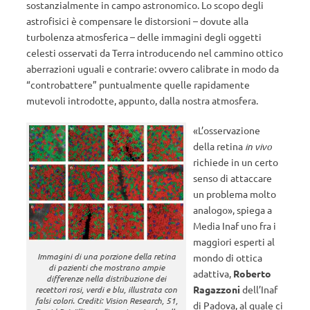
sostanzialmente in campo astronomico. Lo scopo degli
astrofisici è compensare le distorsioni – dovute alla
turbolenza atmosferica – delle immagini degli oggetti
celesti osservati da Terra introducendo nel cammino ottico
aberrazioni uguali e contrarie: ovvero calibrate in modo da
“controbattere” puntualmente quelle rapidamente
mutevoli introdotte, appunto, dalla nostra atmosfera.
«L’osservazione
della retina
in vivo
richiede in un certo
senso di attaccare
un problema molto
analogo», spiega a
Media Inaf uno fra i
maggiori esperti al
Immagini di una porzione della retina
mondo di ottica
di pazienti che mostrano ampie
adattiva,
Roberto
differenze nella distribuzione dei
Ragazzoni
dell’Inaf
recettori rosi, verdi e blu, illustrata con
falsi colori. Crediti: Vision Research, 51,
di Padova, al quale ci