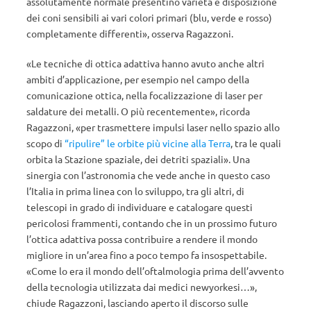
assolutamente normale presentino varietà e disposizione
dei coni sensibili ai vari colori primari (blu, verde e rosso)
completamente differenti», osserva Ragazzoni.
«Le tecniche di ottica adattiva hanno avuto anche altri
ambiti d’applicazione, per esempio nel campo della
comunicazione ottica, nella focalizzazione di laser per
saldature dei metalli. O più recentemente», ricorda
Ragazzoni, «per trasmettere impulsi laser nello spazio allo
scopo di
“ripulire” le orbite più vicine alla Terra
, tra le quali
orbita la Stazione spaziale, dei detriti spaziali». Una
sinergia con l’astronomia che vede anche in questo caso
l’Italia in prima linea con lo sviluppo, tra gli altri, di
telescopi in grado di individuare e catalogare questi
pericolosi frammenti, contando che in un prossimo futuro
l’ottica adattiva possa contribuire a rendere il mondo
migliore in un’area fino a poco tempo fa insospettabile.
«Come lo era il mondo dell’oftalmologia prima dell’avvento
della tecnologia utilizzata dai medici newyorkesi…»,
chiude Ragazzoni, lasciando aperto il discorso sulle