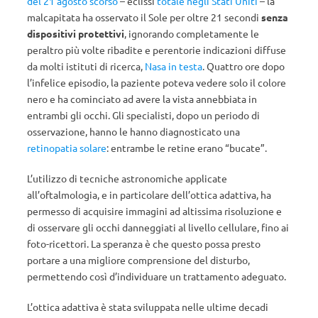
del 21 agosto scorso
– eclissi
totale negli Stati Uniti
– la
malcapitata ha osservato il Sole per oltre 21 secondi
senza
dispositivi protettivi
, ignorando completamente le
peraltro più volte ribadite e perentorie indicazioni diffuse
da molti istituti di ricerca,
Nasa in testa
. Quattro ore dopo
l’infelice episodio, la paziente poteva vedere solo il colore
nero e ha cominciato ad avere la vista annebbiata in
entrambi gli occhi. Gli specialisti, dopo un periodo di
osservazione, hanno le hanno diagnosticato una
retinopatia solare
: entrambe le retine erano “bucate”.
L’utilizzo di tecniche astronomiche applicate
all’oftalmologia, e in particolare dell’ottica adattiva, ha
permesso di acquisire immagini ad altissima risoluzione e
di osservare gli occhi danneggiati al livello cellulare, fino ai
foto-ricettori. La speranza è che questo possa presto
portare a una migliore comprensione del disturbo,
permettendo così d’individuare un trattamento adeguato.
L’ottica adattiva è stata sviluppata nelle ultime decadi