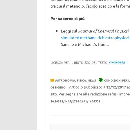
tra cui il metanolo, l’acido acetico e la form
Per saperne di più:
Leggi sul
Journal of Chemical Physics
l
simulated methane rich astrophysical 
Sanche e Michael A. Huels.
LICENZA PER IL RIUTILIZZO DEL TESTO:
,
,
ASTRONOMIA
FISICA
NEWS
CONDIZIONI PER L
Articolo pubblicato il
12/12/2017
al
OSSIGENO
sito. Per segnalare alla redazione refusi, impre
10.20371/INAF/2724-2641/1654552