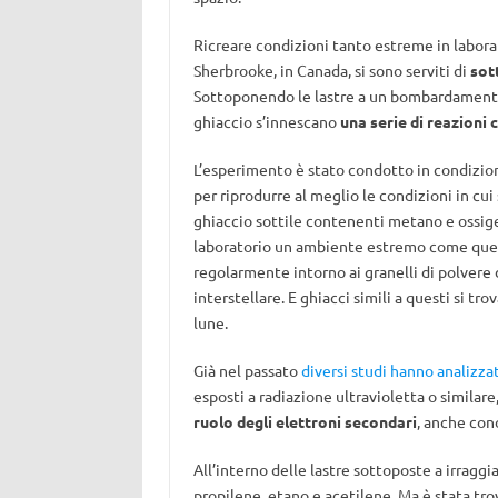
Ricreare condizioni tanto estreme in laborato
Sherbrooke, in Canada, si sono serviti di
sot
Sottoponendo le lastre a un bombardamento d
ghiaccio s’innescano
una serie di reazioni
L’esperimento è stato condotto in condizioni
per riprodurre al meglio le condizioni in cui s
ghiaccio sottile contenenti metano e ossige
laboratorio un ambiente estremo come quell
regolarmente intorno ai granelli di polvere
interstellare. E ghiacci simili a questi si t
lune.
Già nel passato
diversi studi hanno analizza
esposti a radiazione ultravioletta o similar
ruolo degli elettroni secondari
, anche con
All’interno delle lastre sottoposte a irragg
propilene, etano e acetilene. Ma è stata tr