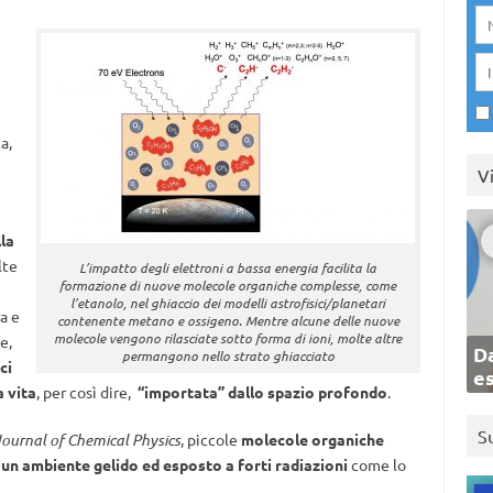
a,
V
lla
lte
L’impatto degli elettroni a bassa energia facilita la
formazione di nuove molecole organiche complesse, come
l’etanolo, nel ghiaccio dei modelli astrofisici/planetari
a e
contenente metano e ossigeno. Mentre alcune delle nuove
molecole vengono rilasciate sotto forma di ioni, molte altre
e,
Da
permangono nello strato ghiacciato
ci
e
a vita
, per così dire,
“importata” dallo spazio profondo
.
S
Journal of Chemical Physics
, piccole
molecole organiche
 un ambiente gelido ed esposto a forti radiazioni
come lo