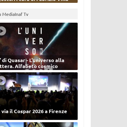
u MediaInaf Tv
’ di Quasar - L'universo alla
ettera. Alfabeto cosmico
 via il Cospar 2026 a Firenze