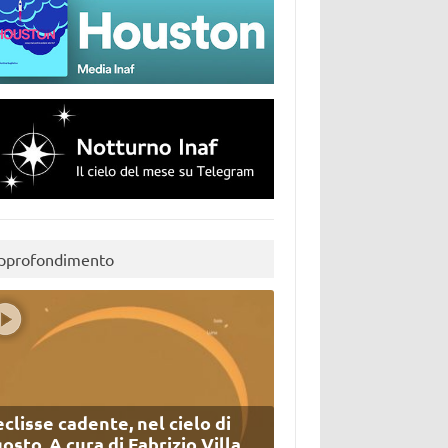
pprofondimento
eclisse cadente, nel cielo di
osto. A cura di Fabrizio Villa