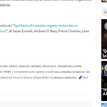
aldeide.
S
’articolo “
Synthesis of complex organic molecules in
ices
”, di Sasan Esmaili, Andrew D. Bass, Pierre Cloutier, Leon
‘Q
l
,
,
,
,
,
,
A VITA
ETANO
GHIACCIO
METANO
MOLECOLE
ORIGINE DELLA VITA
le
17:01
. I commenti sono aperti a tutti
del
SULLA PAGINA FACEBOOK
cisioni ed errori è invece disponibile un
.
Doi:
MODULO DEDICATO
Al