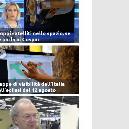
oppi satelliti nello spazio, se
 parla al Cospar
ppe di visibilità dall’Italia
ll'eclissi del 12 agosto