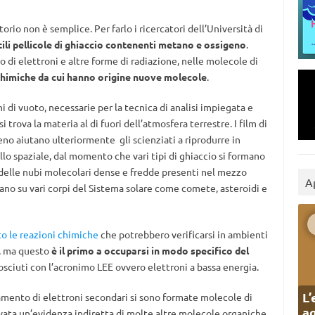
rio non è semplice. Per farlo i ricercatori dell’Università di
tili pellicole di ghiaccio contenenti metano e ossigeno
.
i elettroni e altre forme di radiazione, nelle molecole di
 chimiche da cui hanno origine nuove molecole
.
 di vuoto, necessarie per la tecnica di analisi impiegata e
i trova la materia al di fuori dell’atmosfera terrestre. I film di
no aiutano ulteriormente gli scienziati a riprodurre in
o spaziale, dal momento che vari tipi di ghiaccio si formano
 delle nubi molecolari dense e fredde presenti nel mezzo
A
rovano su vari corpi del Sistema solare come comete, asteroidi e
to le reazioni chimiche
che potrebbero verificarsi in ambienti
e, ma questo
è il primo a occuparsi in modo specifico del
osciuti con l’acronimo LEE ovvero elettroni a bassa energia.
L’
iamento di elettroni secondari si sono formate molecole di
ag
ovata un’evidenza indiretta di molte altre molecole organiche,