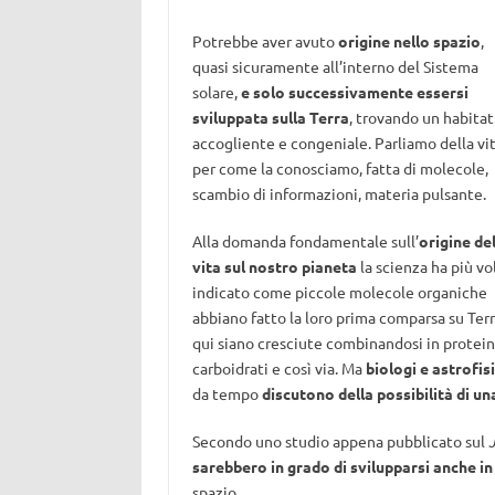
Potrebbe aver avuto
origine nello spazio
,
quasi sicuramente all’interno del Sistema
solare,
e solo successivamente essersi
sviluppata sulla Terra
, trovando un habitat
accogliente e congeniale. Parliamo della vit
per come la conosciamo, fatta di molecole,
scambio di informazioni, materia pulsante.
Alla domanda fondamentale sull’
origine de
vita sul nostro pianeta
la scienza ha più vo
indicato come piccole molecole organiche
abbiano fatto la loro prima comparsa su Terr
qui siano cresciute combinandosi in protein
carboidrati e così via. Ma
biologi e astrofisi
da tempo
discutono della possibilità di un
Secondo uno studio appena pubblicato sul
sarebbero in grado di svilupparsi anche in
spazio.