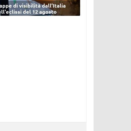
ppe di visibilità dall’Italia
ll'eclissi del 12 agosto