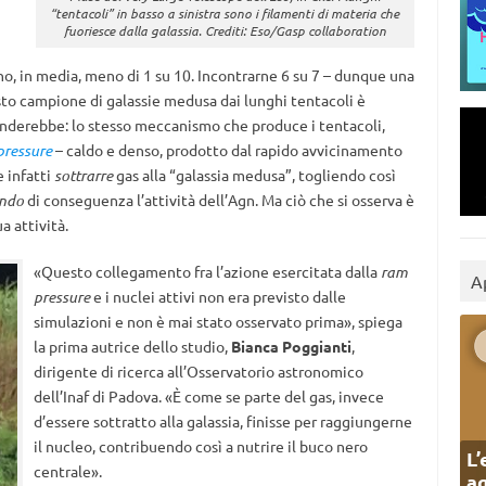
“tentacoli” in basso a sinistra sono i filamenti di materia che
fuoriesce dalla galassia. Crediti: Eso/Gasp collaboration
no, in media, meno di 1 su 10. Incontrarne 6 su 7 – dunque una
to campione di galassie medusa dai lunghi tentacoli è
enderebbe: lo stesso meccanismo che produce i tentacoli,
pressure
– caldo e denso, prodotto dal rapido avvicinamento
 infatti
sottrarre
gas alla “galassia medusa”, togliendo così
ndo
di conseguenza l’attività dell’Agn. Ma ciò che si osserva è
a attività.
«Questo collegamento fra l’azione esercitata dalla
ram
A
pressure
e i nuclei attivi non era previsto dalle
simulazioni e non è mai stato osservato prima», spiega
la prima autrice dello studio,
Bianca Poggianti
,
dirigente di ricerca all’Osservatorio astronomico
dell’Inaf di Padova. «È come se parte del gas, invece
d’essere sottratto alla galassia, finisse per raggiungerne
il nucleo, contribuendo così a nutrire il buco nero
L’
centrale».
ag