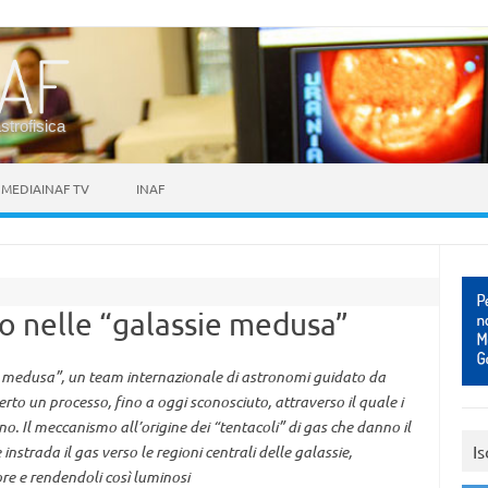
astrofisica
MEDIAINAF TV
INAF
o nelle “galassie medusa”
ie medusa”, un team internazionale di astronomi guidato da
rto un processo, fino a oggi sconosciuto, attraverso il quale i
no. Il meccanismo all’origine dei “tentacoli” di gas che danno il
Is
nstrada il gas verso le regioni centrali delle galassie,
ore e rendendoli così luminosi