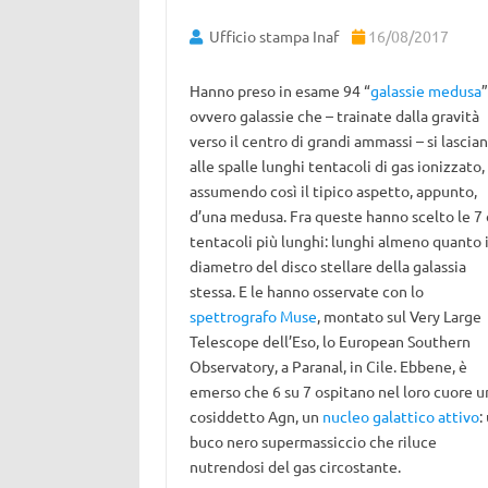
Ufficio stampa Inaf
16/08/2017
Hanno preso in esame 94 “
galassie medusa
”
ovvero galassie che – trainate dalla gravità
verso il centro di grandi ammassi – si lascia
alle spalle lunghi tentacoli di gas ionizzato,
assumendo così il tipico aspetto, appunto,
d’una medusa. Fra queste hanno scelto le 7 
tentacoli più lunghi: lunghi almeno quanto i
diametro del disco stellare della galassia
stessa. E le hanno osservate con lo
spettrografo Muse
, montato sul Very Large
Telescope dell’Eso, lo European Southern
Observatory, a Paranal, in Cile. Ebbene, è
emerso che 6 su 7 ospitano nel loro cuore u
cosiddetto Agn, un
nucleo galattico attivo
:
buco nero supermassiccio che riluce
nutrendosi del gas circostante.