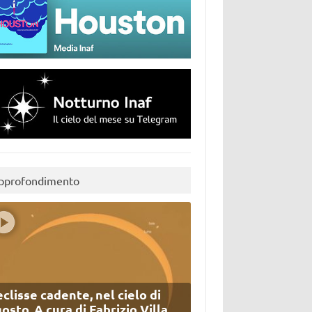
pprofondimento
eclisse cadente, nel cielo di
osto. A cura di Fabrizio Villa