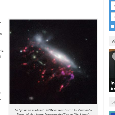
,
no
V
dai
l
In
a 
n
 un
S
La “galassia medusa” Jo204 osservata con lo strumento
Muse del Very Large Telescope dell’Eso, in CIle. I lunghi