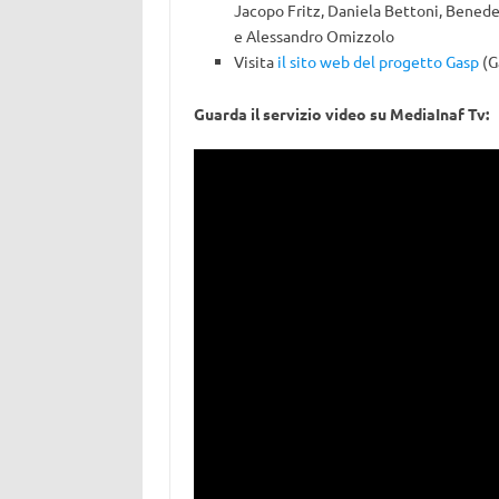
Jacopo Fritz, Daniela Bettoni, Benede
e Alessandro Omizzolo
Visita
il sito web del progetto Gasp
(G
Guarda il servizio video su MediaInaf Tv: