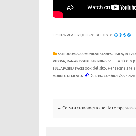
LICENZA PER IL RIUTILIZZO DEL TESTO:
,
,
,
ASTRONOMIA
COMUNICATI STAMPA
FISICA
IN EVI
,
,
Articolo p
PADOVA
RAM-PRESSURE STRIPPING
VLT
del sito. Per segnalare al
SULLA PAGINA FACEBOOK
.
Doi:
MODULO DEDICATO
10.20371/INAF/2724-264
Navigazione articolo
←
Corsa a cronometro per la tempesta so