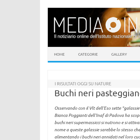
Il notiziario online dell’Istituto nazionale di 
Vai al contenuto
HOME
CATEGORIE
GALLERY
I RISULTATI OGGI SU NATURE
Buchi neri pasteggian
Osservando con il Vlt dell’Eso sette "galass
Bianca Poggianti dell’Inaf di Padova ha scope
buchi neri supermassicci si nutrono e si attiva
nome a queste galassie sarebbe lo stesso che i
alimentando i buchi neri annidati nel loro cu