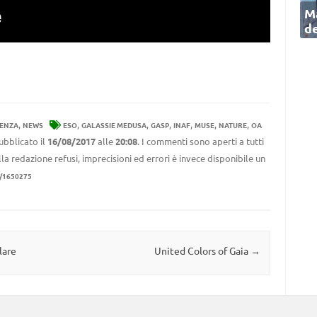
Ma
de
,
,
,
,
,
,
,
DENZA
NEWS
ESO
GALASSIE MEDUSA
GASP
INAF
MUSE
NATURE
OA
ubblicato il
16/08/2017
alle
20:08
. I commenti sono aperti a tutti
la redazione refusi, imprecisioni ed errori è invece disponibile un
1/1650275
lare
United Colors of Gaia
→