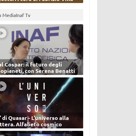
u MediaInaf Tv
l Cospar: il futuro degli
sopianeti, con Serena Benatti
’ di Quasar - L'universo alla
ettera. Alfabeto cosmico