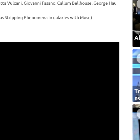
tta Vulcani, Giovanni Fasano, Callum Bellhouse, George Hau
as Stripping Phenomena in galaxies with Muse)
Al
Tr
ne