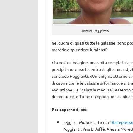
Bianca Poggianti
nel cuore di quasi tutte le galassie, sono poc
materia e splendere luminosi?
«La nostra indagine, una volta completata, m
precipitano verso il centro degli ammassi, a
conclude Poggianti. «Un enigma attorno al qu
di capire come le galassie si formino, e si 
evoluzione. Le “galassie medusa”, essendo g
drammatico, offrono un’opportunità unica p
Per saperne di più:
Leggi su
Nature
l’articolo “
Ram-pressur
Poggianti, Yara L. Jaffé, Alessia More