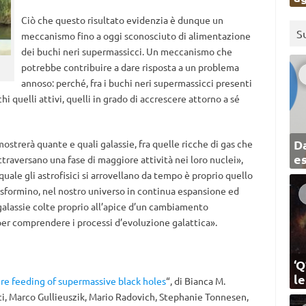
Ciò che questo risultato evidenzia è dunque un
S
meccanismo fino a oggi sconosciuto di alimentazione
dei buchi neri supermassicci. Un meccanismo che
potrebbe contribuire a dare risposta a un problema
annoso: perché, fra i buchi neri supermassicci presenti
hi quelli attivi, quelli in grado di accrescere attorno a sé
Da
ostrerà quante e quali galassie, fra quelle ricche di gas che
e
ttraversano una fase di maggiore attività nei loro nuclei»,
ale gli astrofisici si arrovellano da tempo è proprio quello
trasformino, nel nostro universo in continua espansione ed
alassie colte proprio all’apice d’un cambiamento
er comprendere i processi d’evoluzione galattica».
‘Q
l
e feeding of supermassive black holes
“, di Bianca M.
tti, Marco Gullieuszik, Mario Radovich, Stephanie Tonnesen,