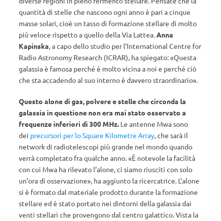
diverse regioni in pieno fermento stellare. Pensate che la
quantità di stelle che nascono ogni anno è pari a cinque
masse solari, cioè un tasso di formazione stellare di molto
più veloce rispetto a quello della Via Lattea.
Anna
Kapinska
, a capo dello studio per l’International Centre for
Radio Astronomy Research (ICRAR), ha spiegato: «Questa
galassia è famosa perché è molto vicina a noi e perché ciò
che sta accadendo al suo interno è davvero straordinario».
Questo alone di gas, polvere e stelle che circonda la
galassia in questione non era mai stato osservato a
frequenze inferiori di 300 MHz.
Le antenne Mwa sono
dei
precursori per lo Square Kilometre Array
, che sarà il
network di radiotelescopi più grande nel mondo quando
verrà completato fra qualche anno. «È notevole la facilità
con cui Mwa ha rilevato l’alone, ci siamo riusciti con solo
un’ora di osservazione», ha aggiunto la ricercatrice. L’alone
si è formato dal materiale prodotto durante la formazione
stellare ed è stato portato nei dintorni della galassia dai
venti stellari che provengono dal centro galattico. Vista la