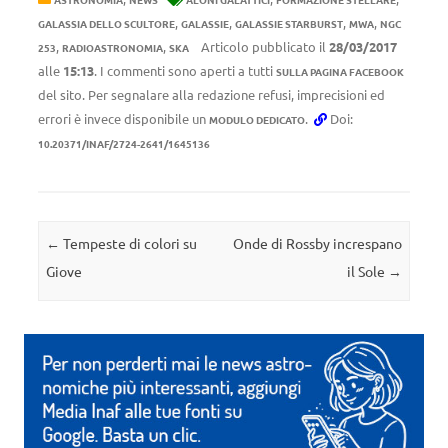
,
,
,
,
GALASSIA DELLO SCULTORE
GALASSIE
GALASSIE STARBURST
MWA
NGC
,
,
Articolo pubblicato il
28/03/2017
253
RADIOASTRONOMIA
SKA
alle
15:13
. I commenti sono aperti a tutti
SULLA PAGINA FACEBOOK
del sito. Per segnalare alla redazione refusi, imprecisioni ed
errori è invece disponibile un
.
Doi:
MODULO DEDICATO
10.20371/INAF/2724-2641/1645136
Navigazione articolo
←
Tempeste di colori su
Onde di Rossby increspano
Giove
il Sole
→