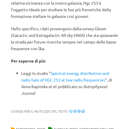
relativa vicinanza con la nostra galassia, Ngc 253 è
l’oggetto ideale per studiare le fasi più frenetiche della
formazione stellare in galassie così giovani.
Nello specifico, i dati provengono dalla survey Gleam
(GaLactic and Extragalactic All-sky MWA) che sta spianando
la strada per future ricerche sempre nel campo delle basse
frequenze con Ska.
Per saperne di più:
Leggi lo studio “
Spectral energy distribution and
radio halo of NGC 253 at low radio frequencies
“, di
Anna Kapinska
et al.
pubblicato su
Astrophysical
Journal
LICENZA PER IL RIUTILIZZO DEL TESTO:
,
,
,
ASTRONOMIA
NEWS
ALONI GALATTICI
FORMAZIONE STELLARE