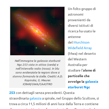
Un folto gruppo di
astronomi
provenienti da
diversi istituti di
ricerca ha usato le
antenne
del
Murchison
Widefield Array
(Mwa) nel deserto
del Western
Nell’immagine la galassia starburst
Australia per
Ngc 253 vista in ottico (verde) e
nell’intervallo radio (rosso). In blu
studiare l’
alone di
sono evidenziate le regioni dove si
particelle che
stanno formando le stelle. Crediti: A.D.
Kapinska, G. Meurer.
avvolge la
galassia
ICRAR/UWA/CAASTRO
starburst
Ngc
253
con dettagli senza precedenti. Questa
straordinaria
galassia
a spirale, nel Gruppo dello Scultore, si
trova a circa 11,5 milioni di anni luce dalla Terra e contiene