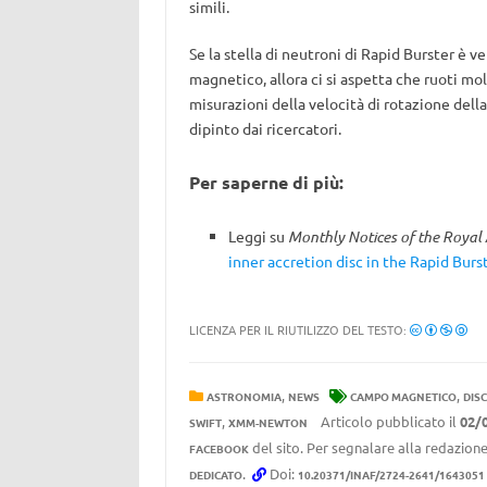
simili.
Se la stella di neutroni di Rapid Burster è 
magnetico, allora ci si aspetta che ruoti mo
misurazioni della velocità di rotazione della
dipinto dai ricercatori.
Per saperne di più:
Leggi su
Monthly Notices of the Royal 
inner accretion disc in the Rapid Burs
LICENZA PER IL RIUTILIZZO DEL TESTO:
,
,
ASTRONOMIA
NEWS
CAMPO MAGNETICO
DIS
,
Articolo pubblicato il
02/
SWIFT
XMM-NEWTON
del sito. Per segnalare alla redazione
FACEBOOK
.
Doi:
DEDICATO
10.20371/INAF/2724-2641/1643051