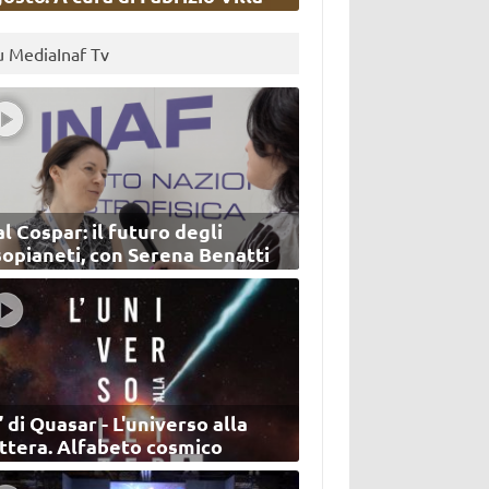
u MediaInaf Tv
l Cospar: il futuro degli
sopianeti, con Serena Benatti
’ di Quasar - L'universo alla
ettera. Alfabeto cosmico