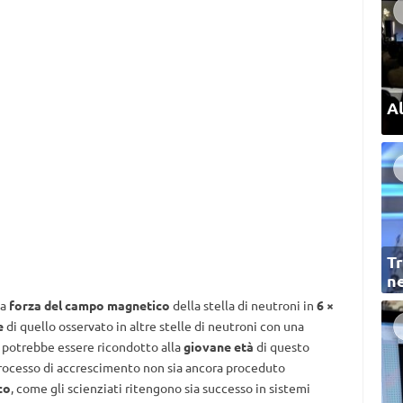
Al
Tr
ne
la
forza del campo magnetico
della stella di neutroni in
6 ×
e
di quello osservato in altre stelle di neutroni con una
 potrebbe essere ricondotto alla
giovane età
di questo
processo di accrescimento non sia ancora proceduto
co
, come gli scienziati ritengono sia successo in sistemi