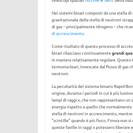
telescopi spaziali
NuSTAR
e
Swift
della Nas
Nei sistemi binari composti da una stella di 
gravitazionale della stella di neutroni strapp
di gas – principalmente idrogeno – che rica
di accrescimento
.
Come risultato di questo processo di accresc
binari rilasciano continuamente
grandi quan
in maniera relativamente regolare. Questo ti
termonucleari, innescate dal flusso di gas c
neutroni.
La peculiarità del sistema binario Rapid Burs
origine, durante i periodi in cui è più lumin
lampi di raggi x, che non rappresentano un si
energia rispetto a quello che normalmente
stella di neutroni in accrescimento, mentr
“scintille” quando è più fioco. Finora non si
queste faville in raggi x potessero liberare