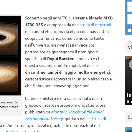
Scoperto negli anni ‘70, il
sistema binario
MXB
1730-335
è composto da una
stella di neutroni
e da una stella ordinaria di piccola massa. Una
coppia asimmetrica come ce ne sono tante
nell’universo, ma rivelatasi invece così
V
particolare da guadagnarsi il nomignolo
specifico di
Rapid Burster
. Il motivo è che
questo sistema emette rapidi, intensi e
discontinui lampi di raggi x molto energetici
,
caratteristica riscontrata in un solo altro caso e
che finora non trovava spiegazione.
In
L’annoso mistero è ora stato svelato da un
a 
crescimento
gruppo di ricerca europeo in uno studio, ora
istema Rapid
pubblicato su
Monthly Notices of the Royal
S
Astronomical Society
, guidato dall’
Istituto di
à di Amsterdam, realizzato grazie alle osservazioni dei