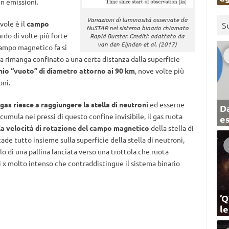
in emissioni.
Variazioni di luminosità osservate da
vole è il
campo
S
NuSTAR nel sistema binario chiamato
ardo di volte più forte
Rapid Burster. Crediti: adattato da
van den Eijnden et al. (2017)
campo magnetico fa sì
a rimanga confinato a una certa distanza dalla superficie
hio “vuoto” di diametro attorno ai 90 km
, nove volte più
oni.
gas riesce a raggiungere la stella di neutroni
ed esserne
Da
umula nei pressi di questo confine invisibile, il gas ruota
e
la velocità di rotazione del campo magnetico
della stella di
ade tutto insieme sulla superficie della stella di neutroni,
lo di una pallina lanciata verso una trottola che ruota
 x molto intenso che contraddistingue il sistema binario
‘Q
l