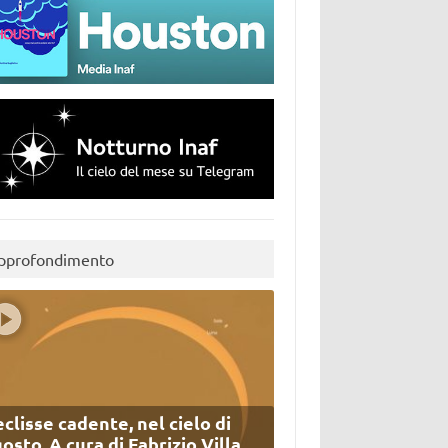
pprofondimento
eclisse cadente, nel cielo di
osto. A cura di Fabrizio Villa