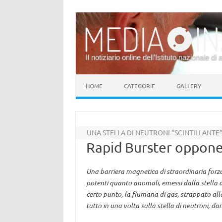
Il notiziario online dell’Istituto nazionale di 
Vai al contenuto
HOME
CATEGORIE
GALLERY
UNA STELLA DI NEUTRONI “SCINTILLANTE
Rapid Burster oppone 
Una barriera magnetica di straordinaria forza 
potenti quanto anomali, emessi dalla stella di
certo punto, la fiumana di gas, strappato all
tutto in una volta sulla stella di neutroni, d