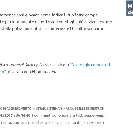
Ma
de
veramente così giovane come indica il suo forte campo
lto più lentamente rispetto agli omologhi più anziani. Future
 stella potranno aiutare a confermare l’insolito scenario
Astronomical Society: Letters
l’articolo “
A strongly truncated
ter
”, di J. van den Eijnden
et al.
,
,
,
,
CO DI ACCRESCIMENTO
NUSTAR
SISTEMA BINARIO
STELLE DI NEUTRONI
02/2017
alle
14:46
. I commenti sono aperti a tutti
SULLA PAGINA
 refusi, imprecisioni ed errori è invece disponibile un
MODULO