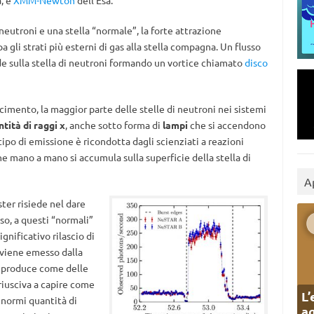
a, e
XMM-Newton
dell’Esa.
neutroni e una stella “normale”, la forte attrazione
a gli strati più esterni di gas alla stella compagna. Un flusso
de sulla stella di neutroni formando un vortice chiamato
disco
imento, la maggior parte delle stelle di neutroni nei sistemi
tità di raggi x
, anche sotto forma di
lampi
che si accendono
po di emissione è ricondotta dagli scienziati a reazioni
he mano a mano si accumula sulla superficie della stella di
A
ter risiede nel dare
oso, a questi “normali”
gnificativo rilascio di
 viene emesso dalla
e produce come delle
 riusciva a capire come
L’
 enormi quantità di
ag