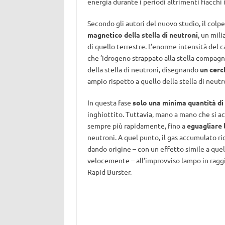
energia durante i periodi altrimenti fiacchi 
Secondo gli autori del nuovo studio, il colpe
magnetico della stella di neutroni
, un mili
di quello terrestre. L’enorme intensità del 
che ’idrogeno strappato alla stella compagn
della stella di neutroni, disegnando
un cerc
ampio rispetto a quello della stella di neutr
In questa fase
solo una minima quantità di 
inghiottito. Tuttavia, mano a mano che si acc
sempre più rapidamente, fino a
eguagliare 
neutroni. A quel punto, il gas accumulato ric
dando origine – con un effetto simile a quel
velocemente – all’improvviso lampo in raggi
Rapid Burster.