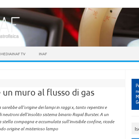
astrofisica
MEDIAINAF TV
INAF
”
un muro al flusso di gas
sarebbe all’origine dei lampi in raggi x, tanto repentini e
 neutroni dell’insolito sistema binario Rapid Burster. A un
a stella compagna e accumulata sull’invisibile confine, ricade
Is
ando origine al misterioso lampo