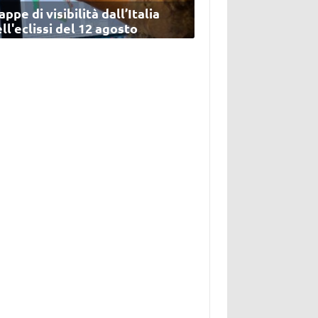
ppe di visibilità dall’Italia
ll'eclissi del 12 agosto