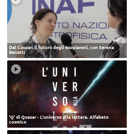
Dal Cospar: il futuro degli esopianeti, con Serena
Benatti
‘Q’ di Quasar - L'universo alla lettera. Alfabeto
cosmico