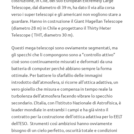
costruzione, in Cile, del suo European Extremely Large
Telescope, dal diametro di 39 m, ha dato il via alla corsa
verso i super telescopi e gli americani non vogliono stare a
guardare. Hanno in costruzione il Giant Magellan Telescope
(diametro 28 m) in Chile e progettano il Thirty Meter
Telescope ( TMT, diametro 30 m).
Questi mega telescopi sono ovviamente segmentati, ma
gli specchi che li compongono sono a “controllo attivo”
cioè sono continuamente misurati e deformati da una
batteria di computer perché abbiano sempre la forma
ottimale. Per battere lo sfarfallio delle immagini
introdotto dall’atmosfera, si ricorre all’ottica adattiva, un
vero gioiello che misura e compensa in tempo reale la
turbolenza dell’atmosfera facendo vibrare lo specchio
secondario. L’Italia, con l’Istituto Nazionale di Astrofisica, è
leader mondiale in entrambi i campi e ha già vinto il
contratto per la costruzione dell’ottica adattiva per lo EELT
dell’ESO. Strumenti così ambiziosi hanno ovviamente
bisogno di un cielo perfetto, oscurità totale e condizioni