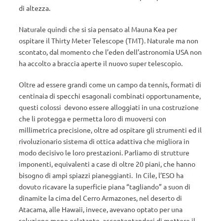
di altezza.
Naturale quindi che si sia pensato al Mauna Kea per
ospitare il Thirty Meter Telescope (TMT). Naturale ma non
scontato, dal momento che l’eden dell’astronomia USA non
ha accolto a braccia aperte il nuovo super telescopio.
Oltre ad essere grandi come un campo da tennis, formati di
centinaia di specchi esagonali combinati opportunamente,
questi colossi devono essere alloggiati in una costruzione
che li protegga e permetta loro di muoversi con
millimetrica precisione, oltre ad ospitare gli strumenti ed il
rivoluzionario sistema di ottica adattiva che migliora in
modo decisivo le loro prestazioni. Parliamo di strutture
imponenti, equivalenti a case di oltre 20 piani, che hanno
bisogno di ampi spiazzi pianeggianti. In Cile, l’ESO ha
dovuto ricavare la superficie piana “tagliando” a suon di
dinamite la cima del Cerro Armazones, nel deserto di
Atacama, alle Hawaii, invece, avevano optato per una
soluzione meno eclatante, accontentandosi di mettere il