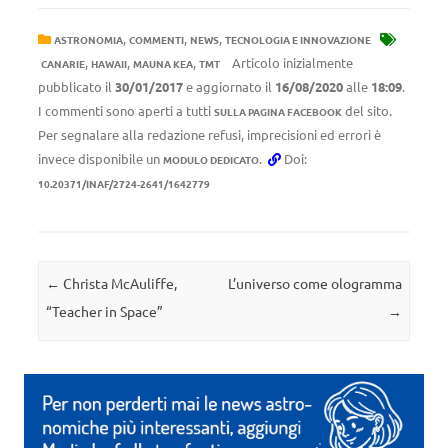
,
,
,
ASTRONOMIA
COMMENTI
NEWS
TECNOLOGIA E INNOVAZIONE
,
,
,
Articolo inizialmente
CANARIE
HAWAII
MAUNA KEA
TMT
pubblicato il
30/01/2017
e aggiornato il
16/08/2020
alle
18:09
.
I commenti sono aperti a tutti
del sito.
SULLA PAGINA FACEBOOK
Per segnalare alla redazione refusi, imprecisioni ed errori è
invece disponibile un
.
Doi:
MODULO DEDICATO
10.20371/INAF/2724-2641/1642779
Navigazione articolo
←
Christa McAuliffe,
L’universo come ologramma
“Teacher in Space”
→