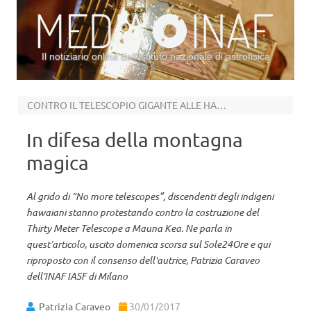
Il notiziario online dell’Istituto nazionale di astrofisica
Vai al contenuto
CONTRO IL TELESCOPIO GIGANTE ALLE HAWAII
In difesa della montagna
magica
Al grido di “No more telescopes”, discendenti degli indigeni
hawaiani stanno protestando contro la costruzione del
Thirty Meter Telescope a Mauna Kea. Ne parla in
quest’articolo, uscito domenica scorsa sul Sole24Ore e qui
riproposto con il consenso dell'autrice, Patrizia Caraveo
dell’INAF IASF di Milano
Patrizia Caraveo
30/01/2017