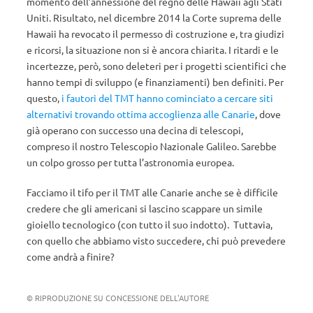
momento dell’annessione del regno delle Hawaii agli Stati
Uniti. Risultato, nel dicembre 2014 la Corte suprema delle
Hawaii ha revocato il permesso di costruzione e, tra giudizi
e ricorsi, la situazione non si è ancora chiarita. I ritardi e le
incertezze, però, sono deleteri per i progetti scientifici che
hanno tempi di sviluppo (e finanziamenti) ben definiti. Per
questo,
i fautori del TMT hanno cominciato a cercare siti
alternativi trovando ottima accoglienza alle Canarie
, dove
già operano con successo una decina di telescopi,
compreso il nostro Telescopio Nazionale Galileo. Sarebbe
un colpo grosso per tutta l’astronomia europea.
Facciamo il tifo per il TMT alle Canarie anche se è difficile
credere che gli americani si lascino scappare un simile
gioiello tecnologico (con tutto il suo indotto). Tuttavia,
con quello che abbiamo visto succedere, chi può prevedere
come andrà a finire?
© RIPRODUZIONE SU CONCESSIONE DELL'AUTORE