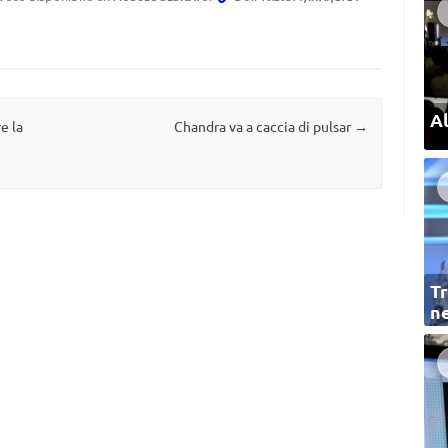
Al
e la
Chandra va a caccia di pulsar
→
Tr
ne