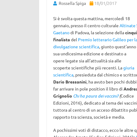
Rossella Spiga
18/01/2017
Si è svolta questa mattina, mercoledì 18
gennaio, presso il centro culturale
Altinate
Gaetano
di Padova, la selezione della
cinqu
finalista
del
Premio letterario Galileo per l
divulgazione scientifica
, giunto quest’anno 
sua undicesima edizione e destinato a
opere legate sia all’attualità sia alle
scoperte scientifiche più recenti. La
giuria
scientifica
, presieduta dal chimico e scritto
Dario Bressanini
, ha avuto ben pochi dubbi
far arrivare in pole position il libro di
Andre
Grignolio
Chi ha paura dei vaccini?
(
Codice
Edizioni, 2016), dedicato al tema dei vaccini
tuttora al centro di un acceso dibattito pu
rapporto tra scienza, società e media.
A pochissimi voti di distacco, ecco le altre 