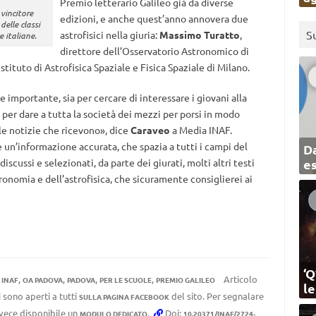
Premio letterario Galileo già da diverse
 vincitore
edizioni, e anche quest’anno annovera due
elle classi
S
astrofisici nella giuria:
Massimo Turatto
,
e italiane.
direttore dell’Osservatorio Astronomico di
’Istituto di Astrofisica Spaziale e Fisica Spaziale di Milano.
importante, sia per cercare di interessare i giovani alla
 per dare a tutta la società dei mezzi per porsi in modo
lle notizie che ricevono», dice
Caraveo
a Media INAF.
 un’informazione accurata, che spazia a tutti i campi del
Da
discussi e selezionati, da parte dei giurati, molti altri testi
e
ronomia e dell’astrofisica, che sicuramente consiglierei ai
‘Q
,
,
,
,
,
Articolo
INAF
OA PADOVA
PADOVA
PER LE SCUOLE
PREMIO GALILEO
l
 sono aperti a tutti
del sito. Per segnalare
SULLA PAGINA FACEBOOK
invece disponibile un
.
Doi:
MODULO DEDICATO
10.20371/INAF/2724-