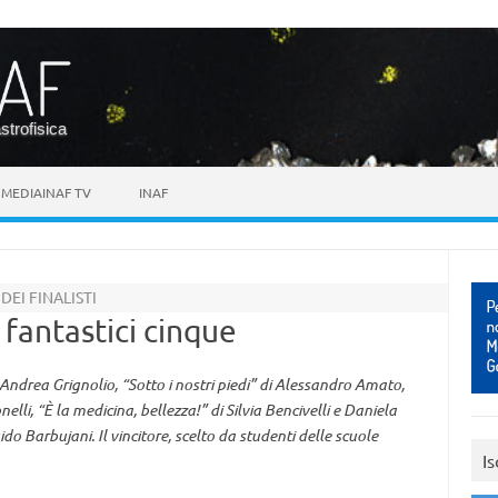
astrofisica
MEDIAINAF TV
INAF
EI FINALISTI
 fantastici cinque
 Andrea Grignolio, “Sotto i nostri piedi” di Alessandro Amato,
elli, “È la medicina, bellezza!” di Silvia Bencivelli e Daniela
ido Barbujani. Il vincitore, scelto da studenti delle scuole
Is