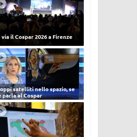
 via il Cospar 2026 a Firenze
oppi satelliti nello spazio, se
 parla al Cospar