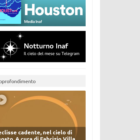
pprofondimento
eclisse cadente, nel cielo di
osto. A cura di Fabrizio Villa