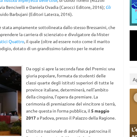
La nascita imperfetta delle cose
, di Guido Tonelli (Rizzoli
lvia Bencivelli e Daniela Ovadia (Carocci Editore, 2016);
Gli
Guido Barbujani (Editori Laterza, 2016).
 è stata ampiamente sottolineata dallo stesso Bressanini, che
aprendere la carriera di scienziato e divulgatore da Mister
stici Quattro
, il quale (oltre ad essere noto come il marito
digio, dotato di un grandissimo talento per le materie
Da oggi si apre la seconda fase del Premio: una
giuria popolare, formata da studenti delle
A
classi quarte degli istituti superiori di tutte le
province italiane, determinerà, nell’ambito
della cinquina, l’opera da premiare. La
cerimonia di premiazione del vincitore si terrà,
anche questa in forma pubblica, il
5 maggio
2017
a Padova, presso il Palazzo della Ragione.
L’
L’Istituto nazionale di astrofisica patrocina il
ag