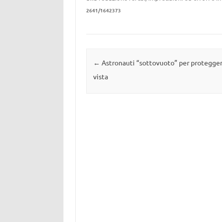
2641/1642373
Navigazione articolo
←
Astronauti “sottovuoto” per protegger
vista