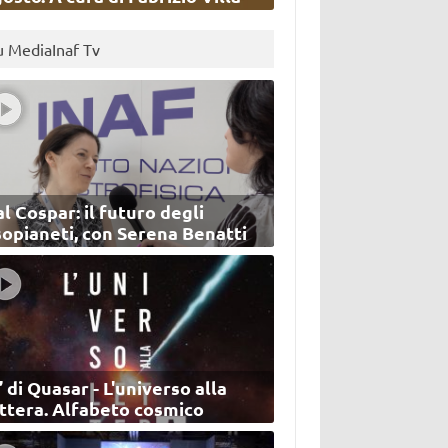
u MediaInaf Tv
l Cospar: il futuro degli
sopianeti, con Serena Benatti
’ di Quasar - L'universo alla
ettera. Alfabeto cosmico