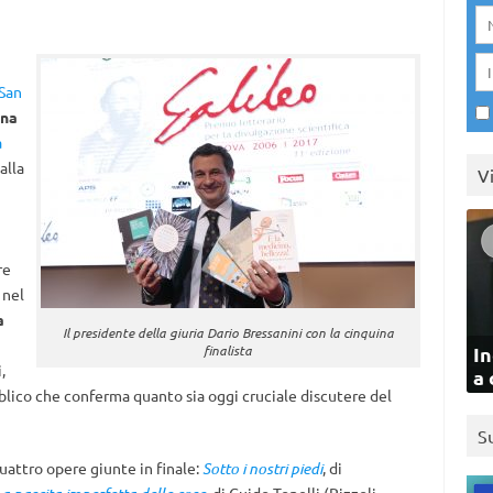
 San
ina
a
alla
V
re
 nel
a
Il presidente della giuria Dario Bressanini con la cinquina
finalista
In
,
a 
bblico che conferma quanto sia oggi cruciale discutere del
S
quattro opere giunte in finale:
Sotto i nostri piedi
, di