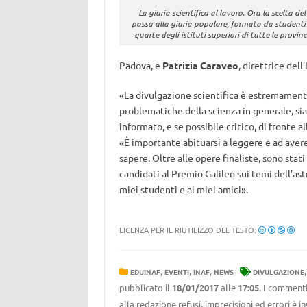
La giuria scientifica al lavoro. Ora la scelta del
passa alla giuria popolare, formata da studenti d
quarte degli istituti superiori di tutte le provinc
Padova, e
Patrizia Caraveo
, direttrice dell
«La divulgazione scientifica è estremamente 
problematiche della scienza in generale, sia
informato, e se possibile critico, di fronte a
«È importante abituarsi a leggere e ad avere
sapere. Oltre alle opere finaliste, sono stati 
candidati al Premio Galileo sui temi dell’ast
miei studenti e ai miei amici».
LICENZA PER IL RIUTILIZZO DEL TESTO:
,
,
,
EDUINAF
EVENTI
INAF
NEWS
DIVULGAZIONE
pubblicato il
18/01/2017
alle
17:05
. I commenti
alla redazione refusi, imprecisioni ed errori è 