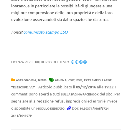
lontano, e in particolare la possibilità di giungere a una
migliore comprensione delle loro proprietà e della loro
evoluzione osservandoli sia dallo spazio che da terra.
Fonte:
comunicato stampa ESO
LICENZA PER IL RIUTILIZZO DEL TESTO:
,
,
,
,
ASTRONOMIA
NEWS
ATHENA
CSIC
ESO
EXTREMELY LARGE
,
Articolo pubblicato il
09/12/2016
alle
19:32
. I
TELESCOPE
VLT
commenti sono aperti a tutti
del sito. Per
SULLA PAGINA FACEBOOK
segnalare alla redazione refusi, imprecisioni ed errori è invece
disponibile un
.
Doi:
MODULO DEDICATO
10.20371/INAF/2724-
2641/1641079