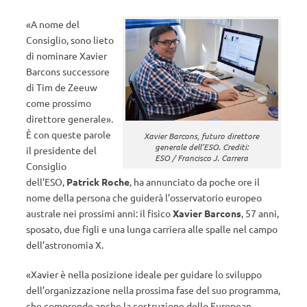
«A nome del
Consiglio, sono lieto
di nominare Xavier
Barcons successore
di Tim de Zeeuw
come prossimo
direttore generale».
È con queste parole
Xavier Barcons, futuro direttore
generale dell’ESO. Crediti:
il presidente del
ESO / Francisco J. Carrera
Consiglio
dell’ESO,
Patrick Roche
, ha annunciato da poche ore il
nome della persona che guiderà l’osservatorio europeo
australe nei prossimi anni: il fisico
Xavier Barcons
, 57 anni,
sposato, due figli e una lunga carriera alle spalle nel campo
dell’astronomia X.
«Xavier è nella posizione ideale per guidare lo sviluppo
dell’organizzazione nella prossima fase del suo programma,
che comprende anche la costruzione dello European