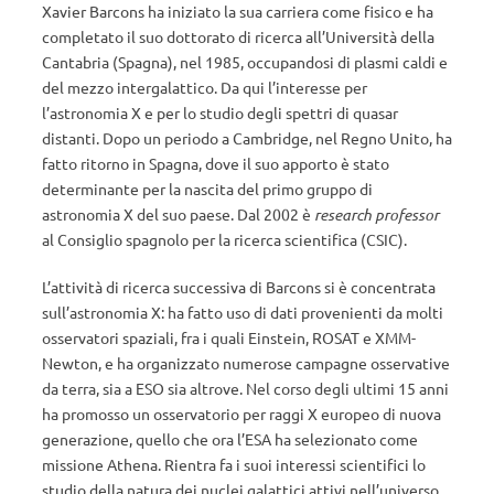
Xavier Barcons ha iniziato la sua carriera come fisico e ha
completato il suo dottorato di ricerca all’Università della
Cantabria (Spagna), nel 1985, occupandosi di plasmi caldi e
del mezzo intergalattico. Da qui l’interesse per
l’astronomia X e per lo studio degli spettri di quasar
distanti. Dopo un periodo a Cambridge, nel Regno Unito, ha
fatto ritorno in Spagna, dove il suo apporto è stato
determinante per la nascita del primo gruppo di
astronomia X del suo paese. Dal 2002 è
research professor
al Consiglio spagnolo per la ricerca scientifica (CSIC).
L’attività di ricerca successiva di Barcons si è concentrata
sull’astronomia X: ha fatto uso di dati provenienti da molti
osservatori spaziali, fra i quali Einstein, ROSAT e XMM-
Newton, e ha organizzato numerose campagne osservative
da terra, sia a ESO sia altrove. Nel corso degli ultimi 15 anni
ha promosso un osservatorio per raggi X europeo di nuova
generazione, quello che ora l’ESA ha selezionato come
missione Athena. Rientra fa i suoi interessi scientifici lo
studio della natura dei nuclei galattici attivi nell’universo