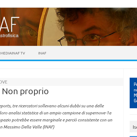
astrofisica
MEDIAINAF TV
INAF
NOVE
? Non proprio
eports, tre ricercatori sollevano alcuni dubbi su una delle
loro analisi statistica di un ampio campione di supernove-1a
 spazio potrebbe essere marginale e perciò consistente con un
Is
on Massimo Della Valle (INAF)