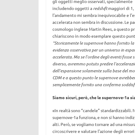
gli oggetti meglio osservati, specialmente
includendo oggetti a
redshift
maggiori di 1,
l’andamento mi sembra inequivocabile e l’
accelerata non sembra in discussione. Le pa
cosmologo inglese Martin Rees, a questo pr
chiariscono in modo esemplare questo punt
“Storicamente le supernove hanno fornito la
evidenza osservativa per un universo in espa
accelerata. Ma se l’ordine degli eventi fosse 
diverso, avremmo potuto predire l’acceleraz
dell’espansione solamente sulla base del mo
CDM e a questo punto le supernove avrebbe
semplicemente fornito una conferma soddisf
Siamo sicuri, però, che le supernove-1a s
«In realtà sono “candele” standardizzabili. 
supernove-1a funziona, e non si hanno indiz
alti. Però, se vogliamo tornare ad una misur
circoscrivere e valutare l’azione degli erro