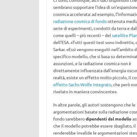
Ci sono, comunque, altri dati disponibili che
sembrano supportare l’idea di un’espansion
cosmica accelerata: ad esempio, l’informazi
radiazione cosmica di fondo
ottenuta medi
serie di esperimenti, condotti da terra e dal
come quelli – più recenti – del
satellite Pla
dell’ESA. «Tutti questi test sono indiretti»,
Sarkar. «Essi vengono eseguiti nell’ambito d
specifico modello, che si basa su determina
assunzioni, e la radiazione cosmica non è
direttamente influenzata dall’energia oscur
realtà, esiste un effetto molto piccolo, il c
effetto Sachs-Wolfe integrato
, che però no
rivelato in maniera convincente».
In altre parole, gli autori sostengono che le
argomentazioni basate sulla radiazione cos
fondo sarebbero
dipendenti dal modello
as
che il modello potrebbe essere sbagliato, il
renderebbe invalide le argomentazioni ste