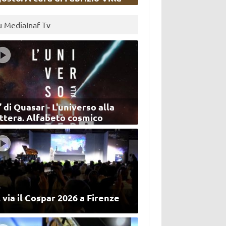
u MediaInaf Tv
’ di Quasar - L'universo alla
ettera. Alfabeto cosmico
 via il Cospar 2026 a Firenze