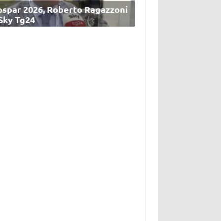
ospar 2026, Roberto Ragazzoni
 Sky Tg24