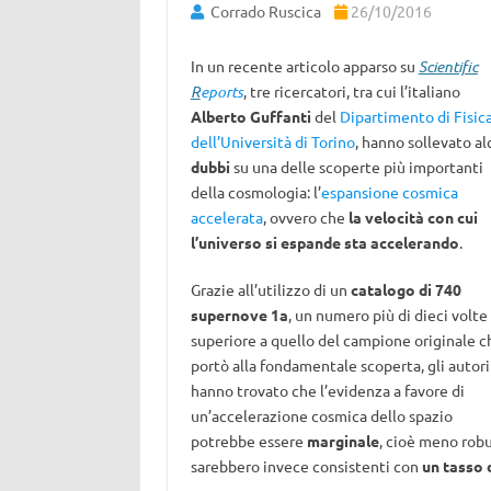
Corrado Ruscica
26/10/2016
In un recente articolo apparso su
Scientific
R
eports
, tre ricercatori, tra cui l’italiano
Alberto Guffanti
del
Dipartimento di Fisic
dell’Università di Torino
, hanno sollevato al
dubbi
su una delle scoperte più importanti
della cosmologia: l’
espansione cosmica
accelerata
, ovvero che
la velocità con cui
l’universo si espande sta accelerando
.
Grazie all’utilizzo di un
catalogo di 740
supernove 1a
, un numero più di dieci volte
superiore a quello del campione originale c
portò alla fondamentale scoperta, gli autori
hanno trovato che l’evidenza a favore di
un’accelerazione cosmica dello spazio
potrebbe essere
marginale
, cioè meno robus
sarebbero invece consistenti con
un tasso 