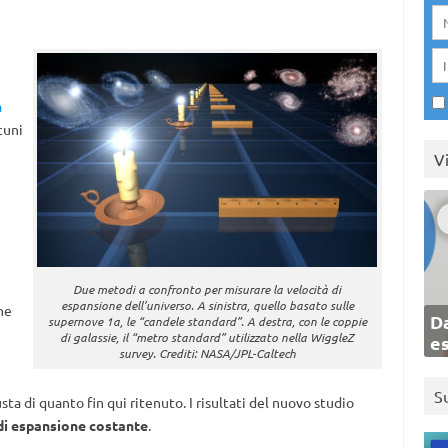
a
cuni
V
Due metodi a confronto per misurare la velocità di
espansione dell’universo. A sinistra, quello basato sulle
he
Da
supernove 1a, le “candele standard”. A destra, con le coppie
di galassie, il “metro standard” utilizzato nella WiggleZ
e
survey. Crediti: NASA/JPL-Caltech
S
ta di quanto fin qui ritenuto. I risultati del nuovo studio
di espansione costante
.