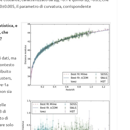
m
Λ
0±0.005, il parametro di curvatura, corrispondente
tistica, e
, che
?
 dati, ma
contesto
ibuito
usters,
ve-1a
non sia
elle
3 di
to di
are solo