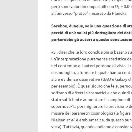
però sono valori incompatibili con Ω
= 0.00
k
all’universo “piatto” misurato da Planck».
Sarebbe, dunque, solo una questione di sta
perciò di un’analisi più dettagliata dei dati
porterebbe gli autori a queste conclusioni
«Si, direi che le loro conclusioni si basano su
un’interpretazione puramente statistica dei
nel contempo gli autori perdono di vista il 
cosmologico, a formare il quale hanno contr
altre evidenze osservative (BAO e Galaxy cl
per esempio). È quasi sicuro che le superno
soffrano di effetti sistematici e che quindi 
stato sufficiente aumentare il campione di
supernove-1a per migliorare la precisione d
misure dei parametri cosmologici (la figura 
Nielsen
et al.
è emblematica, da questo pun
vista). Tuttavia, quando andiamo a consider