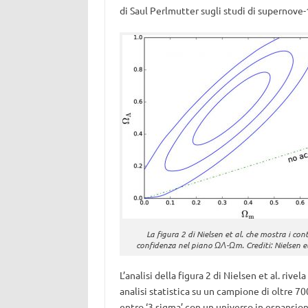
di Saul Perlmutter sugli studi di supernove-
La figura 2 di Nielsen et al. che mostra i con
confidenza nel piano ΩΛ-Ωm. Crediti: Nielsen e
L’analisi della figura 2 di Nielsen et al. rive
analisi statistica su un campione di oltre 70
entro ‘3 sigma’ con un universo in espansio