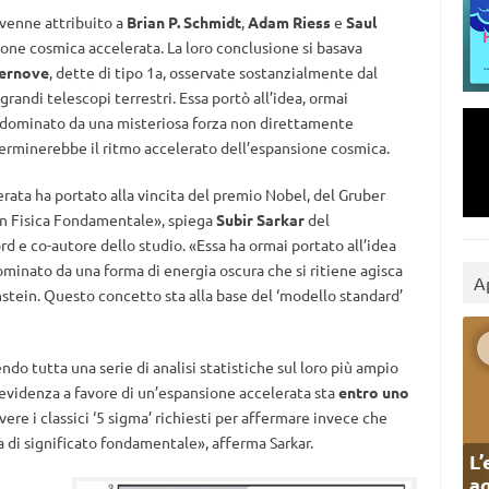
venne attribuito a
Brian P. Schmidt
,
Adam Riess
e
Saul
ione cosmica accelerata. La loro conclusione si basava
upernove
, dette di tipo 1a, osservate sostanzialmente dal
randi telescopi terrestri. Essa portò all’idea, ormai
 dominato da una misteriosa forza non direttamente
terminerebbe il ritmo accelerato dell’espansione cosmica.
rata ha portato alla vincita del premio Nobel, del Gruber
in Fisica Fondamentale», spiega
Subir Sarkar
del
rd e co-autore dello studio. «Essa ha ormai portato all’idea
inato da una forma di energia oscura che si ritiene agisca
A
tein. Questo concetto sta alla base del ‘modello standard’
ndo tutta una serie di analisi statistiche sul loro più ampio
evidenza a favore di un’espansione accelerata sta
entro uno
vere i classici ‘5 sigma’ richiesti per affermare invece che
a di significato fondamentale», afferma Sarkar.
L’
ag