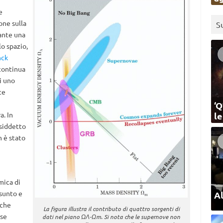
e
one sulla
S
ante una
lo spazio,
nck
 continua
i uno
te
‘Q
a. In
l
osiddetto
n è stato
mica di
sunto e
Al
 che
La figura illustra il contributo di quattro sorgenti di
sse
dati nel piano ΩΛ-Ωm. Si nota che le supernove non