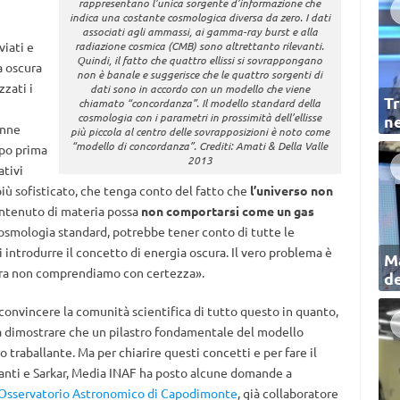
rappresentano l’unica sorgente d’informazione che
indica una costante cosmologica diversa da zero. I dati
associati agli ammassi, ai gamma-ray burst e alla
viati e
radiazione cosmica (CMB) sono altrettanto rilevanti.
Quindi, il fatto che quattro ellissi si sovrappongano
a oscura
non è banale e suggerisce che le quattro sorgenti di
zati i
dati sono in accordo con un modello che viene
Tr
chiamato “concordanza”. Il modello standard della
cosmologia con i parametri in prossimità dell’ellisse
ne
enne
più piccola al centro delle sovrapposizioni è noto come
“modello di concordanza”. Crediti: Amati & Della Valle
mpo prima
2013
ativi
più sofisticato, che tenga conto del fatto che
l’universo non
ontenuto di materia possa
non comportarsi come un gas
cosmologia standard, potrebbe tener conto di tutte le
 introdurre il concetto di energia oscura. Il vero problema è
Ma
cora non comprendiamo con certezza».
de
convincere la comunità scientifica di tutto questo in quanto,
e a dimostrare che un pilastro fondamentale del modello
traballante. Ma per chiarire questi concetti e per fare il
ffanti e Sarkar, Media INAF ha posto alcune domande a
 Osservatorio Astronomico di Capodimonte
, già collaboratore