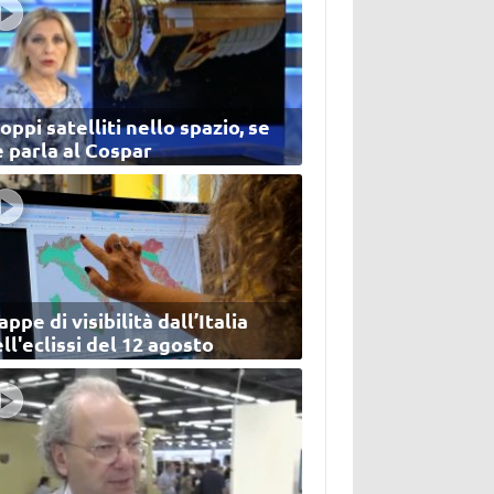
oppi satelliti nello spazio, se
 parla al Cospar
ppe di visibilità dall’Italia
ll'eclissi del 12 agosto