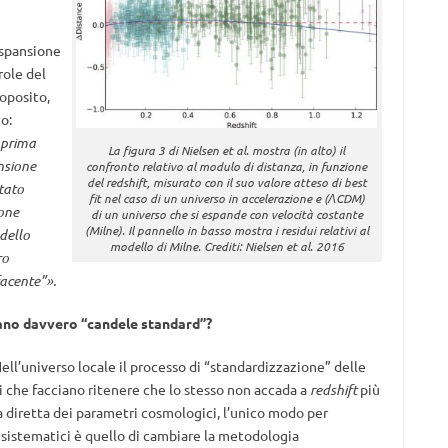
espansione
role del
oposito,
o:
 prima
La figura 3 di Nielsen et al. mostra (in alto) il
nsione
confronto relativo al modulo di distanza, in funzione
del redshift, misurato con il suo valore atteso di best
stato
fit nel caso di un universo in accelerazione e (ΛCDM)
ione
di un universo che si espande con velocità costante
(Milne). Il pannello in basso mostra i residui relativi al
dello
modello di Milne. Crediti: Nielsen et al. 2016
ro
acente”».
iano davvero “candele standard”?
Nell’universo locale il processo di “standardizzazione” delle
i che facciano ritenere che lo stesso non accada a
redshift
più
a diretta dei parametri cosmologici, l’unico modo per
ri sistematici è quello di cambiare la metodologia