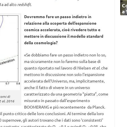
1a ad alto
redshift
.
C
a
Dovremmo fare un passo indietro in
relazione alla scoperta dell’espansione
cosmica accelerata, cioè rivedere tutto e
mettere in discussione il modello standard
della cosmologia?
«Se dobbiamo fare un passo indietro non lo so,
ma sicuramente non lo faremo sulla base di
quanto riportato nel lavoro di Nielsen
et al
. che
mettono in discussione non solo l’espansione
accelerata dell’Universo, ma, implicitamente,
anche il fatto di vivere in un universo
caratterizzato da una geometria “piatta”, come
torni di
misurato in passato dall’esperimento
t al. 2016
BOOMERANG e più recentemente da Planck.
la il punto critico delle loro conclusioni. Al termine della loro
0 supernove, gli autori trovano che i dati sono ‘consistenti’
ne costante, caratterizzato da Ω
~0.1 e quindi Ω
~0.05, che