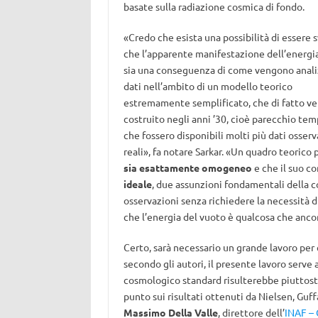
basate sulla radiazione cosmica di fondo.
«Credo che esista una possibilità di essere s
che l’apparente manifestazione dell’energi
sia una conseguenza di come vengono analiz
dati nell’ambito di un modello teorico
estremamente semplificato, che di fatto v
costruito negli anni ’30, cioè parecchio te
che fossero disponibili molti più dati osserv
reali», fa notare Sarkar. «Un quadro teorico 
sia esattamente omogeneo
e che il suo c
ideale
, due assunzioni fondamentali della 
osservazioni senza richiedere la necessità di
che l’energia del vuoto è qualcosa che an
Certo, sarà necessario un grande lavoro per 
secondo gli autori, il presente lavoro serv
cosmologico standard risulterebbe piuttosto 
punto sui risultati ottenuti da Nielsen, Gu
Massimo Della Valle
, direttore dell’
INAF –