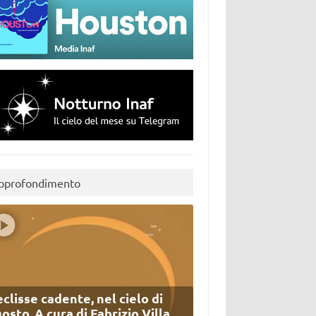
pprofondimento
eclisse cadente, nel cielo di
osto. A cura di Fabrizio Villa