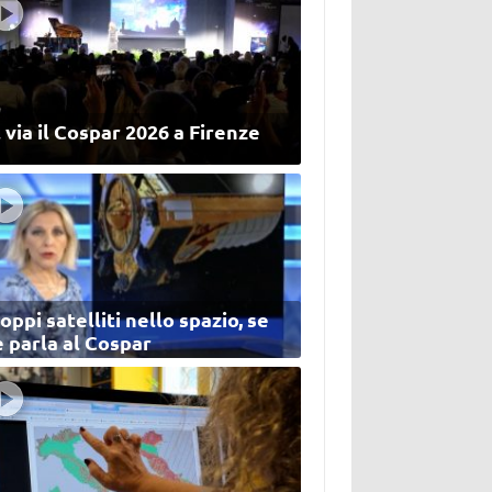
 via il Cospar 2026 a Firenze
oppi satelliti nello spazio, se
 parla al Cospar