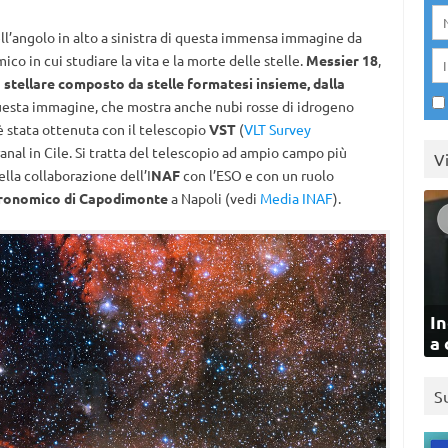
nell’angolo in alto a sinistra di questa immensa immagine da
co in cui studiare la vita e la morte delle stelle.
Messier 18
,
tellare composto da stelle formatesi insieme, dalla
sta immagine, che mostra anche nubi rosse di idrogeno
è stata ottenuta con il telescopio
VST
(
VLT Survey
nal in Cile. Si tratta del
telescopio ad ampio campo più
V
ella collaborazione dell’I
NAF
con l’ESO e con un ruolo
ronomico di Capodimonte
a Napoli (vedi
Media INAF
).
In
a 
S