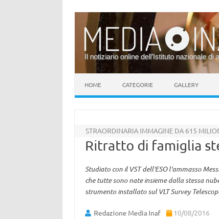
Il notiziario online dell’Istituto nazionale di 
Vai al contenuto
HOME
CATEGORIE
GALLERY
STRAORDINARIA IMMAGINE DA 615 MILION
Ritratto di famiglia st
Studiato con il VST dell'ESO l'ammasso Messier
che tutte sono nate insieme dalla stessa nu
strumento installato sul VLT Survey Telescope:
Redazione Media Inaf
10/08/2016