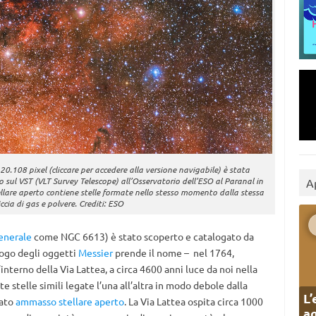
108 pixel (cliccare per accedere alla versione navigabile) è stata
ul VST (VLT Survey Telescope) all’Osservatorio dell’ESO al Paranal in
A
lare aperto contiene stelle formate nello stesso momento dalla stessa
cia di gas e polvere. Crediti: ESO
enerale
come NGC 6613) è stato scoperto e catalogato da
logo degli oggetti
Messier
prende il nome – nel 1764,
’interno della Via Lattea, a circa 4600 anni luce da noi nella
e stelle simili legate l’una all’altra in modo debole dalla
L’
mato
ammasso stellare aperto
. La Via Lattea ospita circa 1000
ag