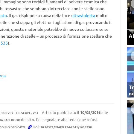
 l’immagine sono torbidi filamenti di polvere cosmica che
nubi rossastre che sembrano intrecciate con le stelle sono
zato
. Il gas risplende a causa della luce
ultravioletta
molto
elle che strappa gli elettroni agli atomi di gas provocando il
izioni, questo materiale potrebbe di nuovo collassare su se
Al
nerazione di stelle – un processo di formazione stellare che
1535
).
ena
Tr
ne
,
Articolo pubblicato il
10/08/2016
alle
T SURVEY TELESCOPE
VST
del sito. Per segnalare alla redazione refusi,
NA FACEBOOK
.
Doi:
ODULO DEDICATO
10.20371/INAF/2724-2641/1636298