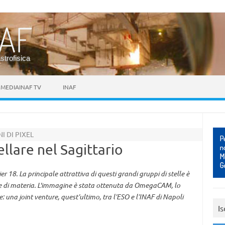
astrofisica
MEDIAINAF TV
INAF
I DI PIXEL
ellare nel Sagittario
 18. La principale attrattiva di questi grandi gruppi di stelle è
be di materia. L'immagine è stata ottenuta da OmegaCAM, lo
 una joint venture, quest’ultimo, tra l’ESO e l’INAF di Napoli
Is