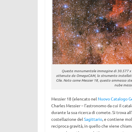
Questa monumentale immagine di 30.577 x 20.
ottenuta da OmegaCAM, lo strumento installato s
Cile. Noto come Messier 18, questo ammasso stel
nube massic
Messier 18 (elencato nel
Nuovo Catalogo G
Charles Messier – l’astronomo da cui il cata
durante la sua ricerca di comete. Si trova all
costellazione del
Sagittario
, e contiene molt
reciproca gravità, in quello che viene chia