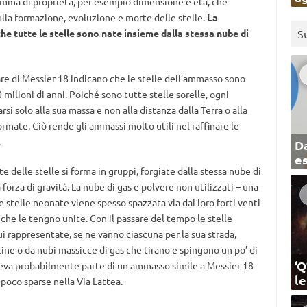
amma di proprietà, per esempio dimensione e età, che
ulla formazione, evoluzione e morte delle stelle.
La
he tutte le stelle sono nate insieme dalla stessa nube di
S
lare di Messier 18 indicano che le stelle dell’ammasso sono
ilioni di anni. Poiché sono tutte stelle sorelle, ogni
rsi solo alla sua massa e non alla distanza dalla Terra o alla
rmate. Ciò rende gli ammassi molto utili nel raffinare le
.
Da
e
 delle stelle si forma in gruppi, forgiate dalla stessa nube di
 forza di gravità. La nube di gas e polvere non utilizzati – una
e stelle neonate viene spesso spazzata via dai loro forti venti
 che le tengno unite. Con il passare del tempo le stelle
i rappresentate, se ne vanno ciascuna per la sua strada,
cine o da nubi massicce di gas che tirano e spingono un po’ di
‘Q
, faceva probabilmente parte di un ammasso simile a Messier 18
l
poco sparse nella Via Lattea.