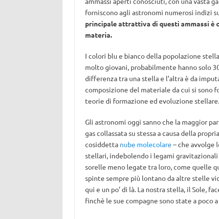
ammassi aperti conosciuti, con una vasta g
forniscono agli astronomi numerosi indizi s
principale attrattiva di questi ammassi è c
materia.
I colori blu e bianco della popolazione stel
molto giovani, probabilmente hanno solo 30 m
differenza tra una stella e l’altra è da imputa
composizione del materiale da cui si sono fo
teorie di formazione ed evoluzione stellare
Gli astronomi oggi sanno che la maggior parte
gas collassata su stessa a causa della propria
cosiddetta
nube molecolare
– che avvolge l
stellari, indebolendo i legami gravitazionali
sorelle meno legate tra loro, come quelle qu
spinte sempre più lontano da altre stelle vi
qui e un po’ di là. La nostra stella, il Sole
finchè le sue compagne sono state a poco a 