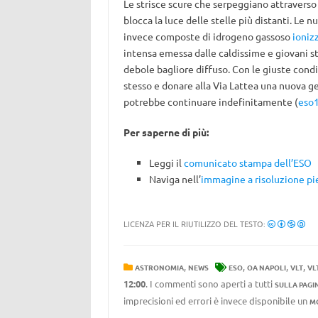
Le strisce scure che serpeggiano attraverso
blocca la luce delle stelle più distanti. Le 
invece composte di idrogeno gassoso
ioniz
intensa emessa dalle caldissime e giovani st
debole bagliore diffuso. Con le giuste cond
stesso e donare alla Via Lattea una nuova ge
potrebbe continuare indefinitamente (
eso
Per saperne di più:
Leggi il
comunicato stampa dell’ESO
Naviga nell’
immagine a risoluzione pi
LICENZA PER IL RIUTILIZZO DEL TESTO:
,
,
,
,
ASTRONOMIA
NEWS
ESO
OA NAPOLI
VLT
VL
12:00
. I commenti sono aperti a tutti
SULLA PAGI
imprecisioni ed errori è invece disponibile un
M