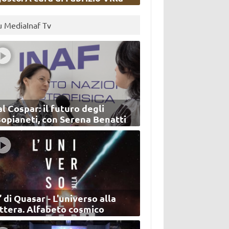
u MediaInaf Tv
l Cospar: il futuro degli
sopianeti, con Serena Benatti
’ di Quasar - L'universo alla
ettera. Alfabeto cosmico