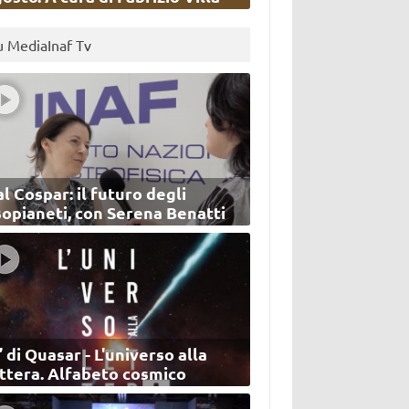
u MediaInaf Tv
l Cospar: il futuro degli
sopianeti, con Serena Benatti
’ di Quasar - L'universo alla
ettera. Alfabeto cosmico