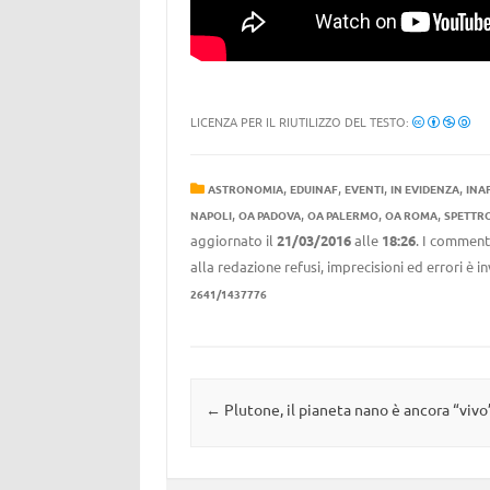
LICENZA PER IL RIUTILIZZO DEL TESTO:
,
,
,
,
ASTRONOMIA
EDUINAF
EVENTI
IN EVIDENZA
INA
,
,
,
,
NAPOLI
OA PADOVA
OA PALERMO
OA ROMA
SPETTR
aggiornato il
21/03/2016
alle
18:26
. I commenti
alla redazione refusi, imprecisioni ed errori è 
2641/1437776
Navigazione articolo
←
Plutone, il pianeta nano è ancora “vivo