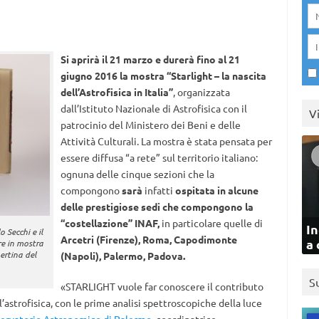
Si aprirà il 21 marzo e durerà fino al 21
giugno 2016 la mostra “Starlight – la nascita
dell’Astrofisica in Italia”
, organizzata
dall’Istituto Nazionale di Astrofisica con il
V
patrocinio del Ministero dei Beni e delle
Attività Culturali. La mostra è stata pensata per
essere diffusa “a rete” sul territorio italiano:
ognuna delle cinque sezioni che la
compongono
sarà
infatti
ospitata in alcune
delle prestigiose sedi che compongono la
“costellazione” INAF,
in particolare quelle di
In
o Secchi e il
Arcetri (Firenze), Roma, Capodimonte
a 
re in mostra
pertina del
(Napoli), Palermo, Padova.
S
«STARLIGHT vuole far conoscere il contributo
l’astrofisica, con le prime analisi spettroscopiche della luce