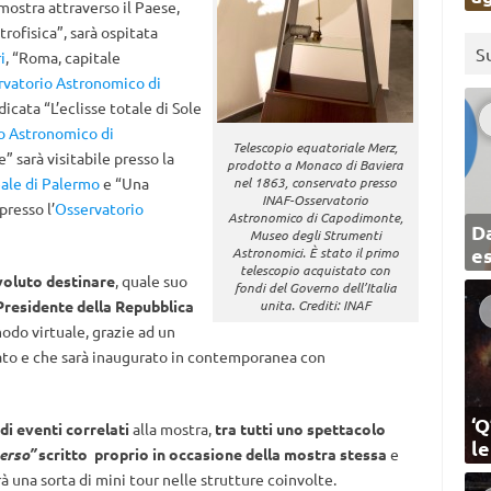
mostra attraverso il Paese,
trofisica”, sarà ospitata
S
i
, “Roma, capitale
rvatorio Astronomico di
dicata “L’eclisse totale di Sole
o Astronomico di
Telescopio equatoriale Merz,
e” sarà visitabile presso la
prodotto a Monaco di Baviera
eale di Palermo
e “Una
nel 1863, conservato presso
INAF-Osservatorio
presso l’
Osservatorio
Astronomico di Capodimonte,
Da
Museo degli Strumenti
e
Astronomici. È stato il primo
telescopio acquistato con
 voluto destinare
, quale suo
fondi del Governo dell’Italia
Presidente della Repubblica
unita. Crediti: INAF
modo virtuale, grazie ad un
ato e che sarà inaugurato in contemporanea con
‘Q
di eventi correlati
alla mostra,
tra tutti uno spettacolo
l
verso”
scritto proprio in occasione della mostra stessa
e
rà una sorta di mini tour nelle strutture coinvolte.