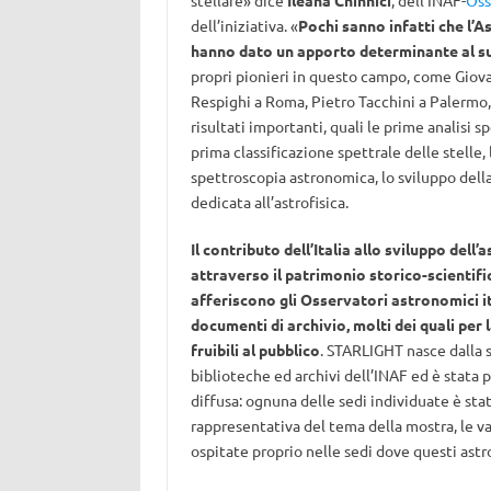
stellare» dice
Ileana Chinnici
, dell’INAF-
Oss
dell’iniziativa. «
Pochi sanno infatti che l’As
hanno dato un apporto determinante al su
propri pionieri in questo campo, come Giova
Respighi a Roma, Pietro Tacchini a Palermo,
risultati importanti, quali le prime analisi s
prima classificazione spettrale delle stelle,
spettroscopia astronomica, lo sviluppo della 
dedicata all’astrofisica.
Il contributo dell’Italia allo sviluppo dell’
attraverso il patrimonio storico-scientific
afferiscono gli Osservatori astronomici ita
documenti di archivio, molti dei quali per 
fruibili al pubblico
. STARLIGHT nasce dalla s
biblioteche ed archivi dell’INAF ed è stata
diffusa: ognuna delle sedi individuate è sta
rappresentativa del tema della mostra, le va
ospitate proprio nelle sedi dove questi ast