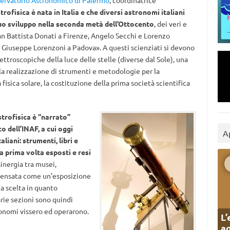
ervatorio Astronomico di Palermo
, coordinatrice
trofisica è nata in Italia e che diversi astronomi italiani
o sviluppo nella seconda metà dell’Ottocento
, dei veri e
n Battista Donati a Firenze, Angelo Secchi e Lorenzo
 Giuseppe Lorenzoni a Padova». A questi scienziati si devono
pettroscopiche della luce delle stelle (diverse dal Sole), una
 la realizzazione di strumenti e metodologie per la
fisica solare, la costituzione della prima società scientifica
astrofisica è “narrato”
o dell’INAF, a cui oggi
A
liani: strumenti, libri e
la prima volta esposti e resi
inergia tra musei,
 pensata come un’esposizione
ta scelta in quanto
rie sezioni sono quindi
ronomi vissero ed operarono.
L’
ag