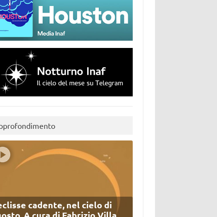
pprofondimento
eclisse cadente, nel cielo di
osto. A cura di Fabrizio Villa