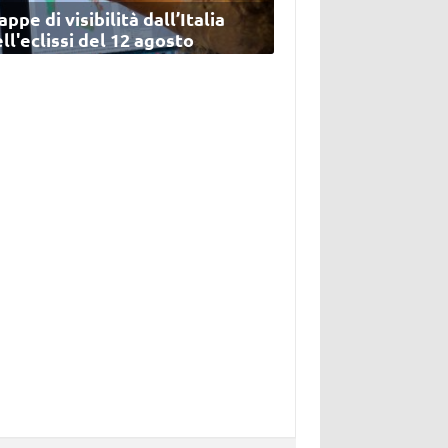
ppe di visibilità dall’Italia
ll'eclissi del 12 agosto