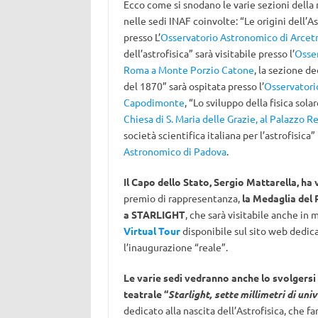
Ecco come si snodano le varie sezioni della 
nelle sedi INAF coinvolte: “Le origini dell’As
presso L’
Osservatorio Astronomico di Arcetr
dell’astrofisica” sarà visitabile presso l’
Osse
Roma a Monte Porzio Catone
, la sezione de
del 1870” sarà ospitata presso l’
Osservatori
Capodimonte
, “Lo sviluppo della fisica solar
Chiesa di S. Maria delle Grazie, al Palazzo R
società scientifica italiana per l’astrofisica” 
Astronomico di Padova
.
Il Capo dello Stato, Sergio Mattarella, ha
premio di rappresentanza,
la Medaglia del 
a STARLIGHT
, che sarà visitabile anche in 
Virtual Tour
disponibile sul sito web dedic
l’inaugurazione “reale”.
Le varie sedi vedranno anche lo svolgersi 
teatrale “
Starlight, sette millimetri di uni
dedicato alla nascita dell’Astrofisica, che fa