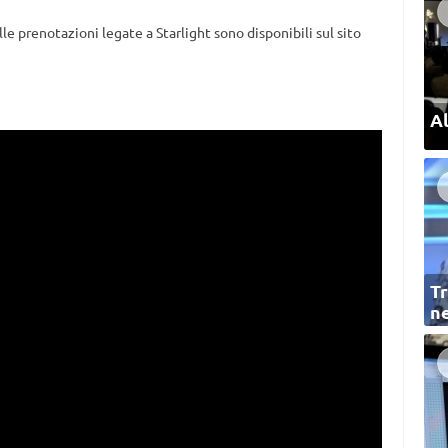
lle prenotazioni legate a Starlight sono disponibili sul sito
Al
Tr
ne