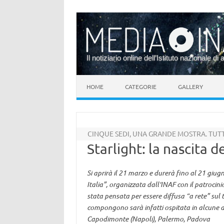
Il notiziario online dell’Istituto nazionale di 
Vai al contenuto
HOME
CATEGORIE
GALLERY
CINQUE SEDI, UNA GRANDE MOSTRA. TUTT
Starlight: la nascita de
Si aprirà il 21 marzo e durerà fino al 21 giugn
Italia”, organizzata dall'INAF con il patrocinio
stata pensata per essere diffusa “a rete” sul t
compongono sarà infatti ospitata in alcune del
Capodimonte (Napoli), Palermo, Padova