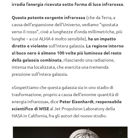
irradia l’energia ricevuta sotto forma di luce infrarossa
.
Questa potente sorgente infrarossa
(che da Terra, a
causa dell’espansione dell’Universo, vediamo “spostata
verso il rosso”, cioè a lunghezze d’onda millimetriche, più
lunghe – a cui ALMA è molto sensibile),
ha un impatto
diretto e violento
sull’intera galassia.
La regione intorno
al buco nero è almeno 100 volte più luminosa del resto
della galassia combinata
, rilasciando una radiazione,
intensa ma localizzata, che esercita una tremenda
pressione sull’intera galassia.
«Sospettiamo che questa galassia sia in uno stadio di
trasformazione, proprio a causa dell’enorme quantità di
energia infrarossa», dice
Peter Eisenhardt
,
responsabile
scientifico di WISE
al Jet Propulsion Laboratory della
NASA in California, fra gli autori del nuovo studio.