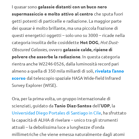
I quasar sono
galassie distanti
con un buco nero
supermassiccio e molto attivo al centro
che sputa fuori
getti potenti di particelle e radiazione. La maggior parte
dei quasar è molto brillante, ma una piccola frazione di
questi energetici oggetti – solo uno su 3000 – ricade nella
categoria insolita delle cosiddette
Hot DOG
,
Hot Dust-
Obscured Galaxies
, ovvero
galassie calde, ripiene di
polvere che assorbe la radiazione
. In questa categoria
rientra anche W2246-0526, dalla luminosità record pari
almeno a quella di 350 mila miliardi di soli,
rivelata l’anno
scorso
dal telescopio spaziale NASA Wide-field Infrared
Survey Explorer (WISE).
Ora, per la prima volta, un gruppo internazionale di
scienziati, guidato da
Tanio Díaz-Santos
dell’
UDP
, la
Universidad Diego Portales di Santiago in Cile
, ha sfruttato
la capacità di ALMA di rivelare – unico tra gli strumenti
attuali – la debolissima luce a lunghezze d’onda
millimetriche che viene emessa naturalmente dagli atomi