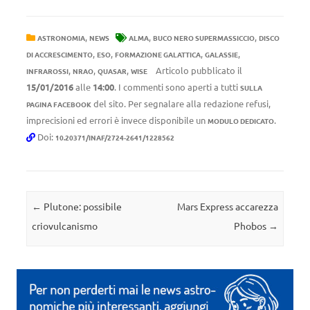
,
,
,
ASTRONOMIA
NEWS
ALMA
BUCO NERO SUPERMASSICCIO
DISCO
,
,
,
,
DI ACCRESCIMENTO
ESO
FORMAZIONE GALATTICA
GALASSIE
,
,
,
Articolo pubblicato il
INFRAROSSI
NRAO
QUASAR
WISE
15/01/2016
alle
14:00
. I commenti sono aperti a tutti
SULLA
del sito. Per segnalare alla redazione refusi,
PAGINA FACEBOOK
imprecisioni ed errori è invece disponibile un
.
MODULO DEDICATO
Doi:
10.20371/INAF/2724-2641/1228562
Navigazione articolo
←
Plutone: possibile
Mars Express accarezza
criovulcanismo
Phobos
→