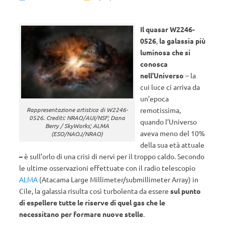
Il quasar W2246-
0526
,
la galassia più
luminosa che si
conosca
nell’Universo
– la
cui luce ci arriva da
un’epoca
remotissima,
Rappresentazione artistica di W2246-
0526. Crediti: NRAO/AUI/NSF; Dana
quando l’Universo
Berry / SkyWorks; ALMA
aveva meno del 10%
(ESO/NAOJ/NRAO)
della sua età attuale
–
è sull’orlo di una crisi di nervi per il troppo caldo. Secondo
le ultime osservazioni effettuate con il radio telescopio
ALMA
(Atacama Large Millimeter/submillimeter Array) in
Cile, la galassia risulta così turbolenta da essere
sul punto
di espellere tutte le riserve di quel gas che le
necessitano per formare nuove stelle
.