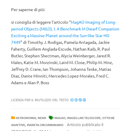
Per saperne di più:
si consiglia di leggere l’articolo “
MagAO Imaging of Long-
period Objects (MILO). I. A Benchmark M Dwarf Companion
Exciting a Massive Planet around the Sun-like Star HD
7449
” di
Timothy J. Rodigas, Pamela Arriagada, Jackie
Faherty, Guillem Anglada-Escude, Nathan Kaib, R. Paul
Butler, Stephen Shectman, Alycia Weinberger, Jared R.
Males, Katie M. Morzinski, Laird M. Close, Philip M. Hinz,
Jeffrey D. Crane, Ian Thompson, Johanna Teske, Matias
Diaz, Dante Minniti, Mercedes Lopez-Morales, Fred C.
Adams e Alan P. Boss
LICENZA PER IL RIUTILIZZO DEL TESTO:
,
,
,
ASTRONOMIA
NEWS
MAGAO
MAGELLAN TELESCOPE
OTTICHE
,
Articolo pubblicato il
ADATTIVE
PIANETA CIRCUMBINARIO