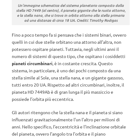
Un’immagine schematica del sistema planetario composto dalla
stella HD 7449 (al centro), il pianeta gigante che le ruota attorno,
e la stella nana, che si trova in orbita attorno alla stella primaria
ad una distanza di circa 18 UA. Crediti: Timothy Rodigas
Fino a poco tempo fa si pensava che i sistemi binari, ovvero
quelli in cui due stelle orbitano una attorno all’altra, non
potessero ospitare pianeti. Tuttavia, negli ultimi anni il
numero di sistemi di questo tipo, che ospitano i cosiddetti
pianeti circumbinari
, è in costante crescita. Questo
sistema, in particolare, è uno dei pochi composto da una
stella simile al Sole, una stella nana, e un gigante gassoso,
tutti entro 20 UA. Rispetto ad altri circumbinari, inoltre, il
pianeta HD 7449Ab è di gran lunga il più massiccio e
possiede l’orbita più eccentrica.
Gli autori ritengono che la stella nana e il pianeta si siano
influenzati gravitazionalmente l’un l’altro per milioni di
anni. Nello specifico, l’eccentricità e l’inclinazione orbitale
del pianeta, ovvero l’angolo tra l’orbita e il piano