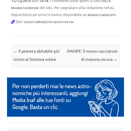
17/12/2015
alle
13:14
. I commenti sono aperti a tutti
SULLA
del sito. Per segnalare alla redazione refusi,
PAGINA FACEBOOK
imprecisioni ed errori è invece disponibile un
.
MODULO DEDICATO
Doi:
10.20371/INAF/2724-2641/1152146
Navigazione articolo
←
Il pianeta abitabile più
DAMPE: il nuovo cacciatore
vicino al Sistema solare
di materia oscura
→