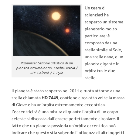
Un team di
scienziati ha
scoperto un sistema
planetario molto
particolare: è
composto da una
stella simile al Sole,
una stella nana, e un
Rappresentazione artistica di un
pianeta gigante in
pianeta circumbinario. Crediti: NASA /
orbita tra le due
JPL-Caltech / T. Pyle
stelle.
Il pianeta è stato scoperto nel 2011 e ruota attorno a una
stella chiamata
HD 7449
, contiene circa otto volte la massa
di Giove e ha un’orbita estremamente eccentrica.
L’eccentricità è una misura di quanto l’orbita di un corpo
celeste si discosta dall’essere perfettamente circolare. Il
fatto che un pianeta possieda un’orbita eccentrica può
indicare che questo stia subendo l’influenza di altri oggetti