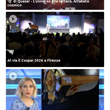
‘Q’ di Quasar - L'universo alla lettera. Alfabeto
cosmico
Al via il Cospar 2026 a Firenze