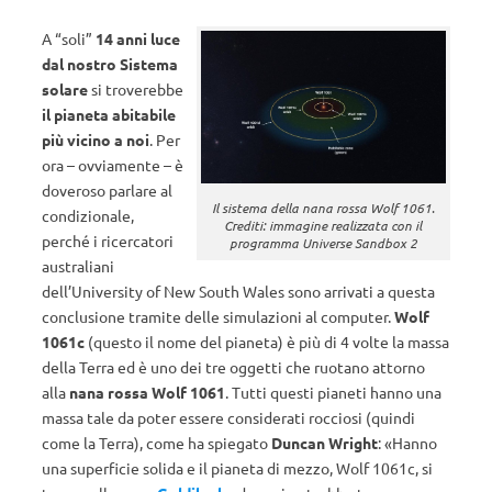
A “soli”
14 anni luce
dal nostro Sistema
solare
si troverebbe
il pianeta abitabile
più vicino a noi
. Per
ora – ovviamente – è
doveroso parlare al
Il sistema della nana rossa Wolf 1061.
condizionale,
Crediti: immagine realizzata con il
perché i ricercatori
programma Universe Sandbox 2
australiani
dell’University of New South Wales sono arrivati a questa
conclusione tramite delle simulazioni al computer.
Wolf
1061c
(questo il nome del pianeta) è più di 4 volte la massa
della Terra ed è uno dei tre oggetti che ruotano attorno
alla
nana rossa Wolf 1061
. Tutti questi pianeti hanno una
massa tale da poter essere considerati rocciosi (quindi
come la Terra), come ha spiegato
Duncan Wright
: «Hanno
una superficie solida e il pianeta di mezzo, Wolf 1061c, si