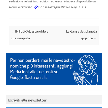
redazione refusi, imprecisioni ed errori è invece disponibile un
.
Doi:
MODULO DEDICATO
10.20371/INAF/2724-2641/1151914
Navigazione articolo
←
INTEGRAL asteroide a
La danza del pianeta
sua insaputa
gigante
→
Iscriviti alla newsletter