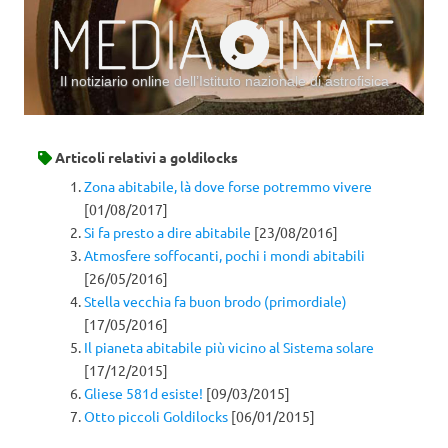
Il notiziario online dell’Istituto nazionale di astrofisica
Vai al contenuto
Articoli relativi a
goldilocks
Zona abitabile, là dove forse potremmo vivere
[01/08/2017]
Si fa presto a dire abitabile
[23/08/2016]
Atmosfere soffocanti, pochi i mondi abitabili
[26/05/2016]
Stella vecchia fa buon brodo (primordiale)
[17/05/2016]
Il pianeta abitabile più vicino al Sistema solare
[17/12/2015]
Gliese 581d esiste!
[09/03/2015]
Otto piccoli Goldilocks
[06/01/2015]