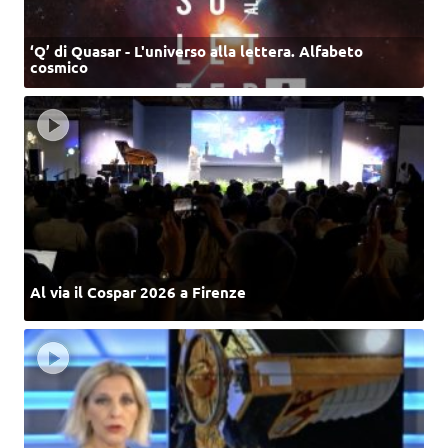
‘Q’ di Quasar - L'universo alla lettera. Alfabeto
cosmico
Al via il Cospar 2026 a Firenze