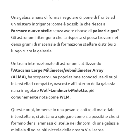
Una galassia nana di forma irregolare ci pone di fronte ad
un mistero intrigante: come è possibile che riesca a
formare nuove stelle
senza avere risorse di
polveri e gas
?
Gli astronomi ritengono che la risposta si possa trovare nei
densi grumi di materiale di formazione stellare distribuiti
lungo tutta la galassia.
Un team internazionale di astronomi, utilizzando
l’
Atacama Large Millimeter/submillimeter Array
(
ALMA
), ha scoperto una popolazione sconosciuta di nubi
interstellari compatte, nascoste all’interno della galassia
nana irregolare
Wolf-Lundmark-Melotte
, più
comunemente nota come
WLM
.
Queste nubi, immerse in una pesante coltre di materiale
interstellare, ci aiutano a spiegare come sia possibile che si
formino densi ammassi di stelle nei dintorni di una galassia
migliaia di volte più piccola della nostra Via Lattea.