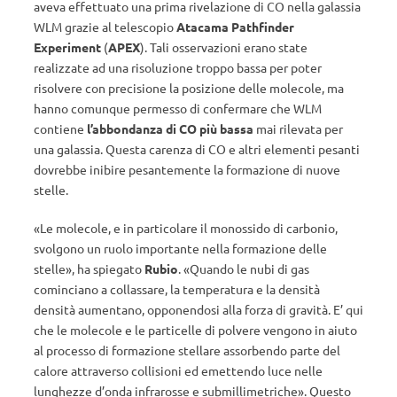
aveva effettuato una prima rivelazione di CO nella galassia
WLM grazie al telescopio
Atacama Pathfinder
Experiment
(
APEX
). Tali osservazioni erano state
realizzate ad una risoluzione troppo bassa per poter
risolvere con precisione la posizione delle molecole, ma
hanno comunque permesso di confermare che WLM
contiene
l’abbondanza di CO più bassa
mai rilevata per
una galassia. Questa carenza di CO e altri elementi pesanti
dovrebbe inibire pesantemente la formazione di nuove
stelle.
«Le molecole, e in particolare il monossido di carbonio,
svolgono un ruolo importante nella formazione delle
stelle», ha spiegato
Rubio
. «Quando le nubi di gas
cominciano a collassare, la temperatura e la densità
densità aumentano, opponendosi alla forza di gravità. E’ qui
che le molecole e le particelle di polvere vengono in aiuto
al processo di formazione stellare assorbendo parte del
calore attraverso collisioni ed emettendo luce nelle
lunghezze d’onda infrarosse e submillimetriche». Questo