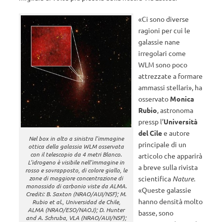
«Ci sono diverse
ragioni per cui le
galassie nane
irregolari come
WLM sono poco
attrezzate a formare
ammassi stellari», ha
osservato
Monica
Rubio
, astronoma
pressp l’
Università
del Cile
e autore
Nel box in alto a sinistra l’immagine
principale di un
ottica della galassia WLM osservata
con il telescopio da 4 metri Blanco.
articolo che apparirà
L’idrogeno è visibile nell’immagine in
a breve sulla rivista
rosso e sovrapposto, di colore giallo, le
zone di maggiore concentrazione di
scientifica
Nature
.
monossido di carbonio viste da ALMA.
«Queste galassie
Crediti: B. Saxton (NRAO/AUI/NSF); M.
hanno densità molto
Rubio et al., Universidad de Chile,
ALMA (NRAO/ESO/NAOJ); D. Hunter
basse, sono
and A. Schruba, VLA (NRAO/AUI/NSF);