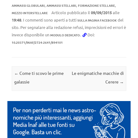
,
,
,
AMMASSI GLOBULARI
AMMASSI STELLARI
FORMAZIONE STELLARE
Articolo pubblicato il
09/09/2015
alle
MEZZO INTERSTELLARE
19:48
. I commenti sono aperti a tutti
del
SULLA PAGINA FACEBOOK
sito. Per segnalare alla redazione refusi, imprecisioni ed errori è
invece disponibile un
.
Doi:
MODULO DEDICATO
10.20371/INAF/2724-2641/894101
Navigazione articolo
←
Come ti scovo le prime
Le enigmatiche macchie di
galassie
Cerere
→