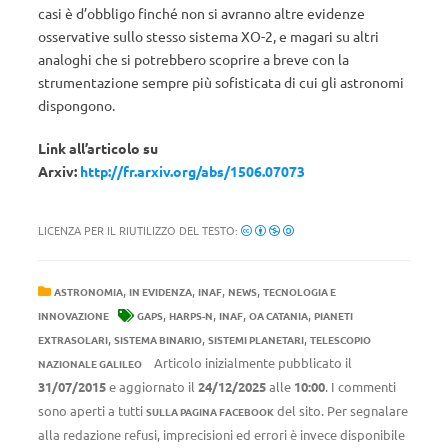
casi è d’obbligo finché non si avranno altre evidenze
osservative sullo stesso sistema XO-2, e magari su altri
analoghi che si potrebbero scoprire a breve con la
strumentazione sempre più sofisticata di cui gli astronomi
dispongono.
Link all’articolo su
Arxiv:
http://fr.arxiv.org/abs/1506.07073
LICENZA PER IL RIUTILIZZO DEL TESTO:
,
,
,
,
ASTRONOMIA
IN EVIDENZA
INAF
NEWS
TECNOLOGIA E
,
,
,
,
INNOVAZIONE
GAPS
HARPS-N
INAF
OA CATANIA
PIANETI
,
,
,
EXTRASOLARI
SISTEMA BINARIO
SISTEMI PLANETARI
TELESCOPIO
Articolo inizialmente pubblicato il
NAZIONALE GALILEO
31/07/2015
e aggiornato il
24/12/2025
alle
10:00
. I commenti
sono aperti a tutti
del sito. Per segnalare
SULLA PAGINA FACEBOOK
alla redazione refusi, imprecisioni ed errori è invece disponibile