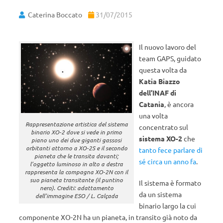
Caterina Boccato
31/07/2015
Il nuovo lavoro del
team GAPS, guidato
questa volta da
Katia Biazzo
dell’INAF di
Catania
, è ancora
una volta
Rappresentazione artistica del sistema
concentrato sul
binario XO-2 dove si vede in primo
sistema XO-2
che
piano uno dei due giganti gassosi
orbitanti attorno a XO-2S e il secondo
tanto fece parlare di
pianeta che le transita davanti;
sé circa un anno fa
.
l’oggetto luminoso in alto a destra
rappresenta la compagna XO-2N con il
suo pianeta transitante (il puntino
Il sistema è formato
nero). Crediti: adattamento
da un sistema
dell’immagine ESO / L. Calçada
binario largo la cui
componente XO-2N ha un pianeta, in transito già noto da