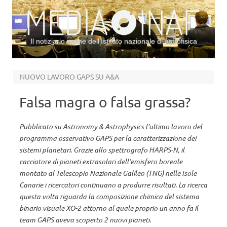
Il notiziario online dell’Istituto nazionale di astrofisica
Vai al contenuto
NUOVO LAVORO GAPS SU A&A
Falsa magra o falsa grassa?
Pubblicato su Astronomy & Astrophysics l’ultimo lavoro del
programma osservativo GAPS per la caratterizzazione dei
sistemi planetari. Grazie allo spettrografo HARPS-N, il
cacciatore di pianeti extrasolari dell’emisfero boreale
montato al Telescopio Nazionale Galileo (TNG) nelle Isole
Canarie i ricercatori continuano a produrre risultati. La ricerca
questa volta riguarda la composizione chimica del sistema
binario visuale XO-2 attorno al quale proprio un anno fa il
team GAPS aveva scoperto 2 nuovi pianeti.