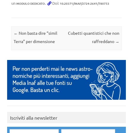
un
.
Doi:
MODULO DEDICATO
10.20371/INAF/2724-2641/780753
Navigazione articolo
←
Non basta dire “simil
Cubetti quantistici che non
Terra” per dimensione
raffreddano
→
Iscriviti alla newsletter