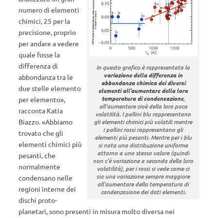
numero di elementi
chimici, 25 per la
precisione, proprio
per andare a vedere
quale fosse la
differenza di
In questo grafico è rappresentata la
variazione della differenza in
abbondanza tra le
abbondanza chimica dei diversi
due stelle elemento
elementi all’aumentare della loro
temperatura di condensazione
,
per elemento»,
all’aumentare cioè della loro poca
racconta Katia
volatilità. I pallini blu rappresentano
Biazzo. «Abbiamo
gli elementi chimici più volatili mentre
i pallini rossi rappresentano gli
trovato che gli
elementi più pesanti. Mentre per i blu
elementi chimici più
si nota una distribuzione uniforme
attorno a uno stesso valore (quindi
pesanti, che
non c’è variazione a seconda della loro
normalmente
volatilità), per i rossi si vede come ci
sia una variazione sempre maggiore
condensano nelle
all’aumentare della temperatura di
regioni interne dei
condenzasione dei dati elementi.
dischi proto-
planetari, sono presenti in misura molto diversa nei