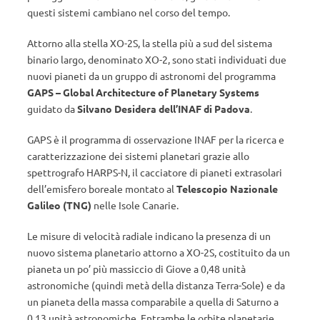
questi sistemi cambiano nel corso del tempo.
Attorno alla stella XO-2S, la stella più a sud del sistema
binario largo, denominato XO-2, sono stati individuati due
nuovi pianeti da un gruppo di astronomi del programma
GAPS
– Global Architecture of Planetary Systems
guidato da
Silvano Desidera dell’INAF di Padova
.
GAPS è il programma di osservazione INAF per la ricerca e
caratterizzazione dei sistemi planetari grazie allo
spettrografo HARPS-N, il cacciatore di pianeti extrasolari
dell’emisfero boreale montato al
Telescopio Nazionale
Galileo (TNG)
nelle Isole Canarie.
Le misure di velocità radiale indicano la presenza di un
nuovo sistema planetario attorno a XO-2S, costituito da un
pianeta un po’ più massiccio di Giove a 0,48 unità
astronomiche (quindi metà della distanza Terra-Sole) e da
un pianeta della massa comparabile a quella di Saturno a
0,13 unità astronomiche. Entrambe le orbite planetarie