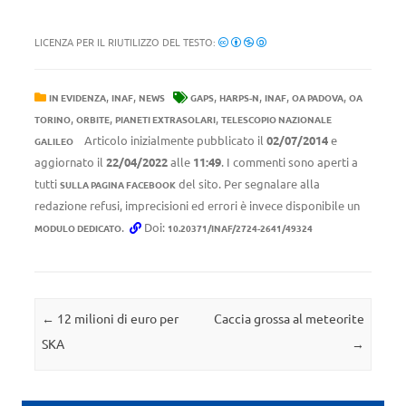
LICENZA PER IL RIUTILIZZO DEL TESTO:
,
,
,
,
,
,
IN EVIDENZA
INAF
NEWS
GAPS
HARPS-N
INAF
OA PADOVA
OA
,
,
,
TORINO
ORBITE
PIANETI EXTRASOLARI
TELESCOPIO NAZIONALE
Articolo inizialmente pubblicato il
02/07/2014
e
GALILEO
aggiornato il
22/04/2022
alle
11:49
. I commenti sono aperti a
tutti
del sito. Per segnalare alla
SULLA PAGINA FACEBOOK
redazione refusi, imprecisioni ed errori è invece disponibile un
.
Doi:
MODULO DEDICATO
10.20371/INAF/2724-2641/49324
Navigazione articolo
←
12 milioni di euro per
Caccia grossa al meteorite
SKA
→