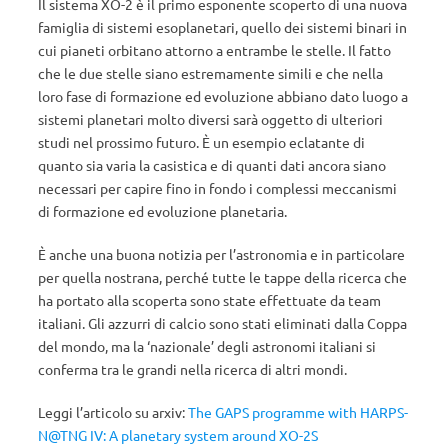
Il sistema XO-2 è il primo esponente scoperto di una nuova
famiglia di sistemi esoplanetari, quello dei sistemi binari in
cui pianeti orbitano attorno a entrambe le stelle. Il fatto
che le due stelle siano estremamente simili e che nella
loro fase di formazione ed evoluzione abbiano dato luogo a
sistemi planetari molto diversi sarà oggetto di ulteriori
studi nel prossimo futuro. È un esempio eclatante di
quanto sia varia la casistica e di quanti dati ancora siano
necessari per capire fino in fondo i complessi meccanismi
di formazione ed evoluzione planetaria.
È anche una buona notizia per l’astronomia e in particolare
per quella nostrana, perché tutte le tappe della ricerca che
ha portato alla scoperta sono state effettuate da team
italiani. Gli azzurri di calcio sono stati eliminati dalla Coppa
del mondo, ma la ‘nazionale’ degli astronomi italiani si
conferma tra le grandi nella ricerca di altri mondi.
Leggi l’articolo su arxiv:
The GAPS programme with HARPS-
N@TNG IV: A planetary system around XO-2S