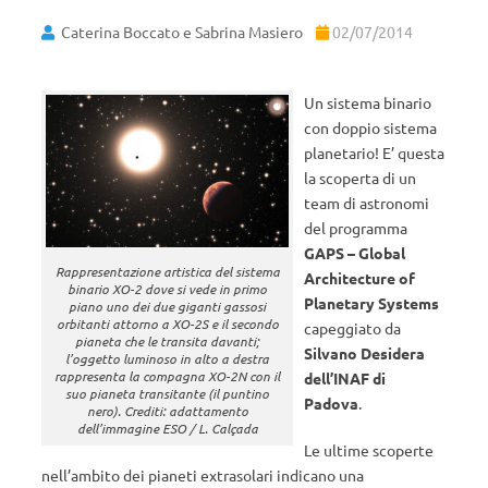
Caterina Boccato e Sabrina Masiero
02/07/2014
Un sistema binario
con doppio sistema
planetario! E’ questa
la scoperta di un
team di astronomi
del programma
GAPS
– Global
Rappresentazione artistica del sistema
Architecture of
binario XO-2 dove si vede in primo
Planetary Systems
piano uno dei due giganti gassosi
orbitanti attorno a XO-2S e il secondo
capeggiato da
pianeta che le transita davanti;
Silvano Desidera
l’oggetto luminoso in alto a destra
rappresenta la compagna XO-2N con il
dell’INAF di
suo pianeta transitante (il puntino
Padova
.
nero). Crediti: adattamento
dell’immagine ESO / L. Calçada
Le ultime scoperte
nell’ambito dei pianeti extrasolari indicano una