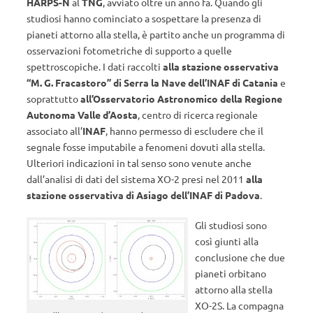
HARPS-N
al
TNG
, avviato oltre un anno fa. Quando gli
studiosi hanno cominciato a sospettare la presenza di
pianeti attorno alla stella, è partito anche un programma di
osservazioni fotometriche di supporto a quelle
spettroscopiche. I dati raccolti
alla stazione osservativa
“M. G. Fracastoro” di Serra la Nave
dell’INAF di Catania
e
soprattutto
all’Osservatorio Astronomico della Regione
Autonoma Valle d’Aosta
, centro di ricerca regionale
associato all’
INAF
, hanno permesso di escludere che il
segnale fosse imputabile a fenomeni dovuti alla stella.
Ulteriori indicazioni in tal senso sono venute anche
dall’analisi di dati del sistema XO-2 presi nel 2011
alla
stazione osservativa di Asiago dell’INAF di Padova
.
Gli studiosi sono
così giunti alla
conclusione che due
pianeti orbitano
attorno alla stella
XO-2S. La compagna