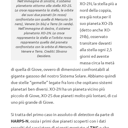
Nell’immagine di sinistra, il sistema
XO-2N, la stella più a
planetario attorno alla stella XO-2S.
nord della coppia,
La croce rappresenta la stella, le orbite
dei suoi due pianeti (in rosso)
era già nota per il
confrontate con quelle di Mercurio (in
suo pianeta XO-2b
nero), Venere (in blu) e Terra (in verde).
Nell’immagine di destra, il sistema
(detto anche XO-
planetario XO-2N. La croce
2Nb), osservato
rappresenta la stella e l’orbita rossa
rappresenta quella del pianeta
transitare davanti
confrontata con le orbite di Mercurio,
alla stella ogni 2,5
Venere e Terra. Crediti: Slivano
Desidera.
giorni ed avente
massa circa la metà
di quella di Giove, ovvero di dimensioni confrontabili al
gigante gassoso del nostro Sistema Solare. Abbiamo quindi
due stelle “gemelle” legate fra loro che ospitano sistemi
planetari ben diversi. XO-2N ha un pianeta vicino più
piccolo di Giove, XO-2S due pianeti molto più lontani, di cui
uno più grande di Giove.
Si tratta del primo caso in assoluto di
detection
da parte di
HARPS-N
, ossia i primi due pianeti scoperti con i dati
raccolti dal cacciatore di pianeti montato al
TNG
e che