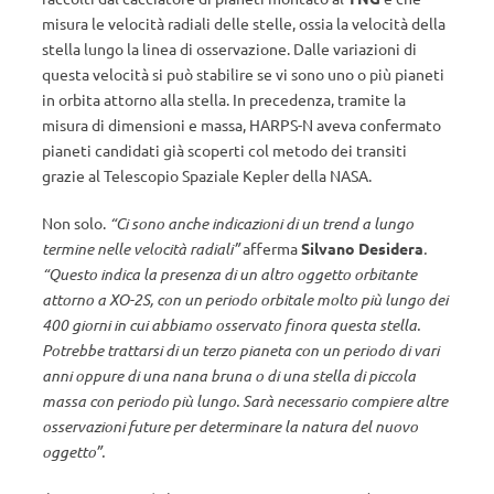
misura le velocità radiali delle stelle, ossia la velocità della
stella lungo la linea di osservazione. Dalle variazioni di
questa velocità si può stabilire se vi sono uno o più pianeti
in orbita attorno alla stella. In precedenza, tramite la
misura di dimensioni e massa, HARPS-N aveva confermato
pianeti candidati già scoperti col metodo dei transiti
grazie al Telescopio Spaziale Kepler della NASA.
Non solo.
“Ci sono anche indicazioni di un trend a lungo
termine nelle velocità radiali”
afferma
Silvano Desidera
.
“Questo indica la presenza di un altro oggetto orbitante
attorno a XO-2S, con un periodo orbitale molto più lungo dei
400 giorni in cui abbiamo osservato finora questa stella.
Potrebbe trattarsi di un terzo pianeta con un periodo di vari
anni oppure di una nana bruna o di una stella di piccola
massa con periodo più lungo. Sarà necessario compiere altre
osservazioni future per determinare la natura del nuovo
oggetto”.