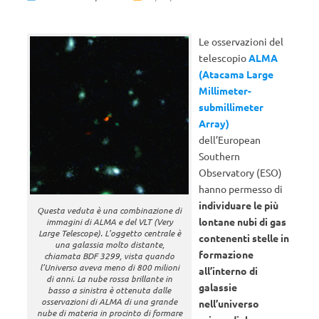
Le osservazioni del
telescopio
ALMA
(Atacama Large
Millimeter-
submillimeter
Array)
dell’European
Southern
Observatory (ESO)
hanno permesso di
individuare le più
Questa veduta è una combinazione di
lontane nubi di gas
immagini di ALMA e del VLT (Very
Large Telescope). L’oggetto centrale è
contenenti stelle in
una galassia molto distante,
formazione
chiamata BDF 3299, vista quando
l’Universo aveva meno di 800 milioni
all’interno di
di anni. La nube rossa brillante in
galassie
basso a sinistra è ottenuta dalle
osservazioni di ALMA di una grande
nell’universo
nube di materia in procinto di formare