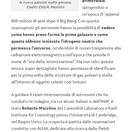
primordiale
,
la nuova galassia molto giovane.
spingendosi a
Crediti: ESO/R. Maiolino
un’epoca di ‘appena’
800 milioni di anni dopo il Big Bang. Con queste
osservazioni gli astronomi hanno la possibilità di
vedere
come hanno preso forma le prime galassie e come
queste abbiano ionizzato l’idrogeno neutro che
permeava l’universo
, rendendolo di nuovo trasparente alla
radiazione elettromagnetica nell’epoca che prende il
nome di “era della reionizzazione”. Ma non solo: queste
misure super dettagliate hanno permesso di identificare
per la prima volta delle strutture di gas, polveri e stelle
all’interno di oggetti celesti così lontani.
A guidare il team internazionale di astronomi che ha
condotto le indagini, tra cui alcuni italiani e dell’INAF, è
stato
Roberto Maiolino
del Cavendish Laboratory e Kavli
Institute for Cosmology presso l’Università di Cambridge,
nel Regno Unito. La scoperta è partita dalle osservazioni
condotte con ALMA, dedicate alla ricerca delle flebili