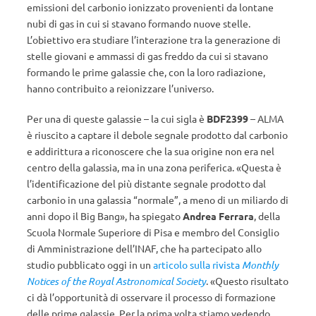
emissioni del carbonio ionizzato provenienti da lontane
nubi di gas in cui si stavano formando nuove stelle.
L’obiettivo era studiare l’interazione tra la generazione di
stelle giovani e ammassi di gas freddo da cui si stavano
formando le prime galassie che, con la loro radiazione,
hanno contribuito a reionizzare l’universo.
Per una di queste galassie – la cui sigla è
BDF2399
– ALMA
è riuscito a captare il debole segnale prodotto dal carbonio
e addirittura a riconoscere che la sua origine non era nel
centro della galassia, ma in una zona periferica. «Questa è
l’identificazione del più distante segnale prodotto dal
carbonio in una galassia “normale”, a meno di un miliardo di
anni dopo il Big Bang», ha spiegato
Andrea Ferrara
, della
Scuola Normale Superiore di Pisa e membro del Consiglio
di Amministrazione dell’INAF, che ha partecipato allo
studio pubblicato oggi in un
articolo sulla rivista
Monthly
Notices of the Royal Astronomical Society
. «Questo risultato
ci dà l’opportunità di osservare il processo di formazione
delle prime galassie. Per la prima volta stiamo vedendo