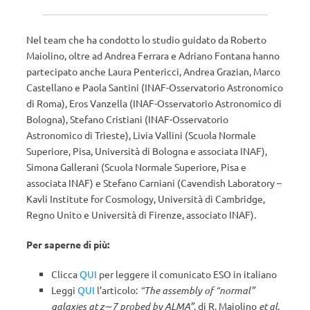
Nel team che ha condotto lo studio guidato da Roberto
Maiolino, oltre ad Andrea Ferrara e Adriano Fontana hanno
partecipato anche Laura Pentericci, Andrea Grazian, Marco
Castellano e Paola Santini (INAF-Osservatorio Astronomico
di Roma), Eros Vanzella (INAF-Osservatorio Astronomico di
Bologna), Stefano Cristiani (INAF-Osservatorio
Astronomico di Trieste), Livia Vallini (Scuola Normale
Superiore, Pisa, Università di Bologna e associata INAF),
Simona Gallerani (Scuola Normale Superiore, Pisa e
associata INAF) e Stefano Carniani (Cavendish Laboratory –
Kavli Institute for Cosmology, Università di Cambridge,
Regno Unito e Università di Firenze, associato INAF).
Per saperne di più:
Clicca
QUI
per leggere il comunicato ESO in italiano
Leggi
QUI
l’articolo:
“The assembly of “normal”
galaxies at z∼7 probed by ALMA”
, di R. Maiolino
et al.