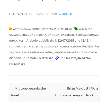
LICENZA PER IL RIUTILIZZO DEL TESTO:
,
,
,
,
,
ASTRONOMIA
COMUNICATI STAMPA
INAF
NEWS
ALMA
ESO
,
,
,
,
,
GALASSIE
INAF
OA BOLOGNA
OA ROMA
OA TRIESTE
SCUOLA NORMALE
,
Articolo pubblicato il
22/07/2015
alle
12:12
. I
DI PISA
VLT
commenti sono aperti a tutti
del sito. Per
SULLA PAGINA FACEBOOK
segnalare alla redazione refusi, imprecisioni ed errori è invece
disponibile un
.
Doi:
MODULO DEDICATO
10.20371/INAF/2724-
2641/765579
Navigazione articolo
←
Plutone, guarda che
Brian May: dal TNG a
lune!
Plutone, a tempo di Rock
→