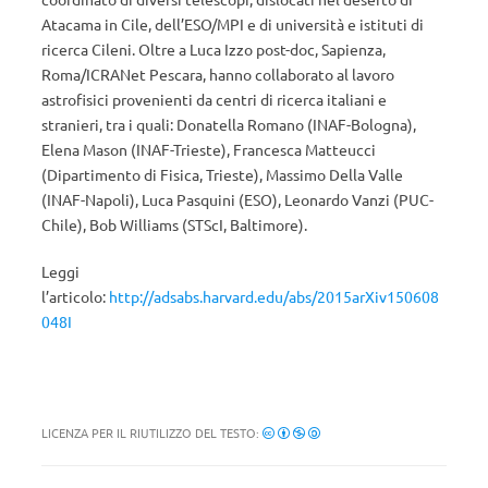
Atacama in Cile, dell’ESO/MPI e di università e istituti di
ricerca Cileni. Oltre a Luca Izzo post-doc, Sapienza,
Roma/ICRANet Pescara, hanno collaborato al lavoro
astrofisici provenienti da centri di ricerca italiani e
stranieri, tra i quali: Donatella Romano (INAF-Bologna),
Elena Mason (INAF-Trieste), Francesca Matteucci
(Dipartimento di Fisica, Trieste), Massimo Della Valle
(INAF-Napoli), Luca Pasquini (ESO), Leonardo Vanzi (PUC-
Chile), Bob Williams (STScI, Baltimore).
Leggi
l’articolo:
http://adsabs.harvard.edu/abs/2015arXiv150608
048I
LICENZA PER IL RIUTILIZZO DEL TESTO: