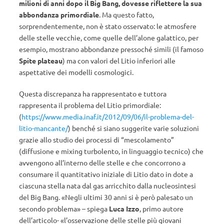
milioni di anni dopo il Big Bang, dovesse riflettere la sua
abbondanza primordiale
. Ma questo fatto,
sorprendentemente, non è stato osservato: le atmosfere
delle stelle vecchie, come quelle dell’alone galattico, per
esempio, mostrano abbondanze pressoché simili (il famoso
Spite plateau
) ma con valori del Litio inferiori alle
aspettative dei modelli cosmologici.
Questa discrepanza ha rappresentato e tuttora
rappresenta il problema del Litio primordiale:
(
https://www.media.inaf.it/2012/09/06/il-problema-del-
litio-mancante/
) benché si siano suggerite varie soluzioni
grazie allo studio dei processi di “mescolamento”
(diffusione e mixing turbolento, in linguaggio tecnico) che
avvengono all’interno delle stelle e che concorrono a
consumare il quantitativo iniziale di Litio dato in dote a
ciascuna stella nata dal gas arricchito dalla nucleosintesi
del Big Bang. «Negli ultimi 30 anni si è però palesato un
secondo problema» – spiega
Luca Izzo
, primo autore
dell’articolo- «l’osservazione delle stelle più giovani