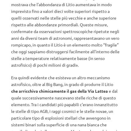
mostrava che l’abbondanza di Litio aumentava in modo
imprevisto fino a valori dieci volte superiori rispetto a
quelli osservati nelle stelle più vecchie e anche superiore
rispetto alle abbondanze primordiali. Queste misure,
confermate da osservazioni spettroscopiche ripetute negli
anni da diversi team di astronomi, rappresentavano un vero
rompicapo, in quanto il Litio è un elemento molto “fragile”
che oggi sappiamo distruggersi facilmente all’interno delle
stelle a temperature relativamente basse (in senso
astrofisico) di pochi milioni di gradi».
Era quindi evidente che esisteva un altro meccanismo
astrofisico, oltre al Big Bang, in grado di produrre il Litio
che arricchiva chimicamente il gas della Via Lattea
e dal
quale successivamente nascevano stelle ricche di questo
elemento. Tra i candidati più papabili c’erano innanzitutto
le stelle di tipo AGB, i raggi cosmici e le stelle novae, un
particolare tipo di esplosioni stellari che avvengono in
sistemi binari sulla superficie di una nana bianca che