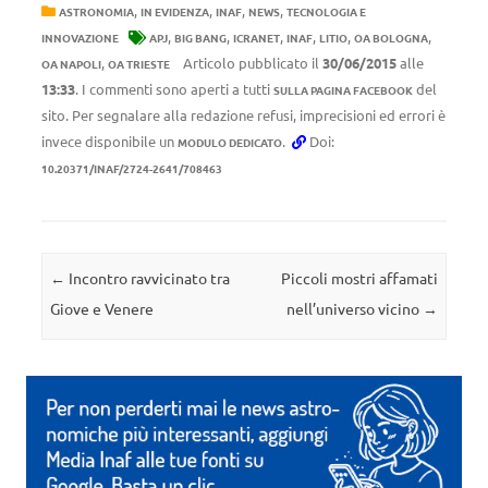
,
,
,
,
ASTRONOMIA
IN EVIDENZA
INAF
NEWS
TECNOLOGIA E
,
,
,
,
,
,
INNOVAZIONE
APJ
BIG BANG
ICRANET
INAF
LITIO
OA BOLOGNA
,
Articolo pubblicato il
30/06/2015
alle
OA NAPOLI
OA TRIESTE
13:33
. I commenti sono aperti a tutti
del
SULLA PAGINA FACEBOOK
sito. Per segnalare alla redazione refusi, imprecisioni ed errori è
invece disponibile un
.
Doi:
MODULO DEDICATO
10.20371/INAF/2724-2641/708463
Navigazione articolo
←
Incontro ravvicinato tra
Piccoli mostri affamati
Giove e Venere
nell’universo vicino
→