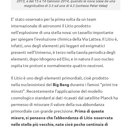
2013, e del 13 e 14 Gennaio 2014, quando la nova scese da una
magnitudine di 3.3 ad una di 4.5 (cortesia Peter Velez)
E’ stato osservato per la prima volta da un team
internazionale di astronomi il Litio prodotto
nell’esplosione di una stella nova: un tassello importante
per spiegare l’evoluzione chimica della Via Lattea. Il Litio è,
infatti, uno degli elementi più leggeri ed enigmatici
presenti nell’Universo, è terzo nella tavola periodica degli
elementi, dopo Idrogeno ed Elio, e in natura il suo nucleo
ospita tre protoni e normalmente quattro neutroni.
Il Litio è uno degli elementi primordiali, cioè prodotto
nella nucleosintesi del
Big Bang
durante i famosi “primi tre
minuti”. Recentemente l’applicazione del modello
cosmologico standard ai dati ricavati dal satellite Planck ha
permesso di misurare il valore della sua abbondanza
primordiale con grande precisione.
Prima di queste
misure, si pensava che l’abbondanza di Litio osservata
nelle stelle più vecchie, nate cioè poche centinaia di