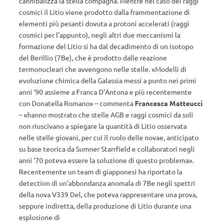
cannibalizza la stella compagna. Mentre nel caso dei raggi
cosmici il Litio viene prodotto dalla frammentazione di
elementi più pesanti dovuta a protoni accelerati (raggi
cosmici per l’appunto), negli altri due meccanismi la
formazione del Litio si ha dal decadimento di un isotopo
del Berillio (7Be), che è prodotto dalle reazione
termonucleari che avvengono nelle stelle. «Modelli di
evoluzione chimica della Galassia messi a punto nei primi
anni ‘90 assieme a Franca D’Antona e più recentemente
con Donatella Romano» – commenta
Francesca Matteucci
– «hanno mostrato che stelle AGB e raggi cosmici da soli
non riuscivano a spiegare la quantità di Litio osservata
nelle stelle giovani, per cui il ruolo delle novae, anticipato
su base teorica da Sumner Starrfield e collaboratori negli
anni ’70 poteva essere la soluzione di questo problema».
Recentemente un team di giapponesi ha riportato la
detection di un’abbondanza anomala di 7Be negli spettri
della nova V339 Del, che poteva rappresentare una prova,
seppure indiretta, della produzione di Litio durante una
esplosione di