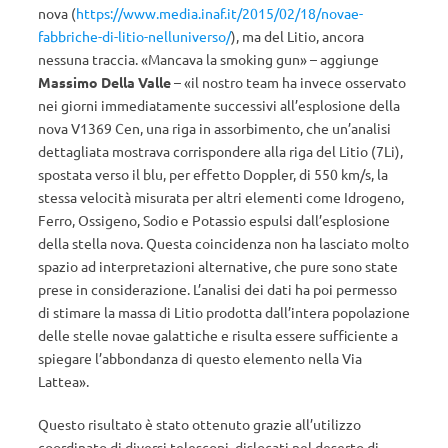
nova (
https://www.media.inaf.it/2015/02/18/novae-
fabbriche-di-litio-nelluniverso/
), ma del Litio, ancora
nessuna traccia. «Mancava la smoking gun» – aggiunge
Massimo Della Valle
– «il nostro team ha invece osservato
nei giorni immediatamente successivi all’esplosione della
nova V1369 Cen, una riga in assorbimento, che un’analisi
dettagliata mostrava corrispondere alla riga del Litio (7Li),
spostata verso il blu, per effetto Doppler, di 550 km/s, la
stessa velocità misurata per altri elementi come Idrogeno,
Ferro, Ossigeno, Sodio e Potassio espulsi dall’esplosione
della stella nova. Questa coincidenza non ha lasciato molto
spazio ad interpretazioni alternative, che pure sono state
prese in considerazione. L’analisi dei dati ha poi permesso
di stimare la massa di Litio prodotta dall’intera popolazione
delle stelle novae galattiche e risulta essere sufficiente a
spiegare l’abbondanza di questo elemento nella Via
Lattea».
Questo risultato è stato ottenuto grazie all’utilizzo
coordinato di diversi telescopi, dislocati nel deserto di