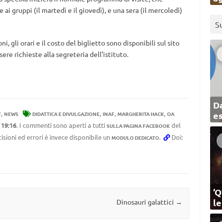
i gruppi (il martedì e il giovedì), e una sera (il mercoledì)
S
, gli orari e il costo del biglietto sono disponibili sul sito
re richieste alla segreteria dell’istituto.
Da
,
,
,
,
e
F
NEWS
DIDATTICA E DIVULGAZIONE
INAF
MARGHERITA HACK
OA
e
19:16
. I commenti sono aperti a tutti
del
SULLA PAGINA FACEBOOK
cisioni ed errori è invece disponibile un
.
Doi:
MODULO DEDICATO
‘Q
l
Dinosauri galattici
→