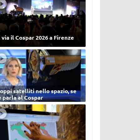
 via il Cospar 2026 a Firenze
oppi satelliti nello spazio, se
 parla al Cospar