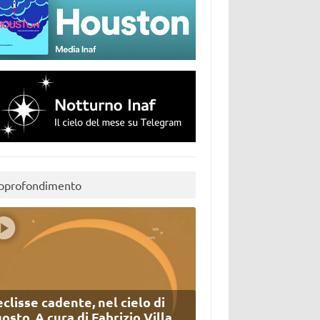
pprofondimento
eclisse cadente, nel cielo di
osto. A cura di Fabrizio Villa