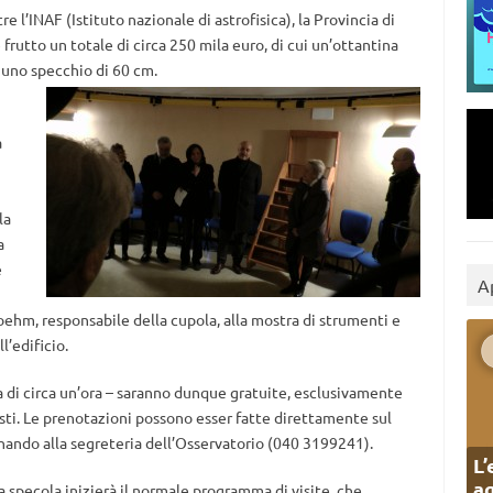
re l’INAF (Istituto nazionale di astrofisica), la Provincia di
 frutto un totale di circa 250 mila euro, di cui un’ottantina
n uno specchio di 60 cm.
à
la
a
e
A
oehm, responsabile della cupola, alla mostra di strumenti e
l’edificio.
ta di circa un’ora – saranno dunque gratuite, esclusivamente
ti. Le prenotazioni possono esser fatte direttamente sul
fonando alla segreteria dell’Osservatorio (040 3199241).
L’
ag
a specola inizierà il normale programma di visite, che