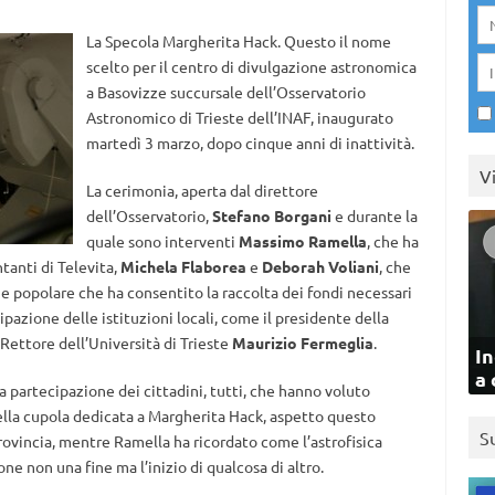
La Specola Margherita Hack. Questo il nome
scelto per il centro di divulgazione astronomica
a Basovizze succursale dell’Osservatorio
Astronomico di Trieste dell’INAF, inaugurato
martedì 3 marzo, dopo cinque anni di inattività.
V
La cerimonia, aperta dal direttore
dell’Osservatorio,
Stefano Borgani
e durante la
quale sono interventi
Massimo Ramella
, che ha
ntanti di Televita,
Michela Flaborea
e
Deborah Voliani
, che
ne popolare che ha consentito la raccolta dei fondi necessari
cipazione delle istituzioni locali, come il presidente della
 Rettore dell’Università di Trieste
Maurizio Fermeglia
.
In
a 
a partecipazione dei cittadini, tutti, che hanno voluto
ella cupola dedicata a Margherita Hack, aspetto questo
S
rovincia, mentre Ramella ha ricordato come l’astrofisica
ne non una fine ma l’inizio di qualcosa di altro.