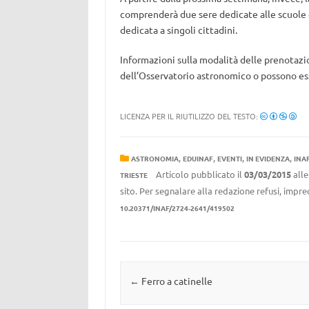
comprenderà due sere dedicate alle scuole e a
dedicata a singoli cittadini.
Informazioni sulla modalità delle prenotazioni
dell’Osservatorio astronomico o possono esse
LICENZA PER IL RIUTILIZZO DEL TESTO:
,
,
,
,
ASTRONOMIA
EDUINAF
EVENTI
IN EVIDENZA
INA
Articolo pubblicato il
03/03/2015
all
TRIESTE
sito. Per segnalare alla redazione refusi, impre
10.20371/INAF/2724-2641/419502
Navigazione articolo
←
Ferro a catinelle