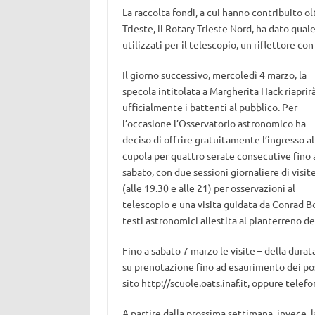
La raccolta fondi, a cui hanno contribuito olt
Trieste, il Rotary Trieste Nord, ha dato quale
utilizzati per il telescopio, un riflettore co
Il giorno successivo, mercoledì 4 marzo, la
specola intitolata a Margherita Hack riaprir
ufficialmente i battenti al pubblico. Per
l’occasione l’Osservatorio astronomico ha
deciso di offrire gratuitamente l’ingresso al
cupola per quattro serate consecutive fino 
sabato, con due sessioni giornaliere di visit
(alle 19.30 e alle 21) per osservazioni al
telescopio e una visita guidata da Conrad B
testi astronomici allestita al pianterreno del
Fino a sabato 7 marzo le visite – della dura
su prenotazione fino ad esaurimento dei pos
sito http://scuole.oats.inaf.it, oppure tele
A partire dalla prossima settimana, invece, l