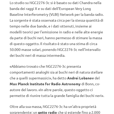
Lo studio su NGC2276-3c si è basato su dati Chandra nella
banda dei raggi X e su dati dell’European Very Long
Baseline Interferometry (VLBI) Network per la banda radio.
La sorgente è stata osservata circa per la stessa quantità di
tempo nelle due bande, e i dati ottenuti, insieme ai
modelli teorici per l’emissione in radio e nelle alte energie
da parte di buchi neri, hanno permesso di stimare la massa
di questo oggetto. Il risultato è stato una stima di circa
50.000 masse solari, ponendo NGC2276-3c nell’intervallo
dei buchi neri di massa intermedia.
«Abbiamo trovato che NGC2276-3c presenta
comportamenti analoghi sia ai buchi neri di natura stellare
che a quelli supermassici», ha detto
Andrei Lobanov
del
Max Planck Institute for Radio Astronomy
di Bonn, co-
autore del lavoro. «In altre parole, questo oggetto ci
permette di riunire tutta la grande famiglia dei buchi neri».
Oltre alla sua massa, NGC2276-3c ha un’altra proprietà
sorprendente: un
getto radio
che si estende fino a 2.000