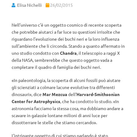
Elisa Nichelli
26/02/2015
Nell’universo c’è un oggetto cosmico di recente scoperta
che potrebbe aiutarci a far luce su questioni irrisolte che
riguardano l’evoluzione dei buchi neri e la loro influenza
sull’ambiente che li circonda. Stando a quanto affermato in
uno studio condotto con
Chandra
, il telescopio a raggi X
della NASA, sembrerebbe che questo oggetto vada a
completare il quadro di famiglia dei buchi neri.
«In paleontologia, la scoperta di alcuni fossili può aiutare
gli scienziati a colmare lacune evolutive tra differenti
dinosauri», dice
Mar Mezcua
dell’
Harvard-Smithsonian
Center for Astrophysics
, che ha condotto lo studio. «In
astronomia facciamo la stessa cosa, ma dobbiamo andare a
scavare in galassie lontane milioni di anni luce per
dissotterrare le stelle che stiamo cercando».
L’intrigante oggetto di cui stiamo parlando è stato