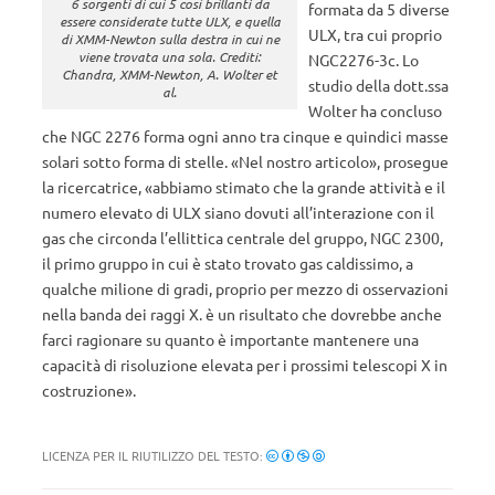
6 sorgenti di cui 5 così brillanti da
formata da 5 diverse
essere considerate tutte ULX, e quella
ULX, tra cui proprio
di XMM-Newton sulla destra in cui ne
viene trovata una sola. Crediti:
NGC2276-3c. Lo
Chandra, XMM-Newton, A. Wolter et
studio della dott.ssa
al.
Wolter ha concluso
che NGC 2276 forma ogni anno tra cinque e quindici masse
solari sotto forma di stelle. «Nel nostro articolo», prosegue
la ricercatrice, «abbiamo stimato che la grande attività e il
numero elevato di ULX siano dovuti all’interazione con il
gas che circonda l’ellittica centrale del gruppo, NGC 2300,
il primo gruppo in cui è stato trovato gas caldissimo, a
qualche milione di gradi, proprio per mezzo di osservazioni
nella banda dei raggi X. è un risultato che dovrebbe anche
farci ragionare su quanto è importante mantenere una
capacità di risoluzione elevata per i prossimi telescopi X in
costruzione».
LICENZA PER IL RIUTILIZZO DEL TESTO: