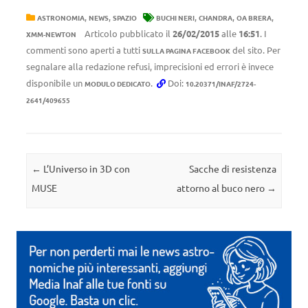
,
,
,
,
,
ASTRONOMIA
NEWS
SPAZIO
BUCHI NERI
CHANDRA
OA BRERA
Articolo pubblicato il
26/02/2015
alle
16:51
. I
XMM-NEWTON
commenti sono aperti a tutti
del sito. Per
SULLA PAGINA FACEBOOK
segnalare alla redazione refusi, imprecisioni ed errori è invece
disponibile un
.
Doi:
MODULO DEDICATO
10.20371/INAF/2724-
2641/409655
Navigazione articolo
←
L’Universo in 3D con
Sacche di resistenza
MUSE
attorno al buco nero
→