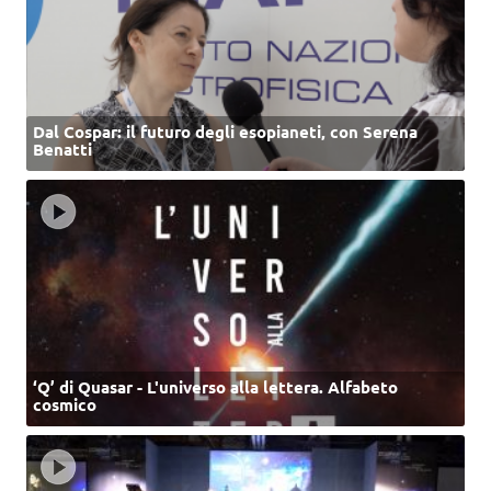
Dal Cospar: il futuro degli esopianeti, con Serena
Benatti
‘Q’ di Quasar - L'universo alla lettera. Alfabeto
cosmico