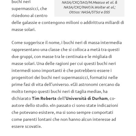
buchi neri
NASA/CXC/SAO/M.Mezcua et al. &
NASA/CXC/INAF/A.Wolter et al.;
supermassicci, che
Ottico: NASA/STScI e DSS
risiedono al centro
delle galassie e contengono milioni o addirittura miliardi di
masse solari.
Come suggerisce il nome, i buchi neri di massa intermedia
rappresentano una classe che si colloca a metà tra questi
due gruppi, con masse tra le centinaia e le migliaia di
masse solari. Una delle ragioni per cui questi buchi neri
intermedi sono importanti è che potrebbero essere i
progenitori dei buchi neri supermassicci, formatisi nelle
prime fasi di vita dell’universo. «Gli astronomi cercano da
molto tempo questi buchi neri di taglia media», ha
dichiarato
Tim Roberts
dell’
Università di Durham
, co-
autore dello studio. «In passato ci sono state indicazioni
che potevano esistere, ma si sono sempre comportati
come parenti lontani che non hanno alcun interesse ad
essere scovati».