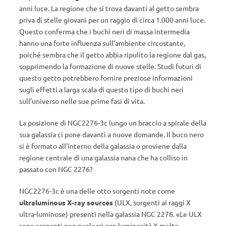
anni luce. La regione che si trova davanti al getto sembra
priva di stelle giovani per un raggio di circa 1.000 anni luce.
Questo conferma che i buchi neri di massa intermedia
hanno una forte influenza sull’ambiente circostante,
poiché sembra che il getto abbia ripulito la regione dal gas,
sopprimendo la formazione di nuove stelle. Studi futuri di
questo getto potrebbero fornire preziose informazioni
sugli effetti a larga scala di questo tipo di buchi neri
sull’universo nelle sue prime fasi di vita.
La posizione di NGC2276-3c lungo un braccio a spirale della
sua galassia ci pone davanti a nuove domande. Il buco nero
si è formato all’interno della galassia o proviene dalla
regione centrale di una galassia nana che ha colliso in
passato con NGC 2276?
NGC2276-3c è una delle otto sorgenti note come
ultraluminous X-ray sources
(ULX, sorgenti ai raggi X
ultra-luminose) presenti nella galassia NGC 2276. «Le ULX
sono sorgenti non nucleari con luminosità X molto