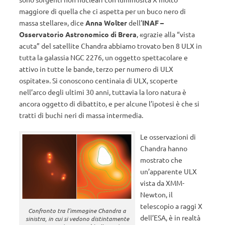
maggiore di quella che ci aspetta per un buco nero di
massa stellare», dice
Anna Wolter
dell’
INAF –
Osservatorio Astronomico di Brera
, «grazie alla “vista
acuta” del satellite Chandra abbiamo trovato ben 8 ULX in
tutta la galassia NGC 2276, un oggetto spettacolare e
attivo in tutte le bande, terzo per numero di ULX
ospitate». Si conoscono centinaia di ULX, scoperte
nell’arco degli ultimi 30 anni, tuttavia la loro natura è
ancora oggetto di dibattito, e per alcune l’ipotesi è che si
tratti di buchi neri di massa intermedia.
Le osservazioni di
Chandra hanno
mostrato che
un’apparente ULX
vista da XMM-
Newton, il
telescopio a raggi X
Confronto tra l’immagine Chandra a
dell’ESA, è in realtà
sinistra, in cui si vedono distintamente