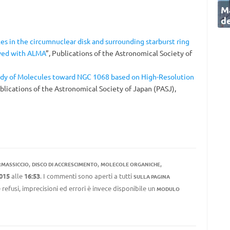
Ma
de
es in the circumnuclear disk and surrounding starburst ring
rved with ALMA
”, Publications of the Astronomical Society of
tudy of Molecules toward NGC 1068 based on High-Resolution
ublications of the Astronomical Society of Japan (PASJ),
,
,
,
RMASSICCIO
DISCO DI ACCRESCIMENTO
MOLECOLE ORGANICHE
015
alle
16:53
. I commenti sono aperti a tutti
SULLA PAGINA
 refusi, imprecisioni ed errori è invece disponibile un
MODULO