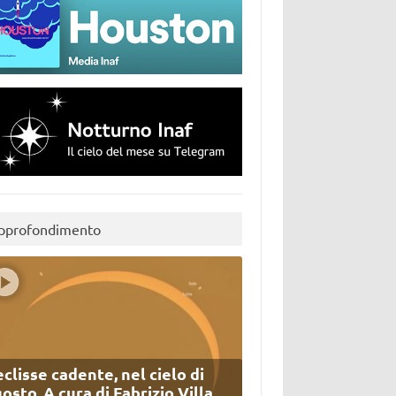
pprofondimento
eclisse cadente, nel cielo di
osto. A cura di Fabrizio Villa