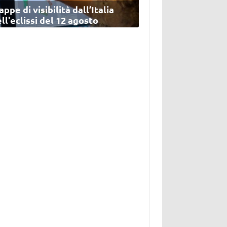
ppe di visibilità dall’Italia
ll'eclissi del 12 agosto