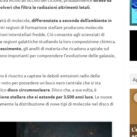
ativa vicino all’occhio del ciclone, probabilmente
difese da
veri che filtra le radiazioni altrimenti letali
.
ietà di molecole,
differenziate a seconda dell’ambiente in
enti regioni di formazione stellare producono molecole
gioni interstellari fredde. Ciò consente agli scienziati di
ne regioni galattiche studiando la loro composizione chimica.
crescimento
, gli anelli di materia che ricadono a spirale sul
sono importanti per comprendere l’evoluzione delle galassie,
o è riuscito a captare le deboli emissioni radio delle
A
 noto per possedere un buco nero centrale che si sta
lico
disco circumnucleare
. Disco che, a sua volta, è
ione stellare che si estende per 3.500 anni luce
. Le nuove
ente la distribuzione di nove tipi di molecole nel disco di
L’
ag