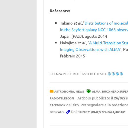
Referenze:
Takano
et al.
,“
Distributions of molecul
in the Seyfert galaxy NGC 1068 obse
Japan (PASJ), agosto 2014
Nakajima
et al.,
“
A Multi-Transition S
Imaging Observations with ALMA
”, P
febbraio 2015
LICENZA PER IL RIUTILIZZO DEL TESTO:
,
,
ASTRONOMIA
NEWS
ALMA
BUCO NERO SUPE
Articolo pubblicato il
26/02/2
RADIOTELESCOPI
del sito. Per segnalare alla redazione
FACEBOOK
.
Doi:
DEDICATO
10.20371/INAF/2724-2641/409401