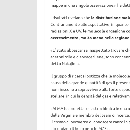
mappe in una singola osservazione», ha det
I risultati rivelano che
la distribuzione mol
Contrariamente alle aspettative, in quanto 
radiazioni X e UV,
le molecole organiche co
accrescimento, molto meno nella regione 
«E’ stato abbastanza inaspettato trovare 
acetonitrile e cianoacetilene
,
sono concentr
detto Nakajima.
Il gruppo di ricerca ipotizza che le moleco
causa della grande quantità di gas lì presen
non riescono a sopravvivere alla forte espos
stellare, in cui la densità del gas è relativa
«ALMA ha proiettato l’astrochimica in una n
della Virginia e membro del team di ricerca.
il cosmo ci permette di conoscere tanto in 
circondano il buco nero in M77».