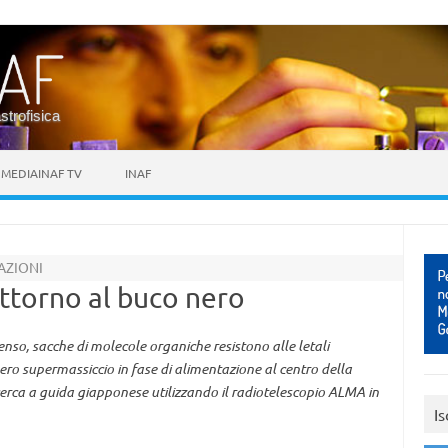
astrofisica
MEDIAINAF TV
INAF
AZIONI
attorno al buco nero
enso, sacche di molecole organiche resistono alle letali
ero supermassiccio in fase di alimentazione al centro della
cerca a guida giapponese utilizzando il radiotelescopio ALMA in
Is