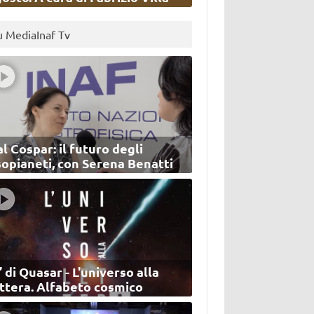
u MediaInaf Tv
l Cospar: il futuro degli
sopianeti, con Serena Benatti
’ di Quasar - L'universo alla
ettera. Alfabeto cosmico