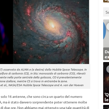
S
Da
e
7) osservata da ALMA e (a destra) dallo Hubble Space Telescope. In
lfuro di carbonio (CS), in blu: monossido di carbonio (CO), rilevati
nte nella parte centrale della galassia, CO è prevalentemente
ione stellare, mentre CS si trova in entrambe le zone.
t al., NASA/ESA Hubble Space Telescope and A. van der Hoeven
‘Q
 solo 16 antenne, che sono circa un quarto del numero
l
A, ma è stato davvero sorprendente poter ottenere molte
di due ore. Non abbiamo mai ottenuto una tale quantità di