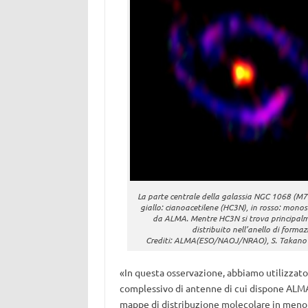
La parte centrale della galassia NGC 1068 (M7
giallo: cianoacetilene (HC3N), in rosso: monoso
da ALMA. Mentre HC3N si trova principalme
distribuito nell’anello di formaz
Crediti: ALMA(ESO/NAOJ/NRAO), S. Takano e
«In questa osservazione, abbiamo utilizzato
complessivo di antenne di cui dispone ALM
mappe di distribuzione molecolare in meno 