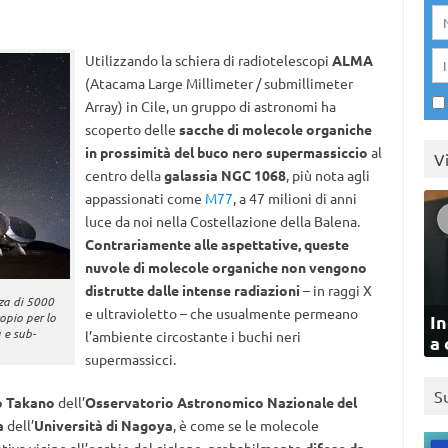
Utilizzando la schiera di radiotelescopi
ALMA
(Atacama Large Millimeter / submillimeter
Array) in Cile, un gruppo di astronomi ha
scoperto delle
sacche di molecole organiche
in prossimità del buco nero supermassiccio
al
V
centro della
galassia NGC 1068
, più nota agli
appassionati come
M77
, a 47 milioni di anni
luce da noi nella Costellazione della Balena.
Contrariamente alle aspettative, queste
nuvole di molecole organiche non vengono
distrutte dalle intense radiazioni
– in raggi X
zza di 5000
e ultravioletto – che usualmente permeano
opio per lo
In
 e sub-
l’ambiente circostante i buchi neri
a 
supermassicci.
S
o Takano
dell’
Osservatorio Astronomico Nazionale del
a
dell’
Università di Nagoya
, è come se le molecole