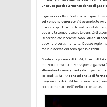
organiche si trovassero in zone di calma rel
un scudo particolarmente denso di gas e pol
Il gas interstellare contiene una grande var
cui vengono generate
. Ad esempio, le rov
diverse rispetto a quelle rintracciabili in re
dedurre la temperatura e la densità di alcu
Di particolare interesse sono i
dischi di ac
buco nero per alimentarlo. Queste regioni 
ma le osservazioni sono spesso difficili.
Grazie alla potenza di ALMA, il team di Takan
molecole presenti in M77. Questa galassia è
alimentando voracemente da un pantagrue
circondata da una
zona ad anello di formaz
osservazioni di ALMA hanno mostrato chiaram
accrescimento e nell’anello circostante.