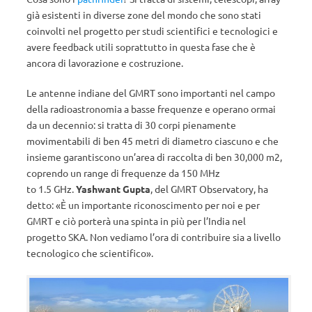
già esistenti in diverse zone del mondo che sono stati
coinvolti nel progetto per studi scientifici e tecnologici e
avere feedback utili soprattutto in questa fase che è
ancora di lavorazione e costruzione.
Le antenne indiane del GMRT sono importanti nel campo
della radioastronomia a basse frequenze e operano ormai
da un decennio: si tratta di 30 corpi pienamente
movimentabili di ben 45 metri di diametro ciascuno e che
insieme garantiscono un’area di raccolta di ben 30,000 m2,
coprendo un range di frequenze da 150 MHz
to 1.5 GHz.
Yashwant Gupta
, del GMRT Observatory, ha
detto: «È un importante riconoscimento per noi e per
GMRT e ciò porterà una spinta in più per l’India nel
progetto SKA. Non vediamo l’ora di contribuire sia a livello
tecnologico che scientifico».