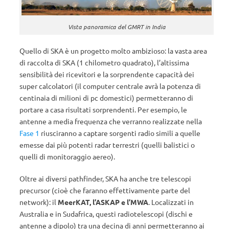
Vista panoramica del GMRT in India
Quello di SKA è un progetto molto ambizioso: la vasta area
di raccolta di SKA (1 chilometro quadrato), l’altissima
sensibilità dei ricevitori e la sorprendente capacità dei
super calcolatori (il computer centrale avrà la potenza di
centinaia di milioni di pc domestici) permetteranno di
portare a casa risultati sorprendenti. Per esempio, le
antenne a media frequenza che verranno realizzate nella
Fase 1
riusciranno a captare sorgenti radio simili a quelle
emesse dai più potenti radar terrestri (quelli balistici o
quelli di monitoraggio aereo).
Oltre ai diversi pathfinder, SKA ha anche tre telescopi
precursor (cioè che faranno effettivamente parte del
network): il
MeerKAT, l’ASKAP e l’MWA
. Localizzati in
Australia e in Sudafrica, questi radiotelescopi (dischi e
antenne a dipolo) tra una decina di anni permetteranno ai