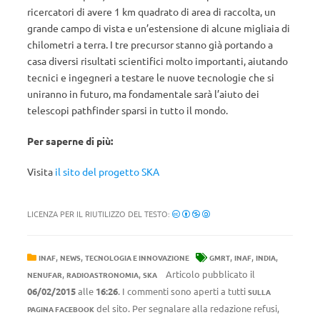
ricercatori di avere 1 km quadrato di area di raccolta, un
grande campo di vista e un’estensione di alcune migliaia di
chilometri a terra. I tre precursor stanno già portando a
casa diversi risultati scientifici molto importanti, aiutando
tecnici e ingegneri a testare le nuove tecnologie che si
uniranno in futuro, ma fondamentale sarà l’aiuto dei
telescopi pathfinder sparsi in tutto il mondo.
Per saperne di più:
Visita
il sito del progetto SKA
LICENZA PER IL RIUTILIZZO DEL TESTO:
,
,
,
,
,
INAF
NEWS
TECNOLOGIA E INNOVAZIONE
GMRT
INAF
INDIA
,
,
Articolo pubblicato il
NENUFAR
RADIOASTRONOMIA
SKA
06/02/2015
alle
16:26
. I commenti sono aperti a tutti
SULLA
del sito. Per segnalare alla redazione refusi,
PAGINA FACEBOOK