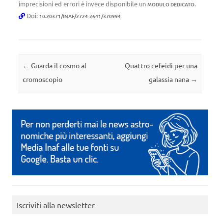
imprecisioni ed errori è invece disponibile un
.
MODULO DEDICATO
Doi:
10.20371/INAF/2724-2641/370994
Navigazione articolo
←
Guarda il cosmo al
Quattro cefeidi per una
cromoscopio
galassia nana
→
Iscriviti alla newsletter