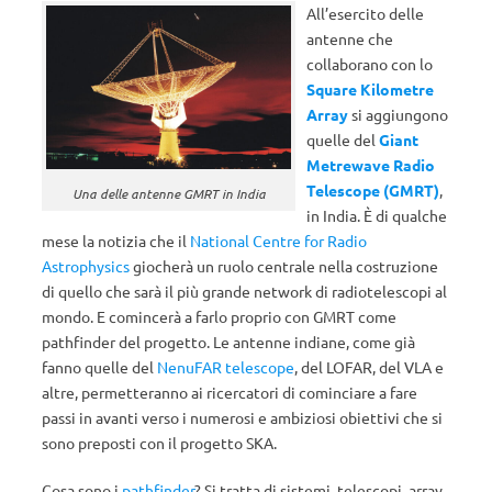
All’esercito delle
antenne che
collaborano con lo
Square Kilometre
Array
si aggiungono
quelle del
Giant
Metrewave Radio
Telescope (GMRT)
,
Una delle antenne GMRT in India
in India. È di qualche
mese la notizia che il
National Centre for Radio
Astrophysics
giocherà un ruolo centrale nella costruzione
di quello che sarà il più grande network di radiotelescopi al
mondo. E comincerà a farlo proprio con GMRT come
pathfinder del progetto. Le antenne indiane, come già
fanno quelle del
NenuFAR telescope
, del LOFAR, del VLA e
altre, permetteranno ai ricercatori di cominciare a fare
passi in avanti verso i numerosi e ambiziosi obiettivi che si
sono preposti con il progetto SKA.
Cosa sono i
pathfinder
? Si tratta di sistemi, telescopi, array