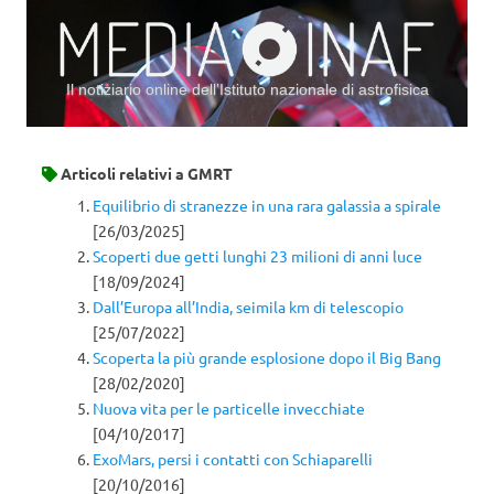
Il notiziario online dell’Istituto nazionale di astrofisica
Vai al contenuto
Articoli relativi a
GMRT
Equilibrio di stranezze in una rara galassia a spirale
[26/03/2025]
Scoperti due getti lunghi 23 milioni di anni luce
[18/09/2024]
Dall’Europa all’India, seimila km di telescopio
[25/07/2022]
Scoperta la più grande esplosione dopo il Big Bang
[28/02/2020]
Nuova vita per le particelle invecchiate
[04/10/2017]
ExoMars, persi i contatti con Schiaparelli
[20/10/2016]