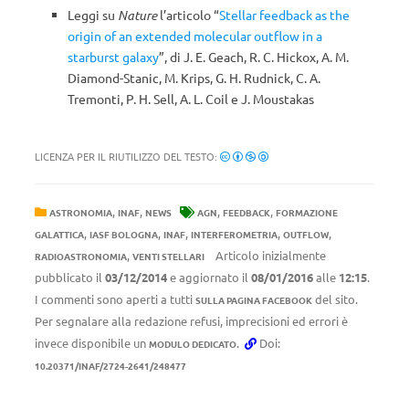
Leggi su
Nature
l’articolo “
Stellar feedback as the
origin of an extended molecular outflow in a
starburst galaxy
”, di J. E. Geach, R. C. Hickox, A. M.
Diamond-Stanic, M. Krips, G. H. Rudnick, C. A.
Tremonti, P. H. Sell, A. L. Coil e J. Moustakas
LICENZA PER IL RIUTILIZZO DEL TESTO:
,
,
,
,
ASTRONOMIA
INAF
NEWS
AGN
FEEDBACK
FORMAZIONE
,
,
,
,
,
GALATTICA
IASF BOLOGNA
INAF
INTERFEROMETRIA
OUTFLOW
,
Articolo inizialmente
RADIOASTRONOMIA
VENTI STELLARI
pubblicato il
03/12/2014
e aggiornato il
08/01/2016
alle
12:15
.
I commenti sono aperti a tutti
del sito.
SULLA PAGINA FACEBOOK
Per segnalare alla redazione refusi, imprecisioni ed errori è
invece disponibile un
.
Doi:
MODULO DEDICATO
10.20371/INAF/2724-2641/248477