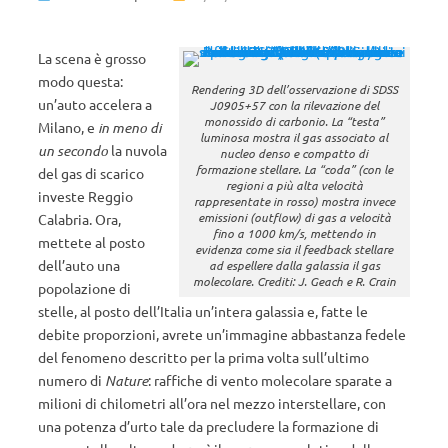
La scena è grosso
modo questa:
Rendering 3D dell’osservazione di SDSS
un’auto accelera a
J0905+57 con la rilevazione del
monossido di carbonio. La “testa”
Milano, e
in meno di
luminosa mostra il gas associato al
un secondo
la nuvola
nucleo denso e compatto di
formazione stellare. La “coda” (con le
del gas di scarico
regioni a più alta velocità
investe Reggio
rappresentate in rosso) mostra invece
emissioni (outflow) di gas a velocità
Calabria. Ora,
fino a 1000 km/s, mettendo in
mettete al posto
evidenza come sia il feedback stellare
dell’auto una
ad espellere dalla galassia il gas
molecolare. Crediti: J. Geach e R. Crain
popolazione di
stelle, al posto dell’Italia un’intera galassia e, fatte le
debite proporzioni, avrete un’immagine abbastanza fedele
del fenomeno descritto per la prima volta sull’ultimo
numero di
Nature
: raffiche di vento molecolare sparate a
milioni di chilometri all’ora nel mezzo interstellare, con
una potenza d’urto tale da precludere la formazione di