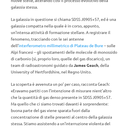
nuove stelle, alterando così il processo evolutivo della
galassia stessa.
La galassia in questione si chiama SDSS J0905+57, ed è una
galassia compatta nella quale è in corso, appunto,
un’intensa attività di formazione stellare. A registrare il
fenomeno, tracciando con le sei antenne
dell’
interferometro millimetrico di Plateau de Bure
– sulle
Alpi francesi – gli spostamenti delle molecole di monossido
di carbonio (sì, proprio loro, quelle del gas discarico), un
team di radioastronomi guidato da
James Geach
, della
University of Hertfordshire, nel Regno Unito.
La scoperta è avvenuta un po’ per caso, racconta Geach:
«Eravamo partiti con l’intenzione di misurare nient’altro
che la quantità di gas denso presente in SDSS J0905+57.
Ma quello che ci siamo trovati davanti è sorprendente:
buona parte del gas viene sparata fuori dalla
concentrazione di stelle presenti al centro della galassia
stessa. Stiamo assistendo a un’interruzione violenta del