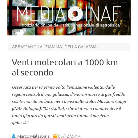
Il notiziario online dell’Istituto nazionale di astrofisica
Vai al contenuto
ABBASSANO LA “FIAMMA” DELLA GALASSIA
Venti molecolari a 1000 km
al secondo
Osservata per la prima volta l’emissione violenta, dalle
regioni centrali d’una galassia, d’enormi masse di gas freddo
spinte non da un buco nero bensì dalle stelle. Massimo Cappi
(INAF Bologna): “Un risultato che aiuterà a comprendere il
ruolo giocato da questi venti nella formazione delle
galassie”
Marco Malaspina
03/12/2014