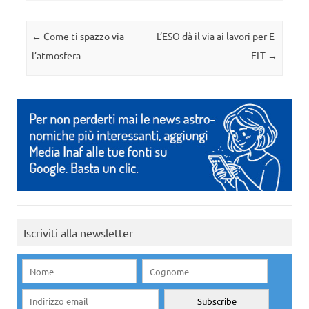
Navigazione articolo
←
Come ti spazzo via
L’ESO dà il via ai lavori per E-
l’atmosfera
ELT
→
Iscriviti alla newsletter