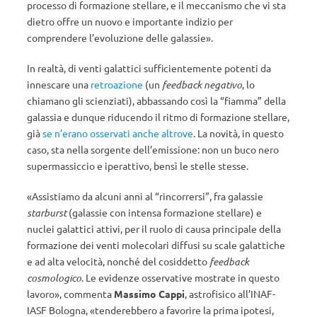
processo di formazione stellare, e il meccanismo che vi sta
dietro offre un nuovo e importante indizio per
comprendere l’evoluzione delle galassie».
In realtà, di venti galattici sufficientemente potenti da
innescare una
retroazione
(un
feedback negativo
, lo
chiamano gli scienziati), abbassando così la “fiamma” della
galassia e dunque riducendo il ritmo di formazione stellare,
già
se n’erano osservati anche altrove
. La novità, in questo
caso, sta nella sorgente dell’emissione: non un buco nero
supermassiccio e iperattivo, bensì le stelle stesse.
«Assistiamo da alcuni anni al “rincorrersi”, fra galassie
starburst
(galassie con intensa formazione stellare) e
nuclei galattici attivi, per il ruolo di causa principale della
formazione dei venti molecolari diffusi su scale galattiche
e ad alta velocità, nonché del cosiddetto
feedback
cosmologico
. Le evidenze osservative mostrate in questo
lavoro», commenta
Massimo Cappi
, astrofisico all’INAF-
IASF Bologna, «tenderebbero a favorire la prima ipotesi,