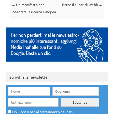
Navigazione articolo
←
Un manifesto per
Batte il cuore di Webb
→
integrare la ricerca europea
Iscriviti alla newsletter
Do il consenso al trattamento dei dati