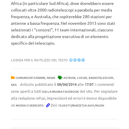
Africa (in particolare Sud Africa), dove dovrebbero essere
collocati oltre 2000 radiotelescopi a parabola per media
frequenza, e Australia, che ospiterebbe 280 stazioni per
antenne a bassa frequenza. Nel novembre 2013 sono stati
selezionati i “consorzi”, 11 team internazionali, ciascuno
dedicato alla progettazione esecutiva di un elemento
specifico del telescopio.
LICENZA PER IL RIUTILIZZO DEL TESTO:
,
,
,
,
COMUNICATI STAMPA
NEWS
ASTRON
LOFAR
RADIOTELESCOPI
Articolo pubblicato il
09/04/2014
alle
17:07
. I commenti
SKA
sono aperti a tutti
del sito. Per segnalare
SULLA PAGINA FACEBOOK
alla redazione refusi, imprecisioni ed errori è invece disponibile
un
.
Doi:
MODULO DEDICATO
10.20371/INAF/2724-2641/46200