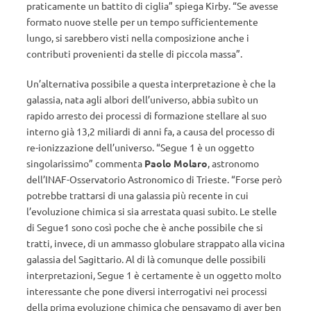
praticamente un battito di ciglia” spiega Kirby. “Se avesse
formato nuove stelle per un tempo sufficientemente
lungo, si sarebbero visti nella composizione anche i
contributi provenienti da stelle di piccola massa”.
Un’alternativa possibile a questa interpretazione è che la
galassia, nata agli albori dell’universo, abbia subìto un
rapido arresto dei processi di formazione stellare al suo
interno già 13,2 miliardi di anni fa, a causa del processo di
re-ionizzazione dell’universo. “Segue 1 è un oggetto
singolarissimo” commenta
Paolo Molaro
, astronomo
dell’INAF-Osservatorio Astronomico di Trieste. “Forse però
potrebbe trattarsi di una galassia più recente in cui
l’evoluzione chimica si sia arrestata quasi subito. Le stelle
di Segue1 sono così poche che è anche possibile che si
tratti, invece, di un ammasso globulare strappato alla vicina
galassia del Sagittario. Al di là comunque delle possibili
interpretazioni, Segue 1 è certamente è un oggetto molto
interessante che pone diversi interrogativi nei processi
della prima evoluzione chimica che pensavamo di aver ben