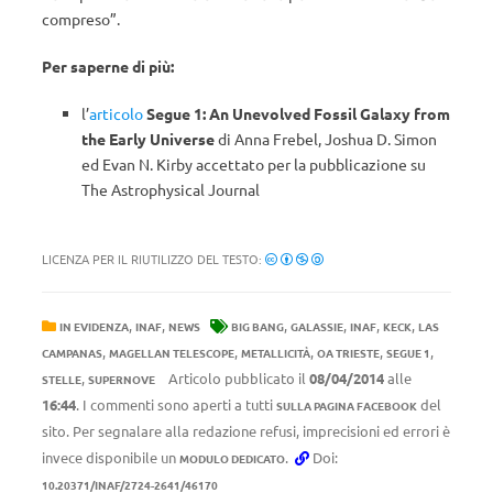
compreso”.
Per saperne di più:
l’
articolo
Segue 1: An Unevolved Fossil Galaxy from
the Early Universe
di Anna Frebel, Joshua D. Simon
ed Evan N. Kirby accettato per la pubblicazione su
The Astrophysical Journal
LICENZA PER IL RIUTILIZZO DEL TESTO:
,
,
,
,
,
,
IN EVIDENZA
INAF
NEWS
BIG BANG
GALASSIE
INAF
KECK
LAS
,
,
,
,
,
CAMPANAS
MAGELLAN TELESCOPE
METALLICITÀ
OA TRIESTE
SEGUE 1
,
Articolo pubblicato il
08/04/2014
alle
STELLE
SUPERNOVE
16:44
. I commenti sono aperti a tutti
del
SULLA PAGINA FACEBOOK
sito. Per segnalare alla redazione refusi, imprecisioni ed errori è
invece disponibile un
.
Doi:
MODULO DEDICATO
10.20371/INAF/2724-2641/46170