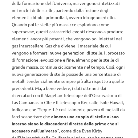
della formazione dell’Universo, ma vengono sintetizzati
nei nuclei delle stelle, partendo dalla fusione degli
elementi chimici primordiali, ovvero idrogeno ed elio.
Quando poi le stelle più massicce esplodono come
supernovae, questi catastrofici eventi riescono a produrre
elementi ancor più pesanti, che vengono poi iniettati nel
gas interstellare. Gas che diviene il materiale da cui
vengono a formarsi nuove generazioni di stelle. Il processo
di formazione, evoluzione e fine, almeno per le stelle di
grande massa, continua ciclicamente nel tempo. Così, ogni
nuova generazione di stelle possiede una percentuale di
metalli tendenzialmente sempre più alta rispetto a quelle
precedenti. Ma, a bene vedere, i dati ottenuti dai
ricercatori con il Magellan Telescope dell’Osservatorio di
Las Campanas in Cile e il telescopio Keck alle isole Hawaii,
indicano che “Segue 1 è così talmente povera di metalli da
farci sospettare che
almeno una coppia di stelle al suo
interno siano le discendenti dirette delle prime che si
accesero nell’universo
”, come dice Evan Kirby
dell’Università della California a Irvine, che ha partecipato