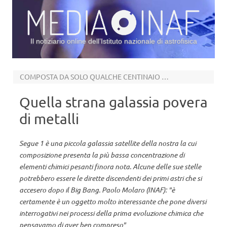
Il notiziario online dell’Istituto nazionale di astrofisica
Vai al contenuto
COMPOSTA DA SOLO QUALCHE CENTINAIO DI STELLE
Quella strana galassia povera
di metalli
Segue 1 è una piccola galassia satellite della nostra la cui
composizione presenta la più bassa concentrazione di
elementi chimici pesanti finora nota. Alcune delle sue stelle
potrebbero essere le dirette discendenti dei primi astri che si
accesero dopo il Big Bang. Paolo Molaro (INAF): "è
certamente è un oggetto molto interessante che pone diversi
interrogativi nei processi della prima evoluzione chimica che
pensavamo di aver ben compreso"