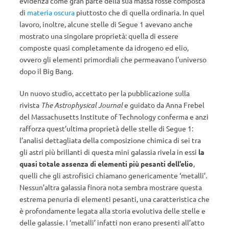
evidenza come gran parte della sua massa fosse composta
di
materia oscura
piuttosto che di quella ordinaria. In quel
lavoro, inoltre, alcune stelle di Segue 1 avevano anche
mostrato una singolare proprietà: quella di essere
composte quasi completamente da idrogeno ed elio,
ovvero gli elementi primordiali che permeavano l’universo
dopo il Big Bang.
Un nuovo studio, accettato per la pubblicazione sulla
rivista
The Astrophysical Journal
e guidato da Anna Frebel
del Massachusetts Institute of Technology conferma e anzi
rafforza quest’ultima proprietà delle stelle di Segue 1:
l’analisi dettagliata della composizione chimica di sei tra
gli astri più brillanti di questa mini galassia rivela in essi
la
quasi totale assenza di elementi più pesanti dell’elio
,
quelli che gli astrofisici chiamano genericamente ‘metalli’.
Nessun’altra galassia finora nota sembra mostrare questa
estrema penuria di elementi pesanti, una caratteristica che
è profondamente legata alla storia evolutiva delle stelle e
delle galassie. I ‘metalli’ infatti non erano presenti all’atto