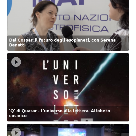
Dal Cospar: il futuro degli esopianeti, con Serena
Benatti
‘Q’ di Quasar - L'universo alla lettera. Alfabeto
cosmico