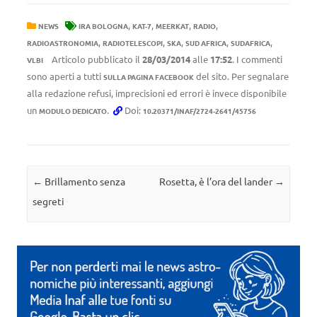
,
,
,
,
NEWS
IRA BOLOGNA
KAT-7
MEERKAT
RADIO
,
,
,
,
,
RADIOASTRONOMIA
RADIOTELESCOPI
SKA
SUD AFRICA
SUDAFRICA
Articolo pubblicato il
28/03/2014
alle
17:52
. I commenti
VLBI
sono aperti a tutti
del sito. Per segnalare
SULLA PAGINA FACEBOOK
alla redazione refusi, imprecisioni ed errori è invece disponibile
un
.
Doi:
MODULO DEDICATO
10.20371/INAF/2724-2641/45756
Navigazione articolo
←
Brillamento senza
Rosetta, è l’ora del lander
→
segreti