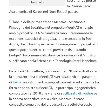
sotterraneo presso
Photowise
la Riserva Radio
Astronomica di Karoo, nel Nord Est del paese.
“Il lancio della prima antenna MeerKAT testimonia
l’impegno del Sudafrica nel progetto MeerKAT e nel più
ampio progetto SKA. Si caratterizzano ulteriormente le
eccellenti capacità di progettazione e tecniche in Sud
Africa, che ci hanno permesso di consegnare un progetto di
questa portata entro i tempi previsti e rispettando il
budget”, ha commentato durante la cerimonia il Ministro
sudafricano per la Scienza e la Tecnologia Derek Hanekom.
Pesante 42 tonnellate, con i suoi quasi 20 metri di altezza
la nuova antenna di MeerKAT svetta sulle vicine parabole
di
KAT-7
, uno strumento composto da sette antenne che ha
fatto da apripista a MeerKAT, un prototipo ingegneristico
completato nel 2010 che viene ora
utilizzato di routine
per
la ricerca scientifica. A sua volta, MeerKAT è stato
concepito come uno dei precursori del radiotelescopio