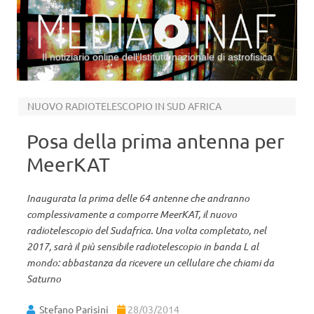
Il notiziario online dell’Istituto nazionale di astrofisica
Vai al contenuto
NUOVO RADIOTELESCOPIO IN SUD AFRICA
Posa della prima antenna per
MeerKAT
Inaugurata la prima delle 64 antenne che andranno
complessivamente a comporre MeerKAT, il nuovo
radiotelescopio del Sudafrica. Una volta completato, nel
2017, sarà il più sensibile radiotelescopio in banda L al
mondo: abbastanza da ricevere un cellulare che chiami da
Saturno
Stefano Parisini
28/03/2014