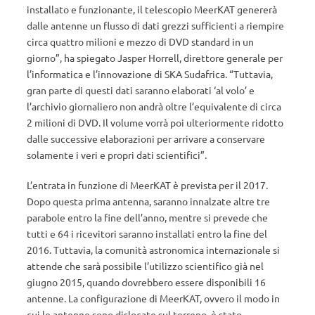
installato e funzionante, il telescopio MeerKAT genererà
dalle antenne un flusso di dati grezzi sufficienti a riempire
circa quattro milioni e mezzo di DVD standard in un
giorno”, ha spiegato Jasper Horrell, direttore generale per
l’informatica e l’innovazione di SKA Sudafrica. “Tuttavia,
gran parte di questi dati saranno elaborati ‘al volo’ e
l’archivio giornaliero non andrà oltre l’equivalente di circa
2 milioni di DVD. Il volume vorrà poi ulteriormente ridotto
dalle successive elaborazioni per arrivare a conservare
solamente i veri e propri dati scientifici”.
L’entrata in funzione di MeerKAT è prevista per il 2017.
Dopo questa prima antenna, saranno innalzate altre tre
parabole entro la fine dell’anno, mentre si prevede che
tutti e 64 i ricevitori saranno installati entro la fine del
2016. Tuttavia, la comunità astronomica internazionale si
attende che sarà possibile l’utilizzo scientifico già nel
giugno 2015, quando dovrebbero essere disponibili 16
antenne. La configurazione di MeerKAT, ovvero il modo in
cui le antenne sono dislocate sul terreno, è stato