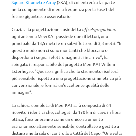
Square Kilometre Array
(SKA), di cui entrerà a far parte
nella componente di media frequenza per la Fase1 del
futuro gigantesco osservatorio.
Grazia alla progettazione cosiddetta
offset-gregoriana
,
ogni antenna MeerKAT possiede due riflettori, uno
principale da 13,5 metri e un sub-riflettore di 3,8 metri. “In
questo modo non ci sono montanti che bloccano o
disperdono i segnali elettromagnetici in arrivo”, ha
spiegato il responsabile del progetto MeerKAT Willem
Esterhuyse. “Questo significa che lo strumento risulterà
più sensibile rispetto a una progettazione simmetrica più
convenzionale, e fornirà un’eccellente qualità delle
immagini”.
La schiera completa di MeerKAT sarà composta di 64
ricevitori identici che, collegati da 170 km di cavo in fibra
ottica, funzioneranno come un unico strumento
astronomico altamente sensibile, controllato e gestito a
distanza nella sala di controllo a Città del Capo. “Una volta