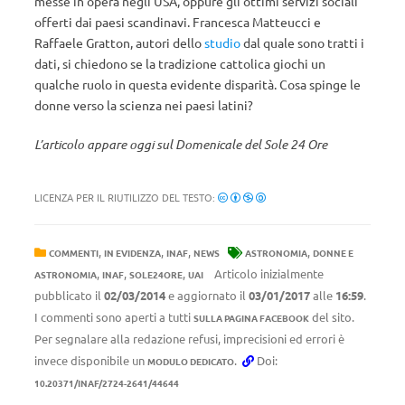
messe in opera negli USA, oppure gli ottimi servizi sociali
offerti dai paesi scandinavi. Francesca Matteucci e
Raffaele Gratton, autori dello
studio
dal quale sono tratti i
dati, si chiedono se la tradizione cattolica giochi un
qualche ruolo in questa evidente disparità. Cosa spinge le
donne verso la scienza nei paesi latini?
L’articolo appare oggi sul Domenicale del Sole 24 Ore
LICENZA PER IL RIUTILIZZO DEL TESTO:
,
,
,
,
COMMENTI
IN EVIDENZA
INAF
NEWS
ASTRONOMIA
DONNE E
,
,
,
Articolo inizialmente
ASTRONOMIA
INAF
SOLE24ORE
UAI
pubblicato il
02/03/2014
e aggiornato il
03/01/2017
alle
16:59
.
I commenti sono aperti a tutti
del sito.
SULLA PAGINA FACEBOOK
Per segnalare alla redazione refusi, imprecisioni ed errori è
invece disponibile un
.
Doi:
MODULO DEDICATO
10.20371/INAF/2724-2641/44644