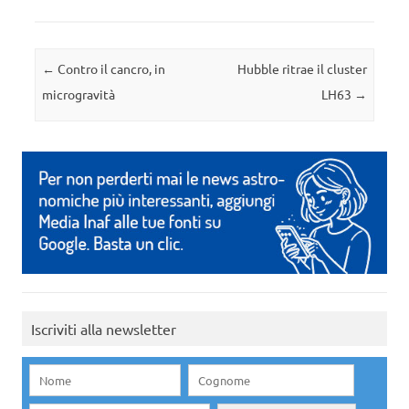
Navigazione articolo
←
Contro il cancro, in
Hubble ritrae il cluster
microgravità
LH63
→
Iscriviti alla newsletter