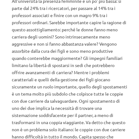
All’università la presenza femminile è un po’ più bassa: si
parte dal 24% tra i ricercatori, per passare al 14% tra i
professori associati e finire con un magro 9% tra i
professori ordinari. Sarebbe importante capire la ragione di
questo assottigliamento: perché le donne fanno meno
carriera degli uomini? Sono intrinsecamente meno
aggressive e non si fanno abbastanza valere? Vengono
assorbite dalla cura dei figli e sono meno produttive
quando conterebbe maggiormente? Gli impegni familiari
limitano la libertà di spostarsi in sedi che potrebbero
offrire avanzamenti di carriera? Mentre i problemi
caratteriali e quelli della gestione dei figli giocano
sicuramente un ruolo importante, quello degli spostamenti
è un tema molto più subdolo che colpisce tutte le coppie
con due carriere da salvaguardare. Ogni spostamento di
uno dei due implica la necessità di trovare una
sistemazione soddisfacente per il partner, a meno di
trasformarsi in una coppia viaggiante. Va detto che questo
non è un problema solo italiano: le coppie con due carriere
hanno difficoltà in tutto il mondo. Capita spesso che