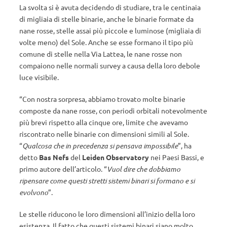
La svolta si è avuta decidendo di studiare, tra le centinaia
di migliaia di stelle binarie, anche le binarie formate da
nane rosse, stelle assai più piccole e luminose (migliaia di
volte meno) del Sole. Anche se esse formano il tipo più
comune di stelle nella Via Lattea, le nane rosse non
compaiono nelle normali survey a causa della loro debole
luce visibile.
“Con nostra sorpresa, abbiamo trovato molte binarie
composte da nane rosse, con periodi orbitali notevolmente
più brevi rispetto alla cinque ore, limite che avevamo
riscontrato nelle binarie con dimensioni simili al Sole.
“
Qualcosa che in precedenza si pensava impossibile
”, ha
detto
Bas Nefs
del
Leiden Observatory
nei Paesi Bassi, e
primo autore dell’articolo. “
Vuol dire che dobbiamo
ripensare come questi stretti sistemi binari si formano e si
evolvono
”.
Le stelle riducono le loro dimensioni all’inizio della loro
esistenza. Il fatto che questi sistemi binari siano molto