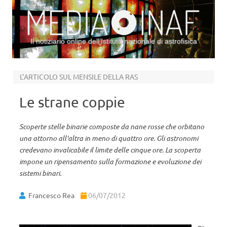
Il notiziario online dell’Istituto nazionale di astrofisica
Vai al contenuto
L’ARTICOLO SUL MENSILE DELLA RAS
Le strane coppie
Scoperte stelle binarie composte da nane rosse che orbitano
una attorno all'altra in meno di quattro ore. Gli astronomi
credevano invalicabile il limite delle cinque ore. La scoperta
impone un ripensamento sulla formazione e evoluzione dei
sistemi binari.
Francesco Rea
06/07/2012