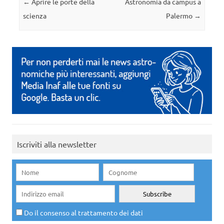
Navigazione articolo
←
Aprire le porte della
Astronomia da campus a
scienza
Palermo
→
Iscriviti alla newsletter
Do il consenso al trattamento dei dati