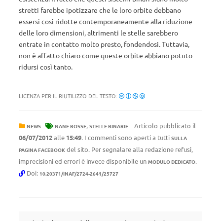
stretti farebbe ipotizzare che le loro orbite debbano
essersi così ridotte contemporaneamente alla riduzione
delle loro dimensioni, altrimenti le stelle sarebbero
entrate in contatto molto presto, fondendosi. Tuttavia,
non è affatto chiaro come queste orbite abbiano potuto
ridursi così tanto.
LICENZA PER IL RIUTILIZZO DEL TESTO:
,
Articolo pubblicato il
NEWS
NANE ROSSE
STELLE BINARIE
06/07/2012
alle
15:49
. I commenti sono aperti a tutti
SULLA
del sito. Per segnalare alla redazione refusi,
PAGINA FACEBOOK
imprecisioni ed errori è invece disponibile un
.
MODULO DEDICATO
Doi:
10.20371/INAF/2724-2641/25727