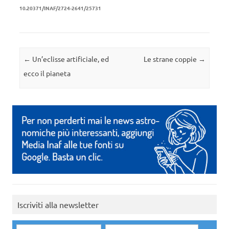
10.20371/INAF/2724-2641/25731
Navigazione articolo
←
Un’eclisse artificiale, ed
Le strane coppie
→
ecco il pianeta
Iscriviti alla newsletter