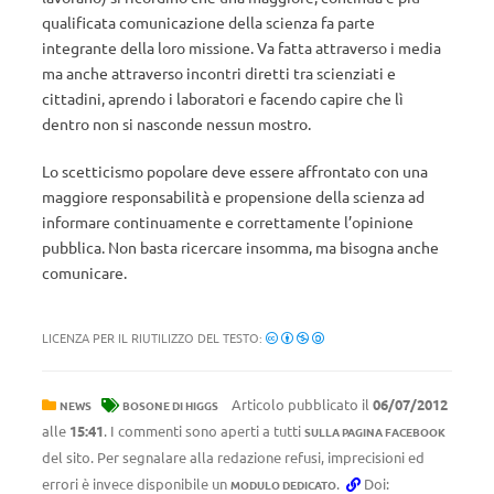
qualificata comunicazione della scienza fa parte
integrante della loro missione. Va fatta attraverso i media
ma anche attraverso incontri diretti tra scienziati e
cittadini, aprendo i laboratori e facendo capire che lì
dentro non si nasconde nessun mostro.
Lo scetticismo popolare deve essere affrontato con una
maggiore responsabilità e propensione della scienza ad
informare continuamente e correttamente l’opinione
pubblica. Non basta ricercare insomma, ma bisogna anche
comunicare.
LICENZA PER IL RIUTILIZZO DEL TESTO:
Articolo pubblicato il
06/07/2012
NEWS
BOSONE DI HIGGS
alle
15:41
. I commenti sono aperti a tutti
SULLA PAGINA FACEBOOK
del sito. Per segnalare alla redazione refusi, imprecisioni ed
errori è invece disponibile un
.
Doi:
MODULO DEDICATO