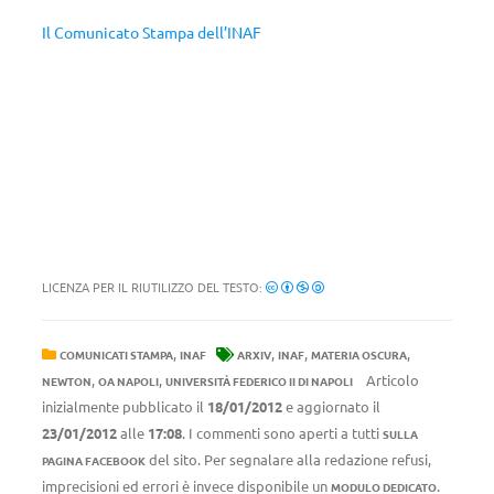
Il Comunicato Stampa dell’INAF
LICENZA PER IL RIUTILIZZO DEL TESTO:
,
,
,
,
COMUNICATI STAMPA
INAF
ARXIV
INAF
MATERIA OSCURA
,
,
Articolo
NEWTON
OA NAPOLI
UNIVERSITÀ FEDERICO II DI NAPOLI
inizialmente pubblicato il
18/01/2012
e aggiornato il
23/01/2012
alle
17:08
. I commenti sono aperti a tutti
SULLA
del sito. Per segnalare alla redazione refusi,
PAGINA FACEBOOK
imprecisioni ed errori è invece disponibile un
.
MODULO DEDICATO