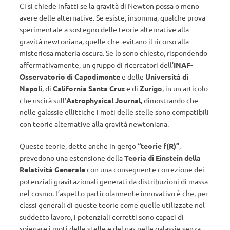
Ci si chiede infatti se la gravità di Newton possa o meno
avere delle alternative. Se esiste, insomma, qualche prova
sperimentale a sostegno delle teorie alternative alla
gravità newtoniana, quelle che evitano il ricorso alla
misteriosa materia oscura. Se lo sono chiesto, rispondendo
affermativamente, un gruppo di ricercatori dell’
INAF-
Osservatorio di Capodimonte
e delle
Università di
Napoli
, di
California Santa Cruz
e di
Zurigo
, in un articolo
che uscirà sull’
Astrophysical Journal
, dimostrando che
nelle galassie ellittiche i moti delle stelle sono compatibili
con teorie alternative alla gravità newtoniana.
Queste teorie, dette anche in gergo
“teorie f(R)”
,
prevedono una estensione della
Teoria di Einstein della
Relatività Generale
con una conseguente correzione dei
potenziali gravitazionali generati da distribuzioni di massa
nel cosmo. L’aspetto particolarmente innovativo è che, per
classi generali di queste teorie come quelle utilizzate nel
suddetto lavoro, i potenziali corretti sono capaci di
spiegare i moti delle stelle e del gas nelle galassie senza