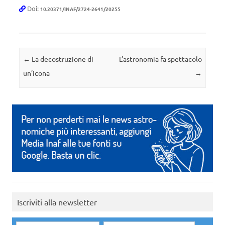
Doi:
10.20371/INAF/2724-2641/20255
Navigazione articolo
←
La decostruzione di
L’astronomia fa spettacolo
un’icona
→
Iscriviti alla newsletter