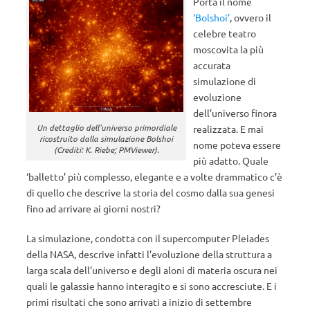
Porta il nome
‘Bolshoi’
, ovvero il
celebre teatro
moscovita la più
accurata
simulazione di
evoluzione
dell’universo finora
Un dettaglio dell'universo primordiale
realizzata. E mai
ricostruito dalla simulazione Bolshoi
nome poteva essere
(Crediti: K. Riebe; PMViewer).
più adatto. Quale
‘balletto’ più complesso, elegante e a volte drammatico c’è
di quello che descrive la storia del cosmo dalla sua genesi
fino ad arrivare ai giorni nostri?
La simulazione, condotta con il supercomputer Pleiades
della NASA, descrive infatti l’evoluzione della struttura a
larga scala dell’universo e degli aloni di materia oscura nei
quali le galassie hanno interagito e si sono accresciute. E i
primi risultati che sono arrivati a inizio di settembre