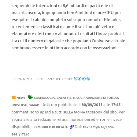
seguendo le interazioni di 8,6 miliardi di particelle di
materia oscura, impegnando ben 6 milioni di ore-CPU per
eseguire il calcolo completo sul supercomputer Pleiades,
recentemente classificato come il settimo più veloce
elaboratore elettronico al mondo. I risultati finora prodotti,
tra cui il numero di galassie che popolano l’universo attuale
sembrano essere in ottimo accordo con le osservazioni.
LICENZA PER IL RIUTILIZZO DEL TESTO:
,
,
,
,
NEWS
COSMOLOGIA
GALASSIE
NASA
RADIAZIONE DI FONDO
,
Articolo pubblicato il
30/09/2011
alle
17:45
. I
UNIVERSO
WMAP
commenti sono aperti a tutti
del sito. Per
SULLA PAGINA FACEBOOK
segnalare alla redazione refusi, imprecisioni ed errori è invece
disponibile un
.
Doi:
MODULO DEDICATO
10.20371/INAF/2724-
2641/17260