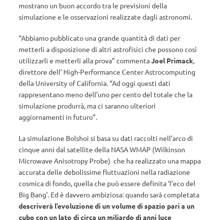
mostrano un buon accordo tra le previsioni della
simulazione e le osservazioni realizzate dagli astronomi.
“Abbiamo pubblicato una grande quantità di dati per
metterli a disposizione di altri astrofisici che possono così
utilizzarli e metterli alla prova” commenta
Joel Primack
,
direttore dell’ High-Performance Center Astrocomputing
della University of California. “Ad oggi questi dati
rappresentano meno dell’uno per cento del totale che la
simulazione produrrà, ma ci saranno ulteriori
aggiornamenti in futuro”.
La simulazione Bolshoi si basa su dati raccolti nell’arco di
cinque anni dal satellite della NASA WMAP (Wilkinson
Microwave Anisotropy Probe) che ha realizzato una mappa
accurata delle debolissime fluttuazioni nella radiazione
cosmica di fondo, quella che può essere definita ‘l’eco del
Big Bang’. Ed è davvero ambiziosa: quando sarà completata
descriverà l’evoluzione di un volume di spazio pari a un
cubo con un lato di circa un miliardo di anni luce