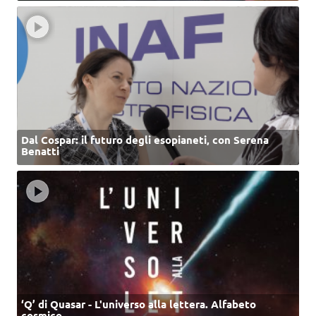
Dal Cospar: il futuro degli esopianeti, con Serena
Benatti
‘Q’ di Quasar - L'universo alla lettera. Alfabeto
cosmico