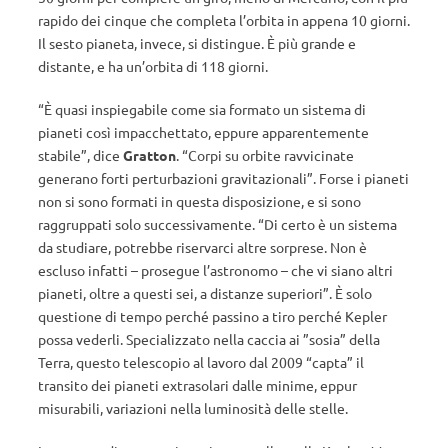
rapido dei cinque che completa l’orbita in appena 10 giorni.
Il sesto pianeta, invece, si distingue. È più grande e
distante, e ha un’orbita di 118 giorni.
“È quasi inspiegabile come sia formato un sistema di
pianeti così impacchettato, eppure apparentemente
stabile”, dice
Gratton
. “Corpi su orbite ravvicinate
generano forti perturbazioni gravitazionali”. Forse i pianeti
non si sono formati in questa disposizione, e si sono
raggruppati solo successivamente. “Di certo è un sistema
da studiare, potrebbe riservarci altre sorprese. Non è
escluso infatti – prosegue l’astronomo – che vi siano altri
pianeti, oltre a questi sei, a distanze superiori”. È solo
questione di tempo perché passino a tiro perché Kepler
possa vederli. Specializzato nella caccia ai ”sosia” della
Terra, questo telescopio al lavoro dal 2009 “capta” il
transito dei pianeti extrasolari dalle minime, eppur
misurabili, variazioni nella luminosità delle stelle.