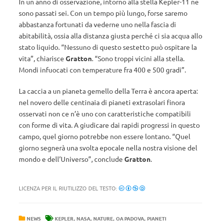
In un anno di osservazione, intorno alla stella Kepler-11 ne
sono passati sei. Con un tempo più lungo, forse saremo
abbastanza fortunati da vederne uno nella fascia di
abitabilità, ossia alla distanza giusta perché ci sia acqua allo
stato liquido. “Nessuno di questo sestetto può ospitare la
vita”, chiarisce
Gratton
. “Sono troppi vicini alla stella.
Mondi infuocati con temperature fra 400 e 500 gradi”.
La caccia a un pianeta gemello della Terra è ancora aperta:
nel novero delle centinaia di pianeti extrasolari finora
osservati non ce n’è uno con caratteristiche compatibili
con forme di vita. A giudicare dai rapidi progressi in questo
campo, quel giorno potrebbe non essere lontano. “Quel
giorno segnerà una svolta epocale nella nostra visione del
mondo e dell’Universo”, conclude
Gratton
.
LICENZA PER IL RIUTILIZZO DEL TESTO:
,
,
,
,
NEWS
KEPLER
NASA
NATURE
OA PADOVA
PIANETI