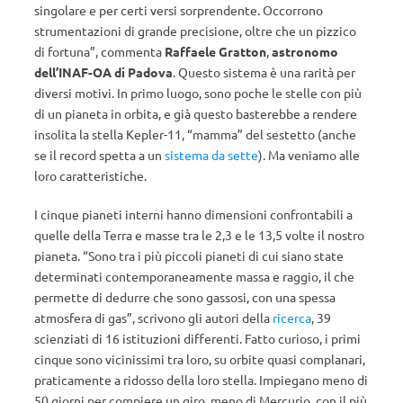
singolare e per certi versi sorprendente. Occorrono
strumentazioni di grande precisione, oltre che un pizzico
di fortuna”, commenta
Raffaele Gratton
,
astronomo
dell’INAF-OA di Padova
. Questo sistema è una rarità per
diversi motivi. In primo luogo, sono poche le stelle con più
di un pianeta in orbita, e già questo basterebbe a rendere
insolita la stella Kepler-11, “mamma” del sestetto (anche
se il record spetta a un
sistema da sette
). Ma veniamo alle
loro caratteristiche.
I cinque pianeti interni hanno dimensioni confrontabili a
quelle della Terra e masse tra le 2,3 e le 13,5 volte il nostro
pianeta. “Sono tra i più piccoli pianeti di cui siano state
determinati contemporaneamente massa e raggio, il che
permette di dedurre che sono gassosi, con una spessa
atmosfera di gas”, scrivono gli autori della
ricerca
, 39
scienziati di 16 istituzioni differenti. Fatto curioso, i primi
cinque sono vicinissimi tra loro, su orbite quasi complanari,
praticamente a ridosso della loro stella. Impiegano meno di
50 giorni per compiere un giro, meno di Mercurio, con il più