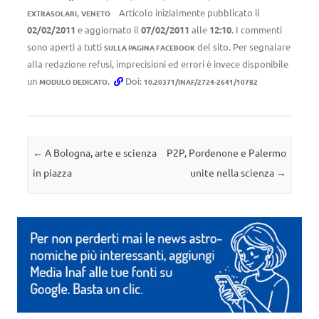
,
Articolo inizialmente pubblicato il
EXTRASOLARI
VENETO
02/02/2011
e aggiornato il
07/02/2011
alle
12:10
. I commenti
sono aperti a tutti
del sito. Per segnalare
SULLA PAGINA FACEBOOK
alla redazione refusi, imprecisioni ed errori è invece disponibile
un
.
Doi:
MODULO DEDICATO
10.20371/INAF/2724-2641/10782
Navigazione articolo
←
A Bologna, arte e scienza
P2P, Pordenone e Palermo
in piazza
unite nella scienza
→