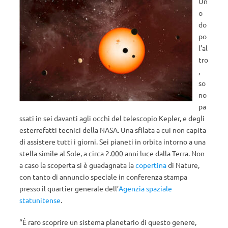
Un
o
do
po
l’al
tro
,
so
no
pa
ssati in sei davanti agli occhi del telescopio Kepler, e degli
esterrefatti tecnici della NASA. Una sfilata a cui non capita
di assistere tutti i giorni. Sei pianeti in orbita intorno a una
stella simile al Sole, a circa 2.000 anni luce dalla Terra. Non
a caso la scoperta si è guadagnata la
copertina
di Nature,
con tanto di annuncio speciale in conferenza stampa
presso il quartier generale dell’
Agenzia spaziale
statunitense
.
“È raro scoprire un sistema planetario di questo genere,