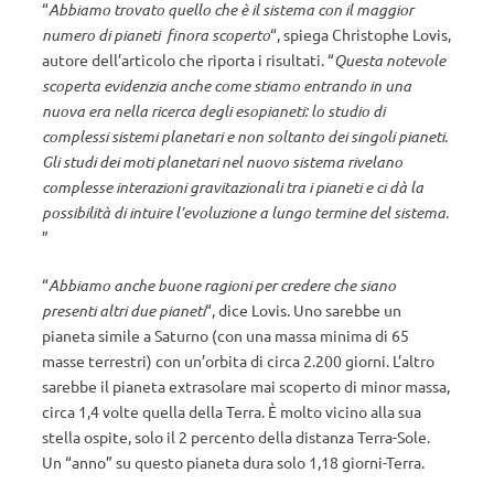
“
Abbiamo trovato quello che è il sistema con il maggior
numero di pianeti finora scoperto
“, spiega Christophe Lovis,
autore dell’articolo che riporta i risultati. “
Questa notevole
scoperta evidenzia anche come stiamo entrando in una
nuova era nella ricerca degli esopianeti: lo studio di
complessi sistemi planetari e non soltanto dei singoli pianeti.
Gli studi dei moti planetari nel nuovo sistema rivelano
complesse interazioni gravitazionali tra i pianeti e ci dà la
possibilità di intuire l’evoluzione a lungo termine del sistema
.
”
“
Abbiamo anche buone ragioni per credere che siano
presenti altri due pianeti
“, dice Lovis. Uno sarebbe un
pianeta simile a Saturno (con una massa minima di 65
masse terrestri) con un’orbita di circa 2.200 giorni. L’altro
sarebbe il pianeta extrasolare mai scoperto di minor massa,
circa 1,4 volte quella della Terra. È molto vicino alla sua
stella ospite, solo il 2 percento della distanza Terra-Sole.
Un “anno” su questo pianeta dura solo 1,18 giorni-Terra.