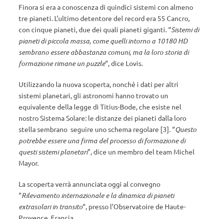
Finora si era a conoscenza di quindici sistemi con almeno
tre pianeti. L’ultimo detentore del record era 55 Cancro,
con cinque pianeti, due dei quali pianeti giganti. “
Sistemi di
pianeti di piccola massa, come quelli intorno a 10180 HD
sembrano essere abbastanza comuni, ma la loro storia di
formazione rimane un puzzle
“, dice Lovis.
Utilizzando la nuova scoperta, nonché i dati per altri
sistemi planetari, gli astronomi hanno trovato un
equivalente della legge di Titius-Bode, che esiste nel
nostro Sistema Solare: le distanze dei pianeti dalla loro
stella sembrano seguire uno schema regolare [3]. “
Questo
potrebbe essere una firma del processo di formazione di
questi sistemi planetari
”, dice un membro del team Michel
Mayor.
La scoperta verrà annunciata oggi al convegno
“
Rilevamento internazionale e la dinamica di pianeti
extrasolari in transito
“, presso l’Observatoire de Haute-
Provence, Francia.