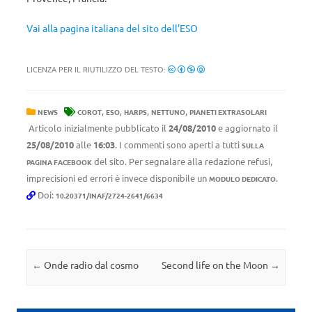
Vai alla pagina italiana del sito dell’ESO
LICENZA PER IL RIUTILIZZO DEL TESTO:
,
,
,
,
NEWS
COROT
ESO
HARPS
NETTUNO
PIANETI EXTRASOLARI
Articolo inizialmente pubblicato il
24/08/2010
e aggiornato il
25/08/2010
alle
16:03
. I commenti sono aperti a tutti
SULLA
del sito. Per segnalare alla redazione refusi,
PAGINA FACEBOOK
imprecisioni ed errori è invece disponibile un
.
MODULO DEDICATO
Doi:
10.20371/INAF/2724-2641/6634
Navigazione articolo
←
Onde radio dal cosmo
Second life on the Moon
→