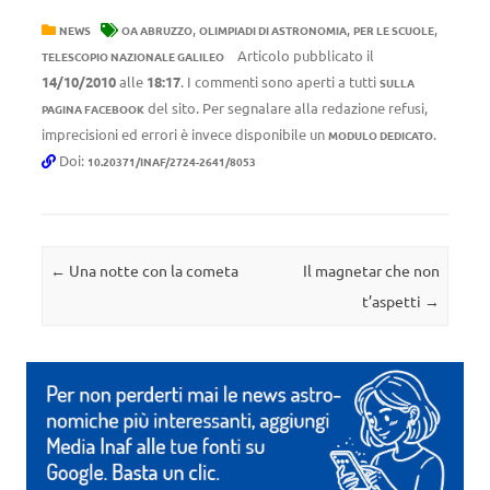
,
,
,
NEWS
OA ABRUZZO
OLIMPIADI DI ASTRONOMIA
PER LE SCUOLE
Articolo pubblicato il
TELESCOPIO NAZIONALE GALILEO
14/10/2010
alle
18:17
. I commenti sono aperti a tutti
SULLA
del sito. Per segnalare alla redazione refusi,
PAGINA FACEBOOK
imprecisioni ed errori è invece disponibile un
.
MODULO DEDICATO
Doi:
10.20371/INAF/2724-2641/8053
Navigazione articolo
←
Una notte con la cometa
Il magnetar che non
t’aspetti
→