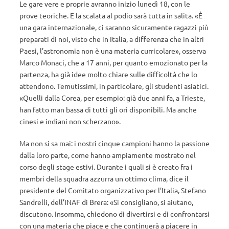
Le gare vere e proprie avranno inizio lunedì 18, con le
prove teoriche. E la scalata al podio sarà tutta in salita. «È
una gara internazionale, ci saranno sicuramente ragazzi più
preparati di noi, visto che in Italia, a differenza che in altri
Paesi, l’astronomia non è una materia curricolare», osserva
Marco Monaci, che a 17 anni, per quanto emozionato per la
partenza, ha già idee molto chiare sulle difficoltà che lo
attendono. Temutissimi, in particolare, gli studenti asiatici.
«Quelli dalla Corea, per esempio: già due anni fa, a Trieste,
han fatto man bassa di tutti gli ori disponibili. Ma anche
cinesi e indiani non scherzano».
Ma non si sa mai: i nostri cinque campioni hanno la passione
dalla loro parte, come hanno ampiamente mostrato nel
corso degli stage estivi. Durante i quali si è creato fra i
membri della squadra azzurra un ottimo clima, dice il
presidente del Comitato organizzativo per l’Italia, Stefano
Sandrelli, dell’INAF di Brera: «Si consigliano, si aiutano,
discutono. Insomma, chiedono di divertirsi e di confrontarsi
con una materia che piace e che continuerà a piacere in