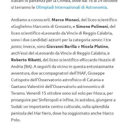
italiani in partenza per la Crimea, dove dal 16 al 24 ottobre
si terranno le
Olimpiadi Internazionali di Astronomia
.
Andiamo a conoscerli.
Marco Monaci
, del liceo scientifico
«Guglielmo Marconi» di Grosseto, e
Simone Polimeni
, del
liceo scientifico «Leonardo da Vinci» di Reggio Calabria,
sono i due candidati azzurri per la categoria
senior
. I tre
junior
, invece, sono
Giovanni Barilla
e
Nicola Plutino
,
anch’essi del «Leonardo da Vinci» di Reggio Calabria, e
Roberto Ribatti
, del liceo scientifico «Riccardo Nuzzi» di
Andria (BA). A seguirli da vicino in questa entusiasmante
avventura, due accompagnatori dell’INAF, Giuseppe
Cutispoto dell’Osservatorio astrofisico di Catania e
Gaetano Valentini dell’Osservatorio astronomico di
Teramo. Venerdì 15 ottobre sono sul volo per Mosca, per
proseguire per Sinferopoli e infine, in autobus, giungere a
Sudak: un importante centro culturale, sulla splendida
penisola del Mar Nero, dove ha soggiornato anche Marco
Polo.