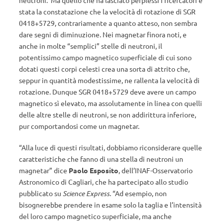
neutroni. Ma quello che ha lasciato perplessi i ricercatori è
stata la constatazione che la velocità di rotazione di SGR
0418+5729, contrariamente a quanto atteso, non sembra
dare segni di diminuzione. Nei magnetar finora noti, e
anche in molte “semplici” stelle di neutroni, il
potentissimo campo magnetico superficiale di cui sono
dotati questi corpi celesti crea una sorta di attrito che,
seppur in quantità modestissime, ne rallenta la velocità di
rotazione. Dunque SGR 0418+5729 deve avere un campo
magnetico sì elevato, ma assolutamente in linea con quelli
delle altre stelle di neutroni, se non addirittura inferiore,
pur comportandosi come un magnetar.
“Alla luce di questi risultati, dobbiamo riconsiderare quelle
caratteristiche che fanno di una stella di neutroni un
magnetar” dice
Paolo Esposito
, dell’INAF-Osservatorio
Astronomico di Cagliari, che ha partecipato allo studio
pubblicato su
Science Express.
“Ad esempio, non
bisognerebbe prendere in esame solo la taglia e l’intensità
del loro campo magnetico superficiale, ma anche