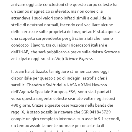
arrivare oggi alle conclusioni che questo corpo celeste ha
un campo magnetico sì elevato, ma non come ci si
attendeva. I suoi valori sono infatti simili a quelli delle
stelle di neutroni normali, facendo così vacillare alcune
delle certezze sulle proprietà dei magnetar. E’ stata questa
una scoperta sorprendente per gli scienziati che hanno
condotto il lavoro, tra cui alcuni ricercatori italiani e
dell’INAF, che sarà pubblicato a breve sulla rivista
Science
e
anticipato oggi sul sito Web
Science Express
.
Il team ha utilizzato la migliore strumentazione oggi
disponibile per questo tipo di indagini astrofisiche: i
satelliti Chandra e Swift della NASA e XMM-Newton
dell’Agenzia Spaziale Europea, ESA, sono stati puntati
verso questa sorgente celeste svariate volte negli scorsi
490 giorni. Grazie a queste osservazioni nella banda dei
raggi X, è stato possibile ricavare che SGR 0418+5729
compie un giro completo intorno al suo asse in 9.1 secondi,
un tempo assolutamente normale per una stella di