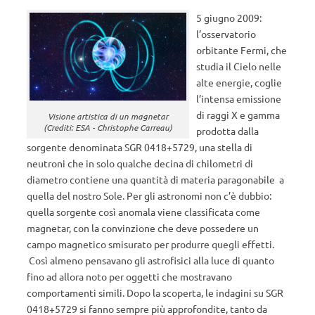
5 giugno 2009:
l’osservatorio
orbitante Fermi, che
studia il Cielo nelle
alte energie, coglie
l’intensa emissione
di raggi X e gamma
Visione artistica di un magnetar
(Crediti: ESA - Christophe Carreau)
prodotta dalla
sorgente denominata SGR 0418+5729, una stella di
neutroni che in solo qualche decina di chilometri di
diametro contiene una quantità di materia paragonabile a
quella del nostro Sole. Per gli astronomi non c’è dubbio:
quella sorgente così anomala viene classificata come
magnetar, con la convinzione che deve possedere un
campo magnetico smisurato per produrre quegli effetti.
Così almeno pensavano gli astrofisici alla luce di quanto
fino ad allora noto per oggetti che mostravano
comportamenti simili. Dopo la scoperta, le indagini su SGR
0418+5729 si fanno sempre più approfondite, tanto da