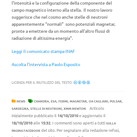
l’intensità e la configurazione della componente del
campo magnetico interno alla stella. Il nostro lavoro
suggerisce che nel cosmo anche stelle di neutroni
apparentemente “normali” sono potenziali magnetar,
pronte a emettere da un momento all’altro flussi di
radiazione di altissima energia”.
Leggi il comunicato stampa INAF
Ascolta l’intervista a Paolo Esposito
LICENZA PER IL RIUTILIZZO DEL TESTO:
,
,
,
,
,
,
NEWS
CHANDRA
ESA
FERMI
MAGNETAR
OA CAGLIARI
PULSAR
,
,
Articolo
SARDEGNA
STELLE DI NEUTRONI
XMM-NEWTON
inizialmente pubblicato il
14/10/2010
e aggiornato il
18/10/2010
alle
15:32
. I commenti sono aperti a tutti
SULLA
del sito. Per segnalare alla redazione refusi,
PAGINA FACEBOOK