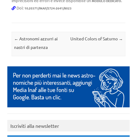
imprecisioni ed errori è invece disponibile un
.
MODULO DEDICATO
Doi:
10.20371/INAF/2724-2641/8023
Navigazione articolo
←
Astronomi azzurri ai
United Colors of Saturno
→
nastri di partenza
Iscriviti alla newsletter