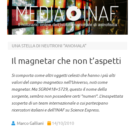
Il notiziario online dell’Istituto nazionale di astrofisica
Vai al contenuto
UNA STELLA DI NEUTRONI “ANOMALA”
Il magnetar che non t’aspetti
Si comporta come altri oggetti celesti che hanno i più alti
valori del campo magnetico nell'Universo, noti come
magnetar. Ma SGR0418+5729, questo il nome della
sorgente, sembra non possedere certi "numeri". L'inaspettata
scoperta di un team internazionale a cui partecipano
ricercatori italiani e dell'INAF su Science Express.
Marco Galliani
14/10/2010