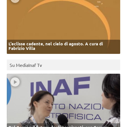
L’eclisse cadente, nel cielo di agosto. A cura di
Fabrizio Villa
Su MediaInaf Tv