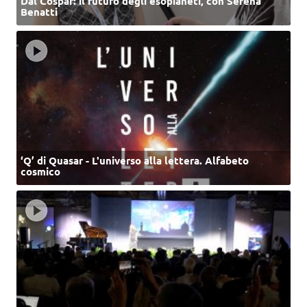
Dal Cospar: il futuro degli esopianeti, con Serena
Benatti
‘Q’ di Quasar - L'universo alla lettera. Alfabeto
cosmico