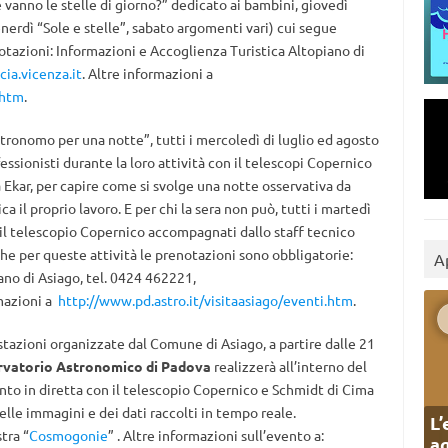
vanno le stelle di giorno?” dedicato ai bambini, giovedì
nerdì “Sole e stelle”, sabato argomenti vari) cui segue
notazioni: Informazioni e Accoglienza Turistica Altopiano di
ia.vicenza.it
. Altre informazioni a
.htm
.
astronomo per una notte”, tutti i mercoledì di luglio ed agosto
essionisti durante la loro attività con il telescopi Copernico
 Ekar, per capire come si svolge una notte osservativa da
ca il proprio lavoro. E per chi la sera non può, tutti i martedì
re il telescopio Copernico accompagnati dallo staff tecnico
he per queste attività le prenotazioni sono obbligatorie:
A
ano di Asiago, tel. 0424 462221,
rmazioni a
http://www.pd.astro.it/visitaasiago/eventi.htm
.
estazioni organizzate dal Comune di Asiago, a partire dalle 21
rvatorio Astronomico di Padova
realizzerà all’interno del
to in diretta con il telescopio Copernico e Schmidt di Cima
le immagini e dei dati raccolti in tempo reale.
L’
tra “
Cosmogonie
” . Altre informazioni sull’evento a:
ag