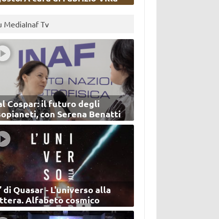
u MediaInaf Tv
l Cospar: il futuro degli
sopianeti, con Serena Benatti
’ di Quasar - L'universo alla
ettera. Alfabeto cosmico