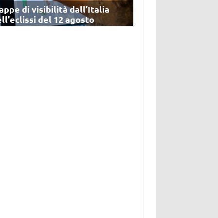
ppe di visibilità dall’Italia
ll'eclissi del 12 agosto