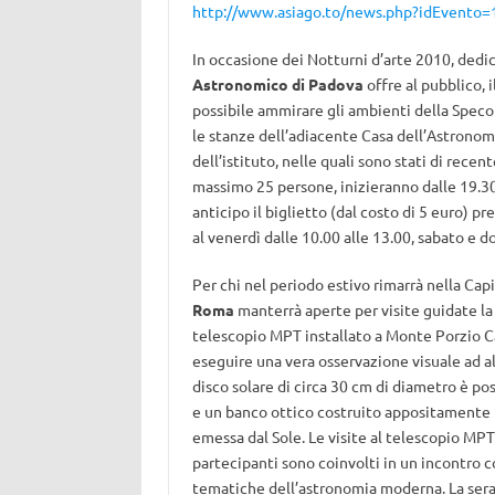
http://www.asiago.to/news.php?idEvento=
In occasione dei Notturni d’arte 2010, dedic
Astronomico di Padova
offre al pubblico, 
possibile ammirare gli ambienti della Speco
le stanze dell’adiacente Casa dell’Astronomo
dell’istituto, nelle quali sono stati di recent
massimo 25 persone, inizieranno dalle 19.30
anticipo il biglietto (dal costo di 5 euro) p
al venerdì dalle 10.00 alle 13.00, sabato e 
Per chi nel periodo estivo rimarrà nella Capita
Roma
manterrà aperte per visite guidate la
telescopio MPT installato a Monte Porzio Cato
eseguire una vera osservazione visuale ad alt
disco solare di circa 30 cm di diametro è poss
e un banco ottico costruito appositamente p
emessa dal Sole. Le visite al telescopio MPT
partecipanti sono coinvolti in un incontro c
tematiche dell’astronomia moderna. La serat