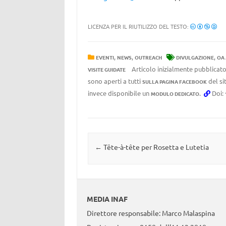
LICENZA PER IL RIUTILIZZO DEL TESTO:
,
,
,
EVENTI
NEWS
OUTREACH
DIVULGAZIONE
OA
Articolo inizialmente pubblicato
VISITE GUIDATE
sono aperti a tutti
del si
SULLA PAGINA FACEBOOK
invece disponibile un
.
Doi:
MODULO DEDICATO
Navigazione articolo
←
Tête-à-tête per Rosetta e Lutetia
MEDIA INAF
Direttore responsabile: Marco Malaspina