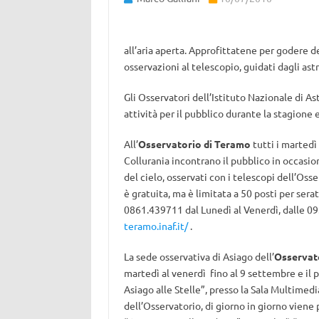
all’aria aperta. Approfittatene per godere de
osservazioni al telescopio, guidati dagli as
Gli Osservatori dell’Istituto Nazionale di 
attività per il pubblico durante la stagione 
All’
Osservatorio di Teramo
tutti i martedì 
Collurania incontrano il pubblico in occasion
del cielo, osservati con i telescopi dell’Os
è gratuita, ma è limitata a 50 posti per ser
0861.439711 dal Lunedì al Venerdì, dalle 09:0
teramo.inaf.it/
.
La sede osservativa di Asiago dell’
Osservat
martedì al venerdì fino al 9 settembre e il 
Asiago alle Stelle”, presso la Sala Multimedi
dell’Osservatorio, di giorno in giorno vien