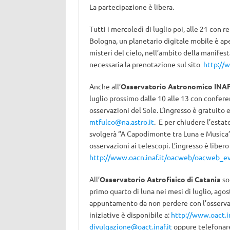
La partecipazione è libera.
Tutti i mercoledì di luglio poi, alle 21 con re
Bologna, un planetario digitale mobile è ape
misteri del cielo, nell’ambito della manife
necessaria la prenotazione sul sito
http://
Anche all’
Osservatorio Astronomico INAF
luglio prossimo dalle 10 alle 13 con confer
osservazioni del Sole. L’ingresso è gratuito
mtfulco@na.astro.it
. E per chiudere l’estat
svolgerà “A Capodimonte tra Luna e Musica”,
osservazioni ai telescopi. L’ingresso è liber
http://www.oacn.inaf.it/oacweb/oacweb_e
All’
Osservatorio Astrofisico di Catania
so
primo quarto di luna nei mesi di luglio, agos
appuntamento da non perdere con l’osservazi
iniziative è disponibile a:
http://www.oact.in
divulgazione@oact.inaf.it
oppure telefonar