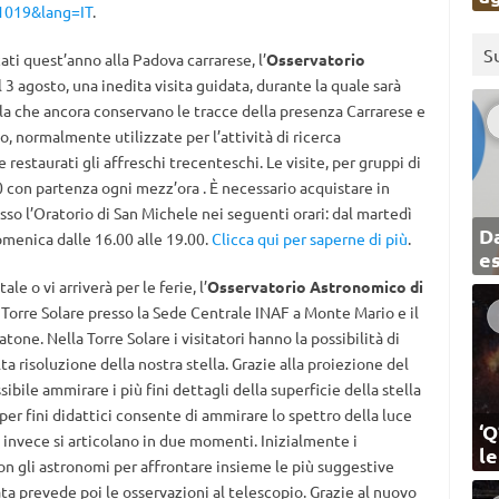
1019&lang=IT
.
S
ati quest’anno alla Padova carrarese, l’
Osservatorio
il 3 agosto, una inedita visita guidata, durante la quale sarà
la che ancora conservano le tracce della presenza Carrarese e
, normalmente utilizzate per l’attività di ricerca
e restaurati gli affreschi trecenteschi. Le visite, per gruppi di
 con partenza ogni mezz’ora . È necessario acquistare in
resso l’Oratorio di San Michele nei seguenti orari: dal martedì
Da
domenica dalle 16.00 alle 19.00.
Clicca qui per saperne di più
.
e
le o vi arriverà per le ferie, l’
Osservatorio Astronomico di
 Torre Solare presso la Sede Centrale INAF a Monte Mario e il
ne. Nella Torre Solare i visitatori hanno la possibilità di
a risoluzione della nostra stella. Grazie alla proiezione del
ibile ammirare i più fini dettagli della superficie della stella
er fini didattici consente di ammirare lo spettro della luce
‘Q
 invece si articolano in due momenti. Inizialmente i
l
on gli astronomi per affrontare insieme le più suggestive
a prevede poi le osservazioni al telescopio. Grazie al nuovo