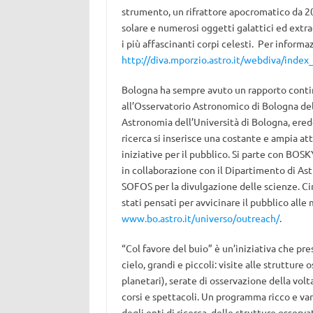
strumento, un rifrattore apocromatico da 20
solare e numerosi oggetti galattici ed extra
i più affascinanti corpi celesti. Per informa
http://diva.mporzio.astro.it/webdiva/index
Bologna ha sempre avuto un rapporto contin
all’Osservatorio Astronomico di Bologna dell
Astronomia dell’Università di Bologna, erede
ricerca si inserisce una costante e ampia at
iniziative per il pubblico. Si parte con BOSK
in collaborazione con il Dipartimento di As
SOFOS per la divulgazione delle scienze. Ci
stati pensati per avvicinare il pubblico alle
www.bo.astro.it/universo/outreach/
.
“Col favore del buio” è un’iniziativa che pre
cielo, grandi e piccoli: visite alle strutture
planetari), serate di osservazione della vol
corsi e spettacoli. Un programma ricco e va
degli enti di ricerca, delle strutture osserva