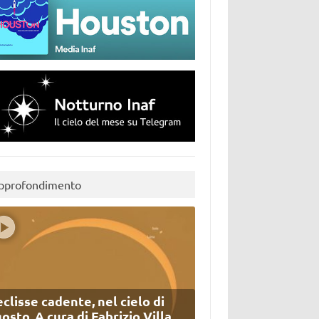
pprofondimento
eclisse cadente, nel cielo di
osto. A cura di Fabrizio Villa