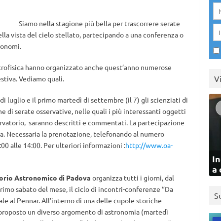
Siamo nella stagione più bella per trascorrere serate
lla vista del cielo stellato, partecipando a una conferenza o
tronomi.
Astrofisica hanno organizzato anche quest’anno numerose
V
estiva. Vediamo quali.
di luglio e il primo martedì di settembre (il 7) gli scienziati di
e di serate osservative, nelle quali i più interessanti oggetti
servatorio, saranno descritti e commentati. La partecipazione
ata. Necessaria la prenotazione, telefonando al numero
0 alle 14:00. Per ulteriori informazioni :
http://www.oa-
In
a 
orio Astronomico di Padova
organizza tutti i giorni, dal
primo sabato del mese, il ciclo di incontri-conferenze “Da
S
ale al Pennar. All’interno di una delle cupole storiche
e proposto un diverso argomento di astronomia (martedì