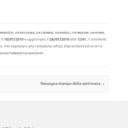
,
,
,
,
,
,
 ABRUZZO
OA BOLOGNA
OA CATANIA
OA NAPOLI
OA PADOVA
OA ROMA
 il
10/07/2010
e aggiornato il
26/07/2010
alle
12:41
. I commenti
to. Per segnalare alla redazione refusi, imprecisioni ed errori è
10.20371/INAF/2724-2641/5341
Rassegna stampa della settimana
→