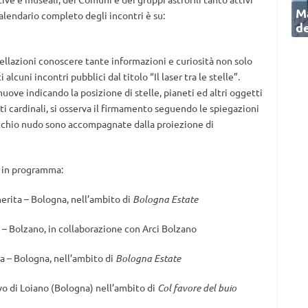
Ma
 calendario completo degli incontri è su:
de
ellazioni conoscere tante informazioni e curiosità non solo
 alcuni incontri pubblici dal titolo “Il laser tra le stelle”.
muove indicando la posizione di stelle, pianeti ed altri oggetti
nti cardinali, si osserva il firmamento seguendo le spiegazioni
 occhio nudo sono accompagnate dalla proiezione di
i in programma:
herita – Bologna, nell’ambito di
Bologna Estate
a – Bolzano, in collaborazione con Arci Bolzano
a – Bologna, nell’ambito di
Bologna Estate
o di Loiano (Bologna) nell’ambito di
Col favore del buio