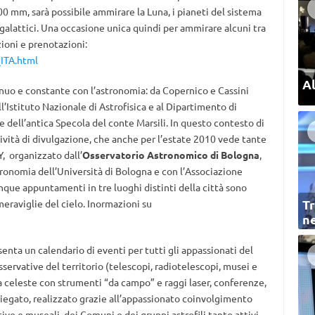
0 mm, sarà possibile ammirare la Luna, i pianeti del sistema
galattici. Una occasione unica quindi per ammirare alcuni tra
zioni e prenotazioni:
_ITA.html
Al
uo e constante con l’astronomia: da Copernico e Cassini
’Istituto Nazionale di Astrofisica e al Dipartimento di
 dell’antica Specola del conte Marsili. In questo contesto di
tività di divulgazione, che anche per l’estate 2010 vede tante
Y, organizzato dall’
Osservatorio Astronomico di Bologna
,
tronomia dell’Università di Bologna e con l’Associazione
nque appuntamenti in tre luoghi distinti della città sono
Tr
 meraviglie del cielo. Inormazioni su
ne
senta un calendario di eventi per tutti gli appassionati del
 osservative del territorio (telescopi, radiotelescopi, musei e
ta celeste con strumenti “da campo” e raggi laser, conferenze,
riegato, realizzato grazie all’appassionato coinvolgimento
tive e museali, dei Comuni e dei gruppi astrofili tanto attivi