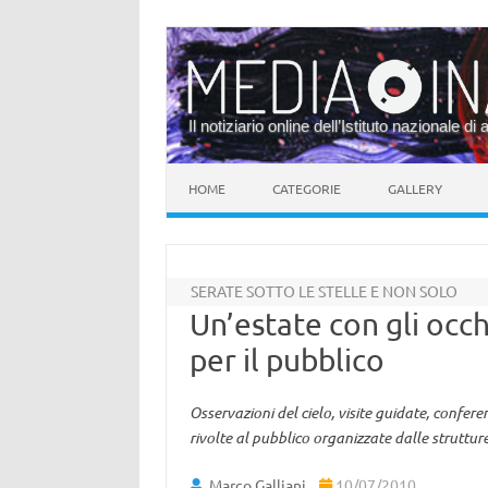
Il notiziario online dell’Istituto nazionale di 
Vai al contenuto
HOME
CATEGORIE
GALLERY
SERATE SOTTO LE STELLE E NON SOLO
Un’estate con gli occhi
per il pubblico
Osservazioni del cielo, visite guidate, conferen
rivolte al pubblico organizzate dalle strutture
Marco Galliani
10/07/2010