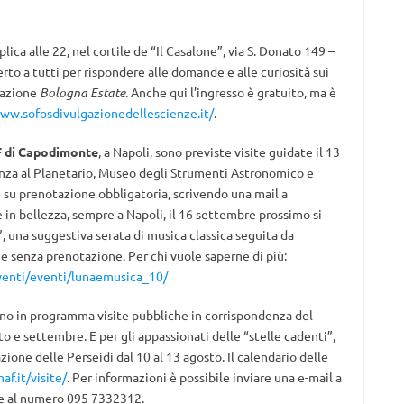
plica alle 22, nel cortile de “Il Casalone”, via S. Donato 149 –
rto a tutti per rispondere alle domande e alle curiosità sui
stazione
Bologna Estate
. Anche qui l’ingresso è gratuito, ma è
www.sofosdivulgazionedellescienze.it/
.
 di Capodimonte
, a Napoli, sono previste visite guidate il 13
enza al Planetario, Museo degli Strumenti Astronomico e
 e su prenotazione obbligatoria, scrivendo una mail a
e in bellezza, sempre a Napoli, il 16 settembre prossimo si
 una suggestiva serata di musica classica seguita da
o e senza prenotazione. Per chi vuole saperne di più:
venti/eventi/lunaemusica_10/
no in programma visite pubbliche in corrispondenza del
to e settembre. E per gli appassionati delle “stelle cadenti”,
one delle Perseidi dal 10 al 13 agosto. Il calendario delle
af.it/visite/
. Per informazioni è possibile inviare una e-mail a
e al numero 095 7332312.