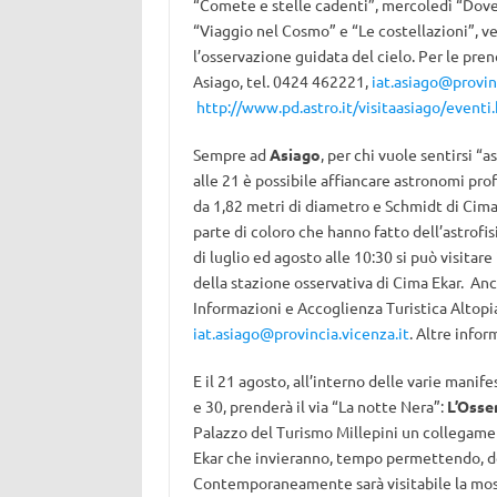
“Comete e stelle cadenti”, mercoledì “Dove 
“Viaggio nel Cosmo” e “Le costellazioni”, ve
l’osservazione guidata del cielo. Per le pre
Asiago, tel. 0424 462221,
iat.asiago@provinc
http://www.pd.astro.it/visitaasiago/eventi
Sempre ad
Asiago
, per chi vuole sentirsi “
alle 21 è possibile affiancare astronomi prof
da 1,82 metri di diametro e Schmidt di Cima
parte di coloro che hanno fatto dell’astrofisi
di luglio ed agosto alle 10:30 si può visita
della stazione osservativa di Cima Ekar. Anc
Informazioni e Accoglienza Turistica Altopi
iat.asiago@provincia.vicenza.it
. Altre info
E il 21 agosto, all’interno delle varie manif
e 30, prenderà il via “La notte Nera”:
L’Osse
Palazzo del Turismo Millepini un collegamen
Ekar che invieranno, tempo permettendo, del
Contemporaneamente sarà visitabile la mos