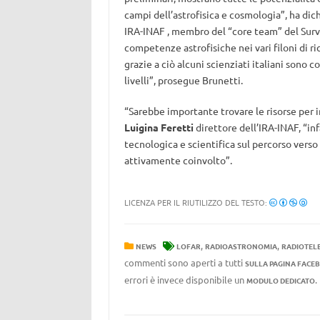
campi dell’astrofisica e cosmologia”, ha dic
IRA-INAF , membro del “core team” del Surv
competenze astrofisiche nei vari filoni di ri
grazie a ciò alcuni scienziati italiani sono c
livelli”, prosegue Brunetti.
“Sarebbe importante trovare le risorse per 
Luigina Feretti
direttore dell’IRA-INAF, “i
tecnologica e scientifica sul percorso vers
attivamente coinvolto”.
LICENZA PER IL RIUTILIZZO DEL TESTO:
,
,
NEWS
LOFAR
RADIOASTRONOMIA
RADIOTEL
commenti sono aperti a tutti
SULLA PAGINA FACE
errori è invece disponibile un
MODULO DEDICATO