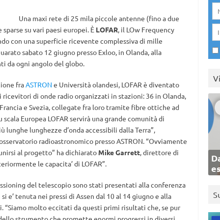
Una maxi rete di 25 mila piccole antenne (fino a due
e sparse su vari paesi europei. È
LOFAR
, il LOw Frequency
ndo con una superficie ricevente complessiva di mille
uarato sabato 12 giugno presso Exloo, in Olanda, alla
ti da ogni angolo del globo.
V
zione fra
ASTRON
e Università olandesi, LOFAR è diventato
cevitori di onde radio organizzati in stazioni: 36 in Olanda,
rancia e Svezia, collegate fra loro tramite fibre ottiche ad
su scala Europea LOFAR servirà una grande comunità di
ù lunghe lunghezze d’onda accessibili dalla Terra”,
ll’osservatorio radioastronomico presso ASTRON. “Ovviamente
unirsi al progetto” ha dichiarato
Mike Garrett
, direttore di
Da
teriormente le capacita’ di LOFAR”.
e
issioning del telescopio sono stati presentati alla conferenza
S
i e’ tenuta nei pressi di Assen dal 10 al 14 giugno e alla
. “Siamo molto eccitati da questi primi risultati che, se pur
 dello strumento che promette enormi progressi in diversi