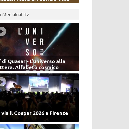
u MediaInaf Tv
’ di Quasar - L'universo alla
ettera. Alfabeto cosmico
 via il Cospar 2026 a Firenze