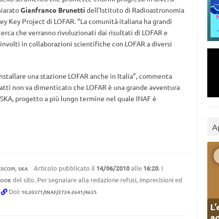
hiarato
Gianfranco Brunetti
dell’Istituto di Radioastronomia
ey Key Project di LOFAR. “La comunità italiana ha grandi
cerca che verranno rivoluzionati dai risultati di LOFAR e
oinvolti in collaborazioni scientifiche con LOFAR a diversi
installare una stazione LOFAR anche in Italia”, commenta
nfatti non va dimenticato che LOFAR è una grande avventura
o SKA, progetto a più lungo termine nel quale INAF è
A
,
Articolo pubblicato il
14/06/2010
alle
16:20
. I
ESCOPI
SKA
del sito. Per segnalare alla redazione refusi, imprecisioni ed
BOOK
.
Doi:
10.20371/INAF/2724-2641/4635
L’
ag