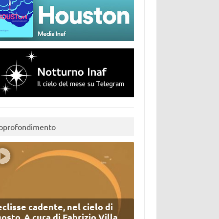
pprofondimento
eclisse cadente, nel cielo di
osto. A cura di Fabrizio Villa