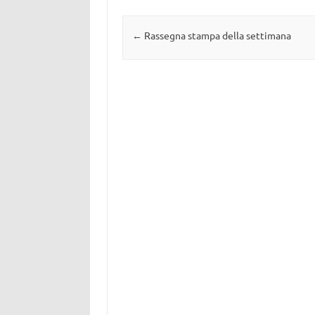
Navigazione articolo
←
Rassegna stampa della settimana