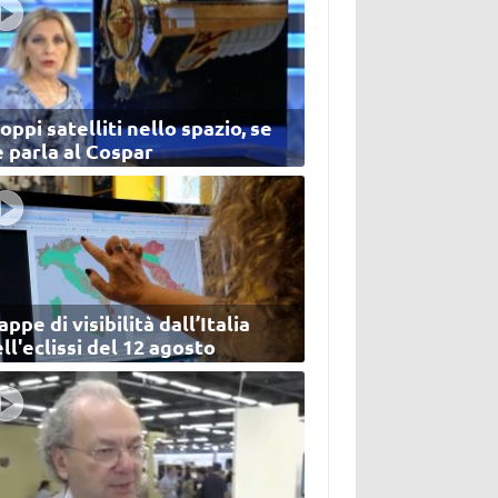
oppi satelliti nello spazio, se
 parla al Cospar
ppe di visibilità dall’Italia
ll'eclissi del 12 agosto