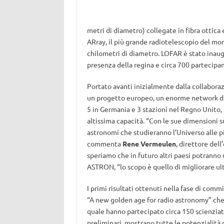
metri di diametro) collegate in fibra ottica 
ARray, il più grande radiotelescopio del mo
chilometri di diametro. LOFAR è stato inaug
presenza della regina e circa 700 partecipan
Portato avanti inizialmente dalla collabora
un progetto europeo, un enorme network di ri
5 in Germania e 3 stazioni nel Regno Unito, F
altissima capacità. “Con le sue dimensioni 
astronomi che studieranno l’Universo alle pi
commenta
Rene Vermeulen
, direttore de
speriamo che in futuro altri paesi potranno 
ASTRON, “lo scopo è quello di migliorare ul
I primi risultati ottenuti nella fase di comm
“A new golden age for radio astronomy” che s
quale hanno partecipato circa 150 scienziati
preliminari, mostrano tutte le potenzialità