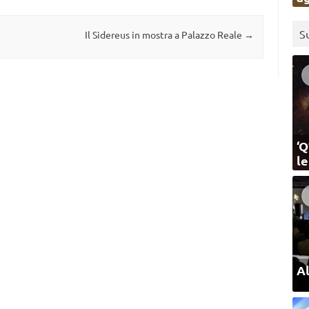
S
Il Sidereus in mostra a Palazzo Reale
→
‘Q
l
Al