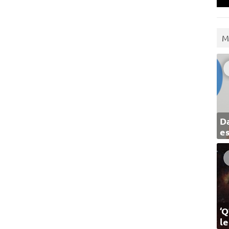
M
Da
e
‘Q
l