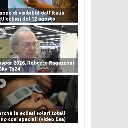
ppe di visibilità dall’Italia
ll'eclissi del 12 agosto
ospar 2026, Roberto Ragazzoni
 Sky Tg24
rché le eclissi solari totali
no così speciali (video Esa)