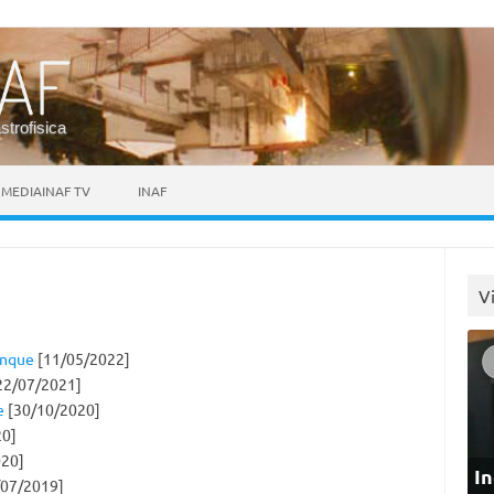
astrofisica
MEDIAINAF TV
INAF
V
inque
[11/05/2022]
22/07/2021]
e
[30/10/2020]
20]
20]
In
07/2019]