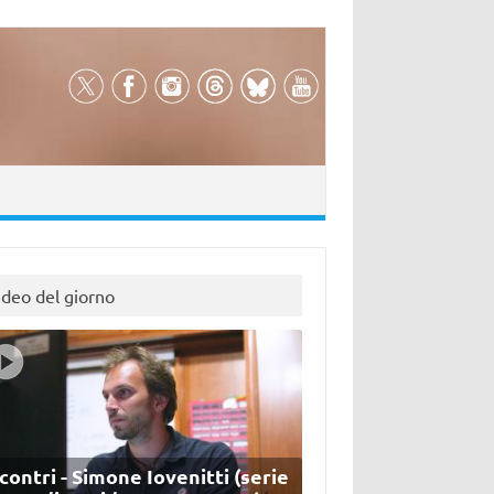
ideo del giorno
contri - Simone Iovenitti (serie