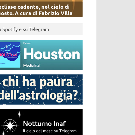
eclisse cadente, nel cielo di
osto. A cura di Fabrizio Villa
u Spotify e su Telegram