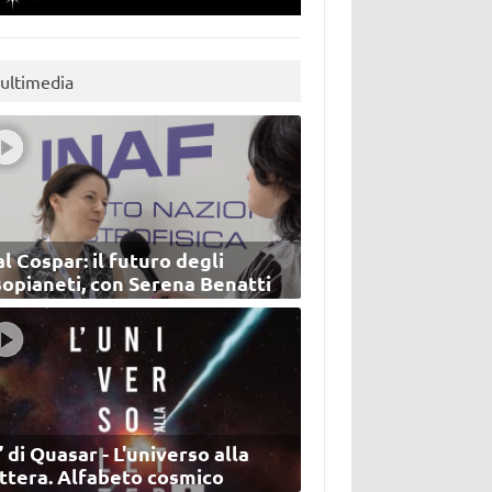
ultimedia
l Cospar: il futuro degli
sopianeti, con Serena Benatti
’ di Quasar - L'universo alla
ettera. Alfabeto cosmico