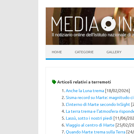
Il notiziario online dell’Istituto nazionale di 
Vai al contenuto
HOME
CATEGORIE
GALLERY
Articoli relativi a
terremoti
Anche la Luna trema
[18/02/2026]
Sisma record su Marte: magnitudo c
L’interno di Marte secondo InSight
[
La terra trema e l’atmosfera rispond
Lassù, sotto i nostri piedi
[11/06/20
Viaggio al centro di Marte
[25/02/20
Quando Marte trema sulla Terra
[24/