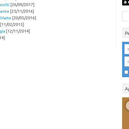
a 
eoriti
[26/09/2017]
nente
[23/11/2016]
Rice
 Marte
[20/05/2016]
per:
[11/02/2015]
gia
[12/11/2014]
P
14]
A