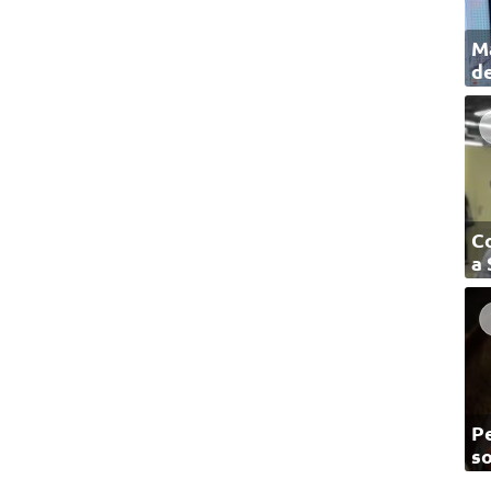
Ma
de
C
a
Pe
so