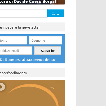
cura di Davide Coero Borga)
rca
er ricevere la newsletter
Do il consenso al trattamento dei dati
pprofondimento