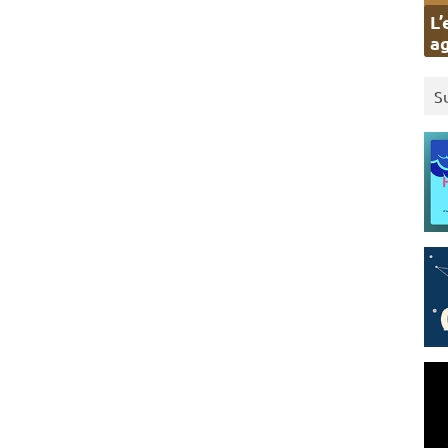
L’
ag
S