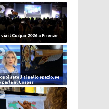
 via il Cospar 2026 a Firenze
oppi satelliti nello spazio, se
 parla al Cospar