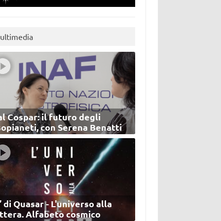
ultimedia
l Cospar: il futuro degli
sopianeti, con Serena Benatti
’ di Quasar - L'universo alla
ettera. Alfabeto cosmico