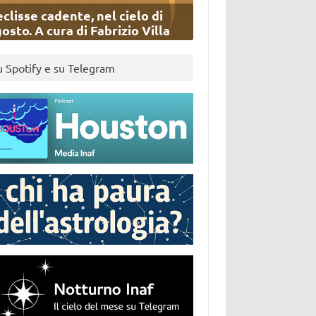
eclisse cadente, nel cielo di
osto. A cura di Fabrizio Villa
u Spotify e su Telegram