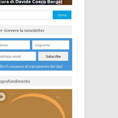
cura di Davide Coero Borga)
rca
er ricevere la newsletter
Do il consenso al trattamento dei dati
pprofondimento