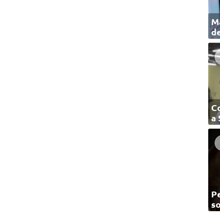
Ma
de
C
a
Pe
so