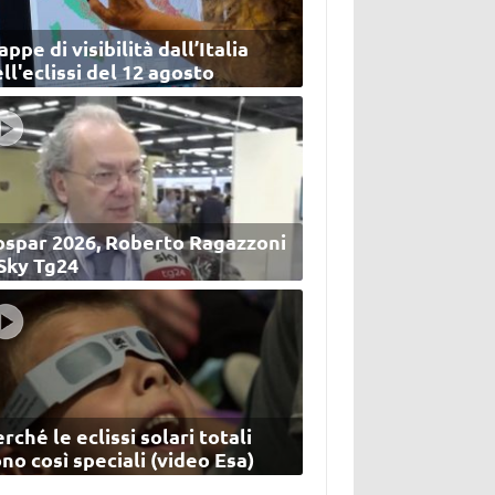
ppe di visibilità dall’Italia
ll'eclissi del 12 agosto
ospar 2026, Roberto Ragazzoni
 Sky Tg24
rché le eclissi solari totali
no così speciali (video Esa)