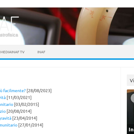
astrofisica
MEDIAINAF TV
INAF
V
iù facilmente?
[28/08/2023]
ità
[11/03/2021]
unitario
[03/02/2015]
azio
[20/08/2014]
ravità
[23/04/2014]
mmunitario
[27/01/2014]
In