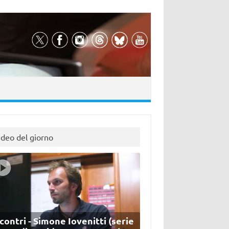
ideo del giorno
contri - Simone Iovenitti (serie