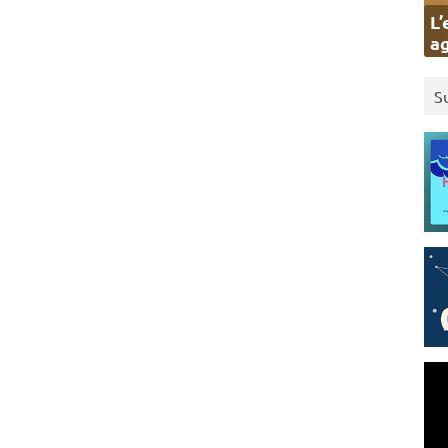
L’
ag
S