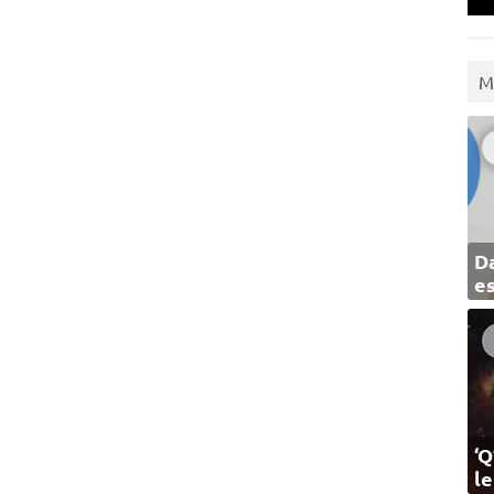
M
Da
e
‘Q
l