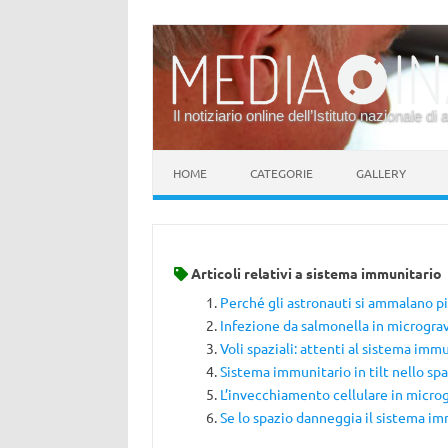
Il notiziario online dell’Istituto nazionale di 
Vai al contenuto
HOME
CATEGORIE
GALLERY
Articoli relativi a
sistema immunitario
Perché gli astronauti si ammalano p
Infezione da salmonella in micrograv
Voli spaziali: attenti al sistema imm
Sistema immunitario in tilt nello sp
L’invecchiamento cellulare in microg
Se lo spazio danneggia il sistema i