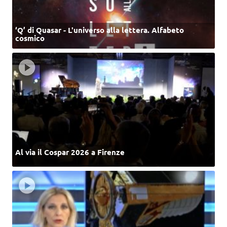
‘Q’ di Quasar - L'universo alla lettera. Alfabeto
cosmico
Al via il Cospar 2026 a Firenze