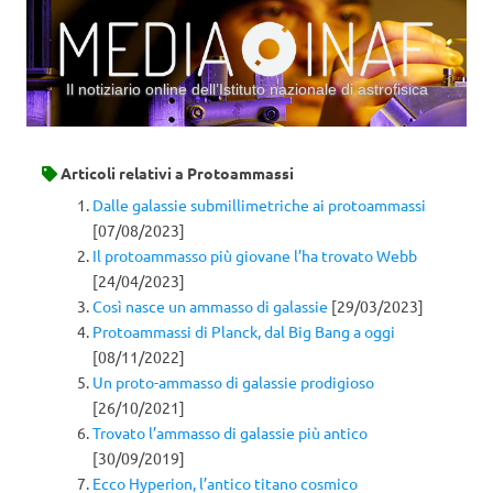
Il notiziario online dell’Istituto nazionale di astrofisica
Vai al contenuto
Articoli relativi a
Protoammassi
Dalle galassie submillimetriche ai protoammassi
[07/08/2023]
Il protoammasso più giovane l’ha trovato Webb
[24/04/2023]
Così nasce un ammasso di galassie
[29/03/2023]
Protoammassi di Planck, dal Big Bang a oggi
[08/11/2022]
Un proto-ammasso di galassie prodigioso
[26/10/2021]
Trovato l’ammasso di galassie più antico
[30/09/2019]
Ecco Hyperion, l’antico titano cosmico