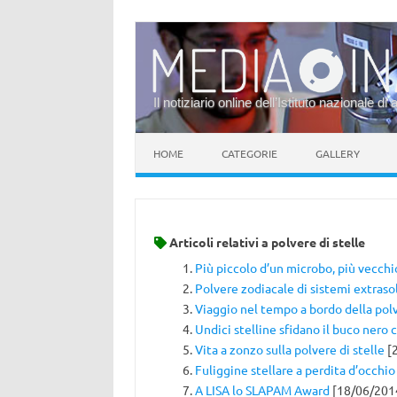
Il notiziario online dell’Istituto nazionale di 
Vai al contenuto
HOME
CATEGORIE
GALLERY
Articoli relativi a
polvere di stelle
Più piccolo d’un microbo, più vecchi
Polvere zodiacale di sistemi extrasol
Viaggio nel tempo a bordo della polv
Undici stelline sfidano il buco nero 
Vita a zonzo sulla polvere di stelle
[
Fuliggine stellare a perdita d’occhio
A LISA lo SLAPAM Award
[18/06/201