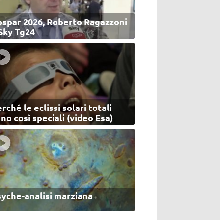
ospar 2026, Roberto Ragazzoni
 Sky Tg24
rché le eclissi solari totali
no così speciali (video Esa)
syche-analisi marziana