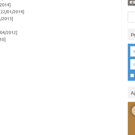
e
2014]
[22/01/2014]
Rice
5/2013]
per:
04/2012]
P
10]
A