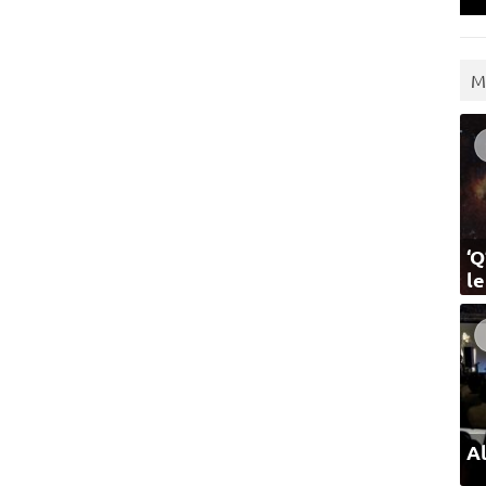
M
‘Q
l
Al