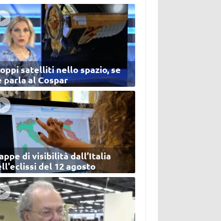
oppi satelliti nello spazio, se
 parla al Cospar
ppe di visibilità dall’Italia
ll'eclissi del 12 agosto