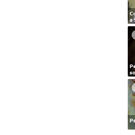
C
a
Pe
so
P