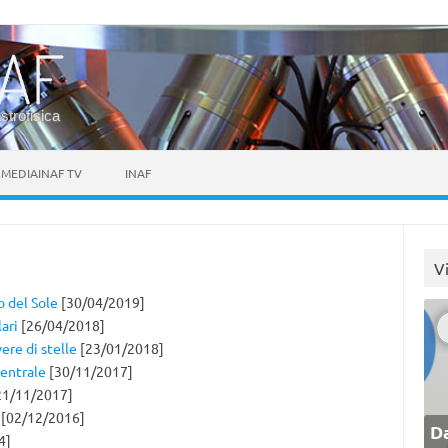
astrofisica
MEDIAINAF TV
INAF
V
o del Sole
[30/04/2019]
ari
[26/04/2018]
ere di stelle
[23/01/2018]
centrale
[30/11/2017]
21/11/2017]
[02/12/2016]
Da
4]