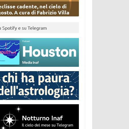
eclisse cadente, nel cielo di
osto. A cura di Fabrizio Villa
u Spotify e su Telegram