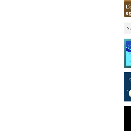
L’
ag
S