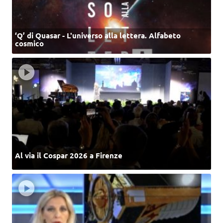
‘Q’ di Quasar - L'universo alla lettera. Alfabeto
cosmico
Al via il Cospar 2026 a Firenze