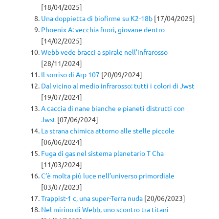
[18/04/2025]
Una doppietta di biofirme su K2-18b
[17/04/2025]
Phoenix A: vecchia fuori, giovane dentro
[14/02/2025]
Webb vede bracci a spirale nell’infrarosso
[28/11/2024]
Il sorriso di Arp 107
[20/09/2024]
Dal vicino al medio infrarosso: tutti i colori di Jwst
[19/07/2024]
A caccia di nane bianche e pianeti distrutti con
Jwst
[07/06/2024]
La strana chimica attorno alle stelle piccole
[06/06/2024]
Fuga di gas nel sistema planetario T Cha
[11/03/2024]
C’è molta più luce nell’universo primordiale
[03/07/2023]
Trappist-1 c, una super-Terra nuda
[20/06/2023]
Nel mirino di Webb, uno scontro tra titani