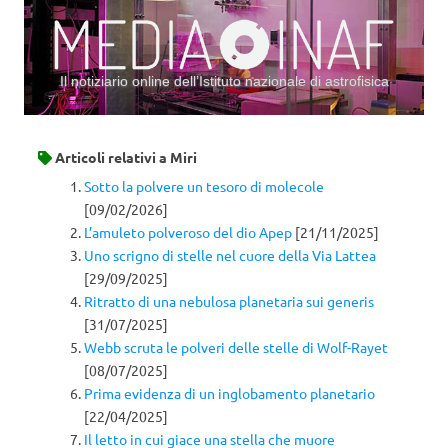
Il notiziario online dell’Istituto nazionale di astrofisica
Vai al contenuto
Articoli relativi a
Miri
Sotto la polvere un tesoro di molecole
[09/02/2026]
L’amuleto polveroso del dio Apep
[21/11/2025]
Uno scrigno di stelle nel cuore della Via Lattea
[29/09/2025]
Ritratto di una nebulosa planetaria sui generis
[31/07/2025]
Webb scruta le polveri delle stelle di Wolf-Rayet
[08/07/2025]
Prima evidenza di un inglobamento planetario
[22/04/2025]
Il letto in cui giace una stella che muore