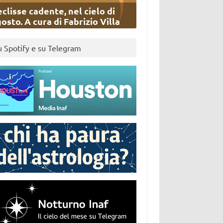
eclisse cadente, nel cielo di
osto. A cura di Fabrizio Villa
u Spotify e su Telegram