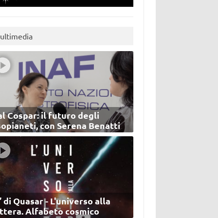
ultimedia
l Cospar: il futuro degli
sopianeti, con Serena Benatti
’ di Quasar - L'universo alla
ettera. Alfabeto cosmico