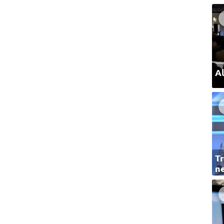
Al
Tr
ne