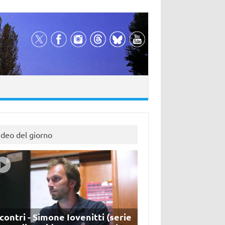
ideo del giorno
contri - Simone Iovenitti (serie