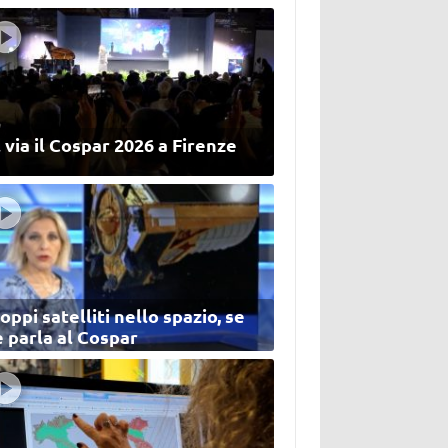
 via il Cospar 2026 a Firenze
oppi satelliti nello spazio, se
 parla al Cospar