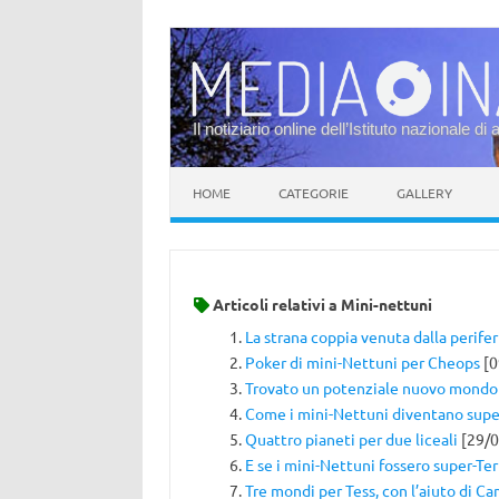
Il notiziario online dell’Istituto nazionale di 
Vai al contenuto
HOME
CATEGORIE
GALLERY
Articoli relativi a
Mini-nettuni
La strana coppia venuta dalla perifer
Poker di mini-Nettuni per Cheops
[0
Trovato un potenziale nuovo mondo
Come i mini-Nettuni diventano supe
Quattro pianeti per due liceali
[29/0
E se i mini-Nettuni fossero super-Te
Tre mondi per Tess, con l’aiuto di C