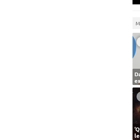
M
Da
e
‘Q
l