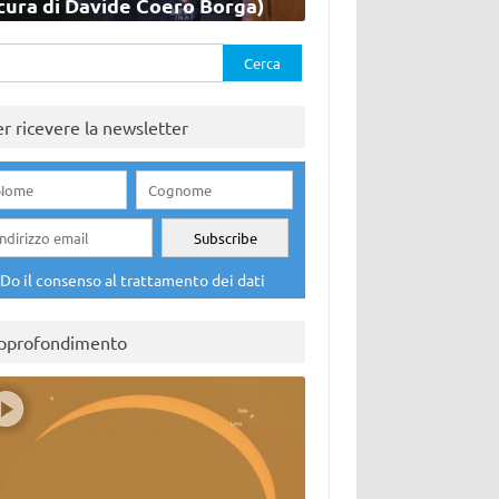
cura di Davide Coero Borga)
rca
er ricevere la newsletter
Do il consenso al trattamento dei dati
pprofondimento