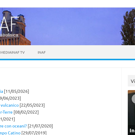
astrofisica
MEDIAINAF TV
INAF
V
ia
[11/05/2026]
9/06/2023]
 vulcanico
[22/05/2023]
r-Terre
[08/02/2022]
1/2021]
rre con oceani?
[21/07/2020]
In
ampo Catino
[29/07/2019]