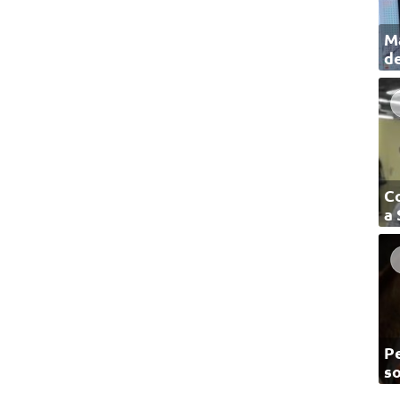
Ma
de
C
a
Pe
so