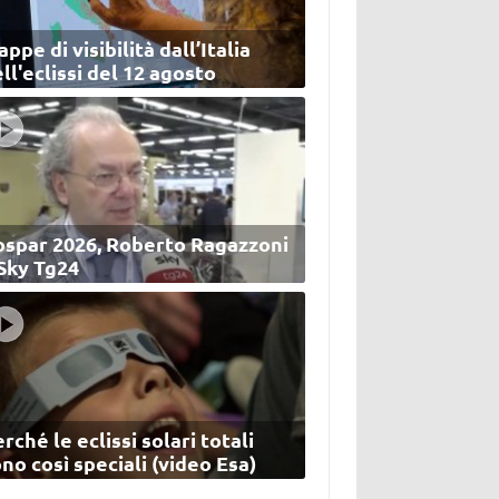
ppe di visibilità dall’Italia
ll'eclissi del 12 agosto
ospar 2026, Roberto Ragazzoni
 Sky Tg24
rché le eclissi solari totali
no così speciali (video Esa)