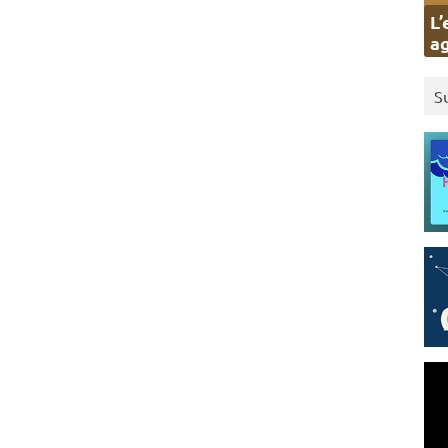
L’
ag
S