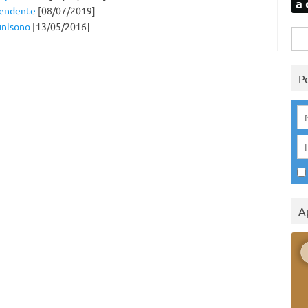
a 
rendente
[08/07/2019]
unisono
[13/05/2016]
Rice
per:
P
A