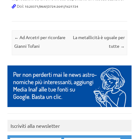
Doi:
10.20371/INAF/2724-2641/1621724
Navigazione articolo
←
Ad Arcetri per ricordare
La metallicità è uguale per
Gianni Tofani
tutte
→
Iscriviti alla newsletter