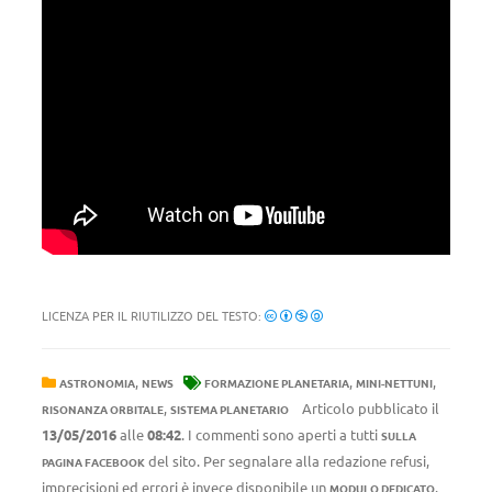
LICENZA PER IL RIUTILIZZO DEL TESTO:
,
,
,
ASTRONOMIA
NEWS
FORMAZIONE PLANETARIA
MINI-NETTUNI
,
Articolo pubblicato il
RISONANZA ORBITALE
SISTEMA PLANETARIO
13/05/2016
alle
08:42
. I commenti sono aperti a tutti
SULLA
del sito. Per segnalare alla redazione refusi,
PAGINA FACEBOOK
imprecisioni ed errori è invece disponibile un
.
MODULO DEDICATO