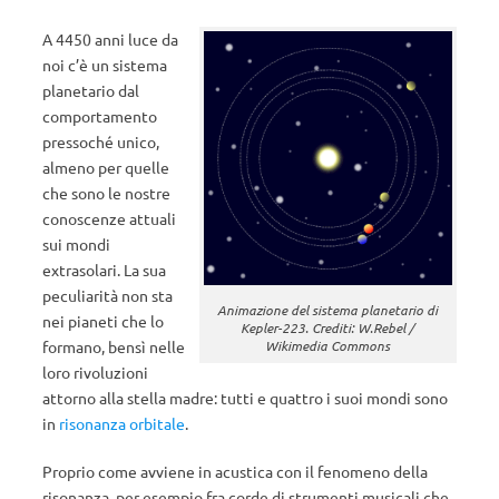
A 4450 anni luce da
noi c’è un sistema
planetario dal
comportamento
pressoché unico,
almeno per quelle
che sono le nostre
conoscenze attuali
sui mondi
extrasolari. La sua
peculiarità non sta
Animazione del sistema planetario di
nei pianeti che lo
Kepler-223. Crediti: W.Rebel /
Wikimedia Commons
formano, bensì nelle
loro rivoluzioni
attorno alla stella madre: tutti e quattro i suoi mondi sono
in
risonanza orbitale
.
Proprio come avviene in acustica con il fenomeno della
risonanza, per esempio fra corde di strumenti musicali che