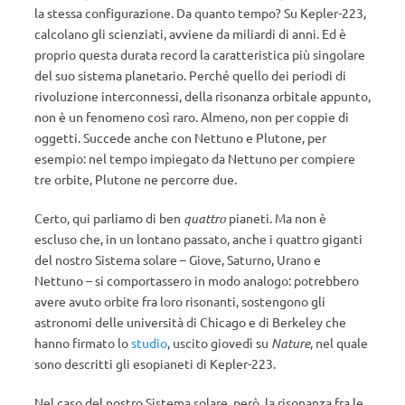
la stessa configurazione. Da quanto tempo? Su Kepler-223,
calcolano gli scienziati, avviene da miliardi di anni. Ed è
proprio questa durata record la caratteristica più singolare
del suo sistema planetario. Perché quello dei periodi di
rivoluzione interconnessi, della risonanza orbitale appunto,
non è un fenomeno così raro. Almeno, non per coppie di
oggetti. Succede anche con Nettuno e Plutone, per
esempio: nel tempo impiegato da Nettuno per compiere
tre orbite, Plutone ne percorre due.
Certo, qui parliamo di ben
quattro
pianeti. Ma non è
escluso che, in un lontano passato, anche i quattro giganti
del nostro Sistema solare – Giove, Saturno, Urano e
Nettuno – si comportassero in modo analogo: potrebbero
avere avuto orbite fra loro risonanti, sostengono gli
astronomi delle università di Chicago e di Berkeley che
hanno firmato lo
studio
, uscito giovedì su
Nature
, nel quale
sono descritti gli esopianeti di Kepler-223.
Nel caso del nostro Sistema solare, però, la risonanza fra le