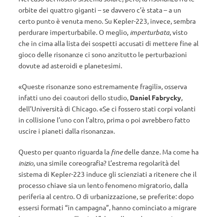
orbite dei quattro giganti – se davvero c’è stata – a un
certo punto è venuta meno. Su Kepler-223, invece, sembra
perdurare imperturbabile. O meglio,
imperturbata
, visto
che in cima alla lista dei sospetti accusati di mettere fine al
gioco delle risonanze ci sono anzitutto le perturbazioni
dovute ad asteroidi e planetesimi.
«Queste risonanze sono estremamente fragili», osserva
infatti uno dei coautori dello studio,
Daniel Fabrycky
,
dell’Università di Chicago. «Se ci fossero stati corpi volanti
in collisione l’uno con l’altro, prima o poi avrebbero fatto
uscire i pianeti dalla risonanza».
Questo per quanto riguarda la
fine
delle danze. Ma come ha
inizio
, una simile coreografia? L’estrema regolarità del
sistema di Kepler-223 induce gli scienziati a ritenere che il
processo chiave sia un lento fenomeno migratorio, dalla
periferia al centro. O di urbanizzazione, se preferite: dopo
essersi formati “in campagna”, hanno cominciato a migrare