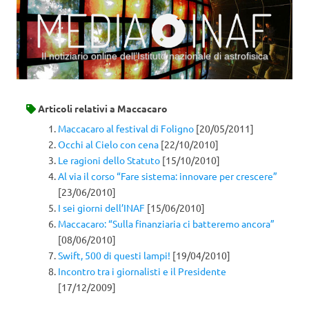
Il notiziario online dell’Istituto nazionale di astrofisica
Vai al contenuto
Articoli relativi a
Maccacaro
Maccacaro al festival di Foligno
[20/05/2011]
Occhi al Cielo con cena
[22/10/2010]
Le ragioni dello Statuto
[15/10/2010]
Al via il corso “Fare sistema: innovare per crescere”
[23/06/2010]
I sei giorni dell’INAF
[15/06/2010]
Maccacaro: “Sulla finanziaria ci batteremo ancora”
[08/06/2010]
Swift, 500 di questi lampi!
[19/04/2010]
Incontro tra i giornalisti e il Presidente
[17/12/2009]