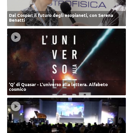
Dal Cospar: il futuro degli esopianeti, con Serena
Benatti
‘Q’ di Quasar - L'universo alla lettera. Alfabeto
cosmico